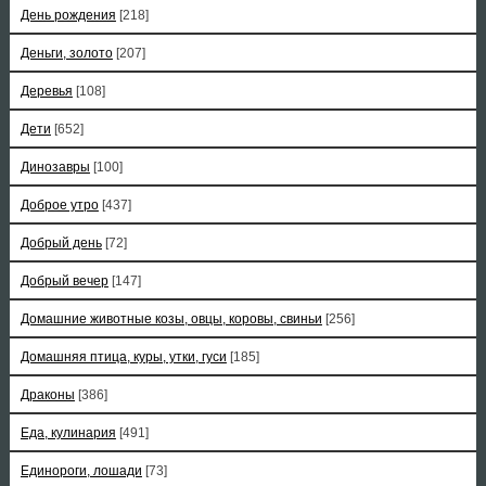
День рождения
[218]
Деньги, золото
[207]
Деревья
[108]
Дети
[652]
Динозавры
[100]
Доброе утро
[437]
Добрый день
[72]
Добрый вечер
[147]
Домашние животные козы, овцы, коровы, свиньи
[256]
Домашняя птица, куры, утки, гуси
[185]
Драконы
[386]
Еда, кулинария
[491]
Единороги, лошади
[73]