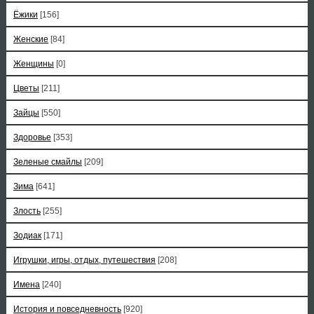
Ёжики
[156]
Женские
[84]
Женщины
[0]
Цветы
[211]
Зайцы
[550]
Здоровье
[353]
Зеленые смайлы
[209]
Зима
[641]
Злость
[255]
Зодиак
[171]
Игрушки, игры, отдых, путешествия
[208]
Имена
[240]
История и повседневность
[920]