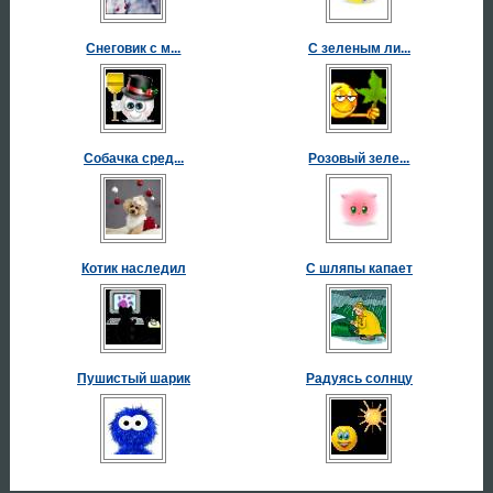
Снеговик с м...
С зеленым ли...
Собачка сред...
Розовый зеле...
Котик наследил
С шляпы капает
Пушистый шарик
Радуясь солнцу