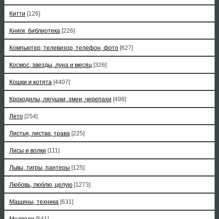
Китти
[126]
Книги, библиотека
[226]
Компьютер, телевизор, телефон, фото
[627]
Космос, звезды, луна и месяц
[326]
Кошки и котята
[4407]
Крокодилы, лягушки, змеи, черепахи
[498]
Лето
[254]
Листья, листва, трава
[225]
Лисы и волки
[111]
Львы, тигры, пантеры
[125]
Любовь, люблю, целую
[1273]
Машины, техника
[631]
Медведи
[541]