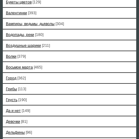
Букеты цветов
[129]
Валентинки
[393]
Вампиры, ведьмы, дьяволы
[304]
Водопады, реки
[180]
Воздушные шарики
[211]
Волки
[379]
Восьмое марта
[465]
Город
[362]
Грибы
[113]
Грусть
[190]
Да и нет
[149]
Девочки
[81]
Дельфины
[96]