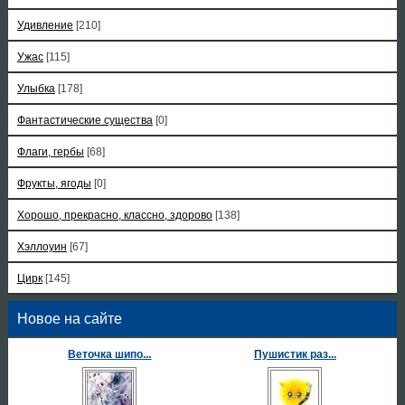
Удивление
[210]
Ужас
[115]
Улыбка
[178]
Фантастические существа
[0]
Флаги, гербы
[68]
Фрукты, ягоды
[0]
Хорошо, прекрасно, классно, здорово
[138]
Хэллоуин
[67]
Цирк
[145]
Новое на сайте
Веточка шипо...
Пушистик раз...