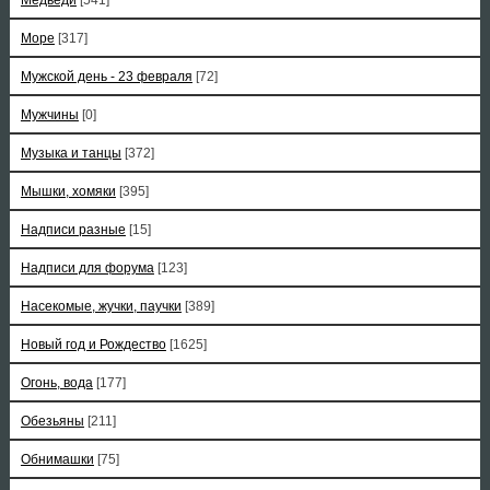
Море
[317]
Мужской день - 23 февраля
[72]
Мужчины
[0]
Музыка и танцы
[372]
Мышки, хомяки
[395]
Надписи разные
[15]
Надписи для форума
[123]
Насекомые, жучки, паучки
[389]
Новый год и Рождество
[1625]
Огонь, вода
[177]
Обезьяны
[211]
Обнимашки
[75]