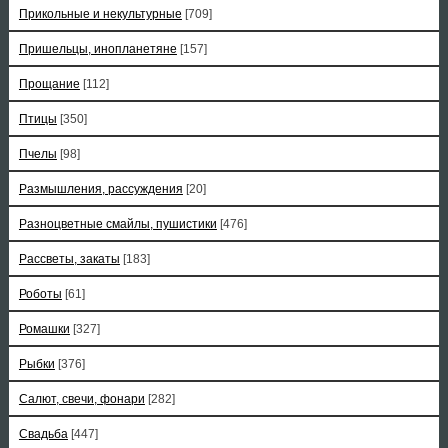
Прикольные и некультурные
[709]
Пришельцы, инопланетяне
[157]
Прощание
[112]
Птицы
[350]
Пчелы
[98]
Размышления, рассуждения
[20]
Разноцветные смайлы, пушистики
[476]
Рассветы, закаты
[183]
Роботы
[61]
Ромашки
[327]
Рыбки
[376]
Салют, свечи, фонари
[282]
Свадьба
[447]