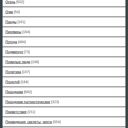
Осень
[502]
Очки
[54]
Панды
[161]
Пингвины
[164]
Погода
[484]
Подмигнул
[73]
Пожилые люди
[108]
Политика
[107]
Поцелуй
[184]
Праздники
[692]
Праздники патриотические
[323]
Приветствия
[151]
Привидения, скелеты, черти
[354]