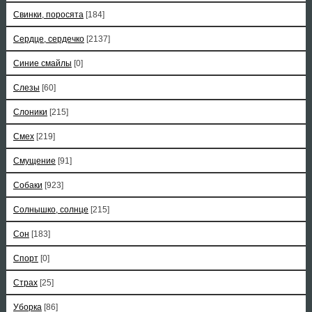
Свинки, поросята
[184]
Сердце, сердечко
[2137]
Синие смайлы
[0]
Слезы
[60]
Слоники
[215]
Смех
[219]
Смущение
[91]
Собаки
[923]
Солнышко, солнце
[215]
Сон
[183]
Спорт
[0]
Страх
[25]
Уборка
[86]