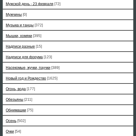
Мужской день - 23 февраля
[72]
Мужчины
[0]
Музыка и танцы
[372]
Мышки, хомяки
[395]
Надписи разные
[15]
Надписи для форума
[123]
Насекомые, жучки, паучки
[389]
Новый год и Рождество
[1625]
Огонь, вода
[177]
Обезьяны
[211]
Обнимашки
[75]
Осень
[502]
Очки
[54]