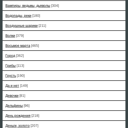
Вампиры, ведьмы, дьяволы
[304]
Водопады, реки
[180]
Воздушные шарики
[211]
Волки
[379]
Восьмое марта
[465]
Город
[362]
Грибы
[113]
Грусть
[190]
Да и нет
[149]
Девочки
[81]
Дельфины
[96]
День рождения
[218]
Деньги, золото
[207]