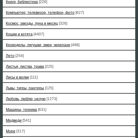
Книги, библиотека
[226]
Компьютер, телевизор, телефон, фото
[627]
Космос, звезды, луна и месяц
[326]
Кошки и котята
[4407]
Крокодилы, лягушки, змеи, черепахи
[498]
Лето
[254]
Листья, листва, трава
[225]
Лисы и волки
[111]
Львы, тигры, пантеры
[125]
Любовь, люблю, целую
[1273]
Машины, техника
[631]
Медведи
[541]
Море
[317]