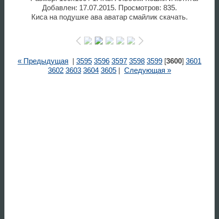
Добавлен: 17.07.2015. Просмотров: 835.
Киса на подушке ава аватар смайлик скачать.
« Предыдущая
|
3595
3596
3597
3598
3599
[
3600
]
3601
3602
3603
3604
3605
|
Следующая »