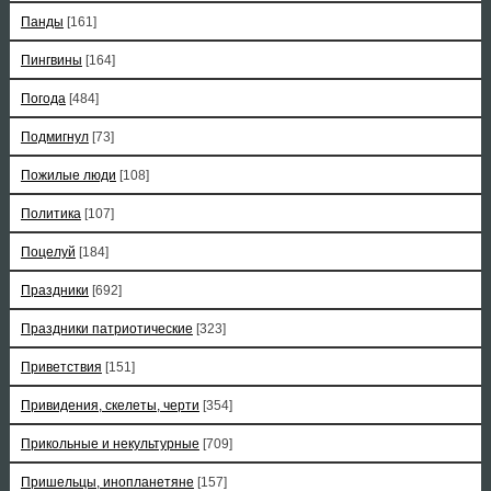
Панды
[161]
Пингвины
[164]
Погода
[484]
Подмигнул
[73]
Пожилые люди
[108]
Политика
[107]
Поцелуй
[184]
Праздники
[692]
Праздники патриотические
[323]
Приветствия
[151]
Привидения, скелеты, черти
[354]
Прикольные и некультурные
[709]
Пришельцы, инопланетяне
[157]