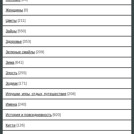
Женщины
[0]
Цветы
[211]
Зайцы
[550]
Здоровье
[353]
Зеленые смайлы
[209]
Зима
[641]
Злость
[255]
Зодиак
[171]
Игрушки, игры, отдых, путешествия
[208]
Имена
[240]
История и повседневность
[920]
Китти
[126]