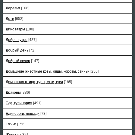
Деревья
[108]
Дети
[652]
Динозавры
[100]
Доброе утро
[437]
Добрый день
[72]
Добрый вечер
[147]
Домашние животные козы, овцы, коровы, свиньи
[256]
Домашняя птица, куры, утки, гуси
[185]
Драконы
[386]
Еда, кулинария
[491]
Единороги, лошади
[73]
Ёжики
[156]
Женские
[84]