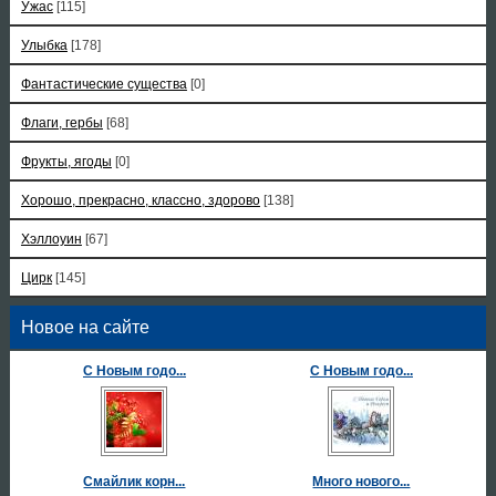
Ужас
[115]
Улыбка
[178]
Фантастические существа
[0]
Флаги, гербы
[68]
Фрукты, ягоды
[0]
Хорошо, прекрасно, классно, здорово
[138]
Хэллоуин
[67]
Цирк
[145]
Новое на сайте
С Новым годо...
С Новым годо...
Смайлик корн...
Много нового...