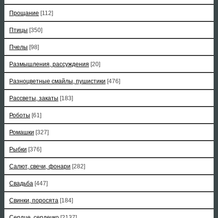
Прощание
[112]
Птицы
[350]
Пчелы
[98]
Размышления, рассуждения
[20]
Разноцветные смайлы, пушистики
[476]
Рассветы, закаты
[183]
Роботы
[61]
Ромашки
[327]
Рыбки
[376]
Салют, свечи, фонари
[282]
Свадьба
[447]
Свинки, поросята
[184]
Сердце, сердечко
[2137]