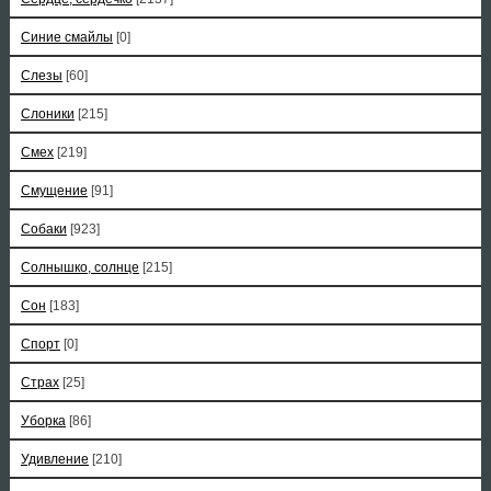
Синие смайлы
[0]
Слезы
[60]
Слоники
[215]
Смех
[219]
Смущение
[91]
Собаки
[923]
Солнышко, солнце
[215]
Сон
[183]
Спорт
[0]
Страх
[25]
Уборка
[86]
Удивление
[210]