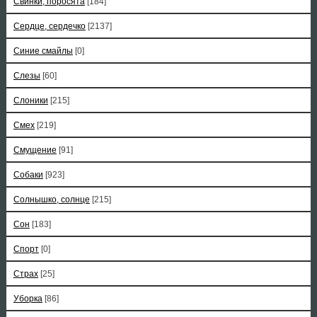
Свинки, поросята
[184]
Сердце, сердечко
[2137]
Синие смайлы
[0]
Слезы
[60]
Слоники
[215]
Смех
[219]
Смущение
[91]
Собаки
[923]
Солнышко, солнце
[215]
Сон
[183]
Спорт
[0]
Страх
[25]
Уборка
[86]