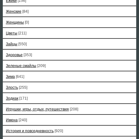
Ёжики
[156]
Женские
[84]
Женщины
[0]
Цветы
[211]
Зайцы
[550]
Здоровье
[353]
Зеленые смайлы
[209]
Зима
[641]
Злость
[255]
Зодиак
[171]
Игрушки, игры, отдых, путешествия
[208]
Имена
[240]
История и повседневность
[920]