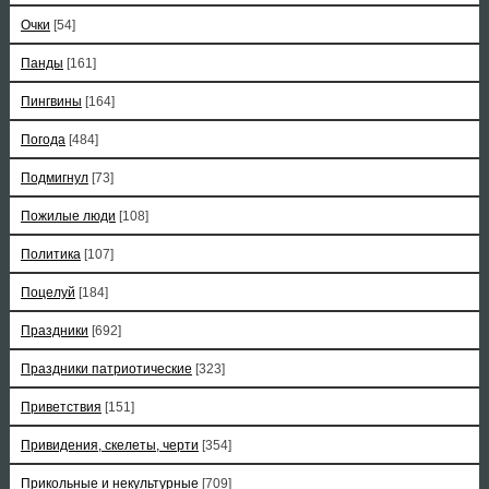
Очки
[54]
Панды
[161]
Пингвины
[164]
Погода
[484]
Подмигнул
[73]
Пожилые люди
[108]
Политика
[107]
Поцелуй
[184]
Праздники
[692]
Праздники патриотические
[323]
Приветствия
[151]
Привидения, скелеты, черти
[354]
Прикольные и некультурные
[709]