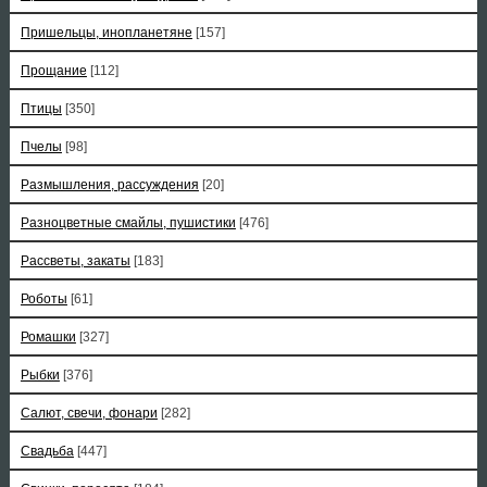
Пришельцы, инопланетяне
[157]
Прощание
[112]
Птицы
[350]
Пчелы
[98]
Размышления, рассуждения
[20]
Разноцветные смайлы, пушистики
[476]
Рассветы, закаты
[183]
Роботы
[61]
Ромашки
[327]
Рыбки
[376]
Салют, свечи, фонари
[282]
Свадьба
[447]