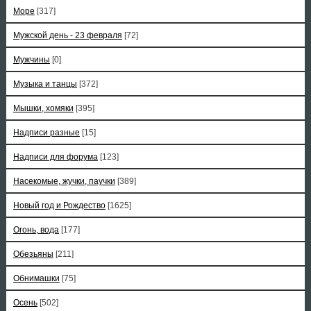
Море
[317]
Мужской день - 23 февраля
[72]
Мужчины
[0]
Музыка и танцы
[372]
Мышки, хомяки
[395]
Надписи разные
[15]
Надписи для форума
[123]
Насекомые, жучки, паучки
[389]
Новый год и Рождество
[1625]
Огонь, вода
[177]
Обезьяны
[211]
Обнимашки
[75]
Осень
[502]