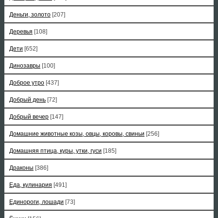
Деньги, золото
[207]
Деревья
[108]
Дети
[652]
Динозавры
[100]
Доброе утро
[437]
Добрый день
[72]
Добрый вечер
[147]
Домашние животные козы, овцы, коровы, свиньи
[256]
Домашняя птица, куры, утки, гуси
[185]
Драконы
[386]
Еда, кулинария
[491]
Единороги, лошади
[73]