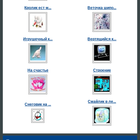
Кролик ест м...
Веточка шипо...
Игрушечный к...
Вертящийся к...
На счастье
Строение
Смайлик в ле...
Снеговик на ...