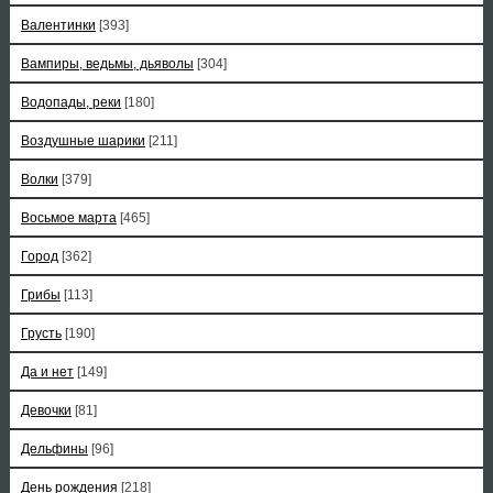
Валентинки
[393]
Вампиры, ведьмы, дьяволы
[304]
Водопады, реки
[180]
Воздушные шарики
[211]
Волки
[379]
Восьмое марта
[465]
Город
[362]
Грибы
[113]
Грусть
[190]
Да и нет
[149]
Девочки
[81]
Дельфины
[96]
День рождения
[218]