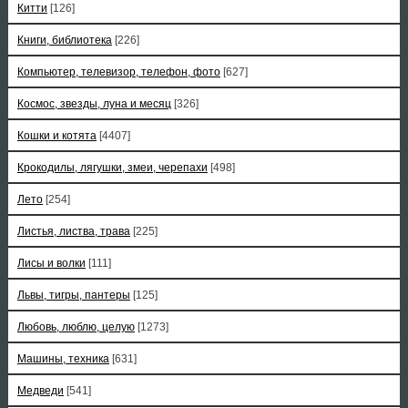
Китти
[126]
Книги, библиотека
[226]
Компьютер, телевизор, телефон, фото
[627]
Космос, звезды, луна и месяц
[326]
Кошки и котята
[4407]
Крокодилы, лягушки, змеи, черепахи
[498]
Лето
[254]
Листья, листва, трава
[225]
Лисы и волки
[111]
Львы, тигры, пантеры
[125]
Любовь, люблю, целую
[1273]
Машины, техника
[631]
Медведи
[541]