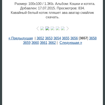
Размер: 100x100 / 1.3Kb. Альбом: Кошки и котята.
Добавлен: 17.07.2015. Просмотров: 834.
Кавайный белый котик пляшет ава аватар смайлик
скачать.
« Предыдущая
|
3652
3653
3654
3655
3656
[
3657
]
3658
3659
3660
3661
3662
|
Следующая »