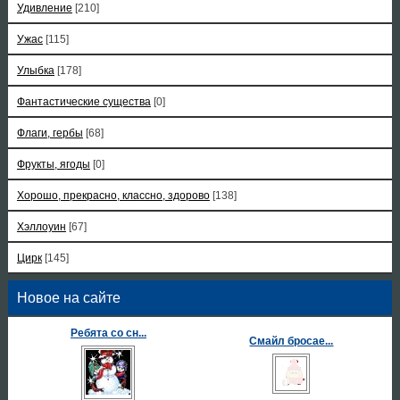
Удивление
[210]
Ужас
[115]
Улыбка
[178]
Фантастические существа
[0]
Флаги, гербы
[68]
Фрукты, ягоды
[0]
Хорошо, прекрасно, классно, здорово
[138]
Хэллоуин
[67]
Цирк
[145]
Новое на сайте
Ребята со сн...
Смайл бросае...