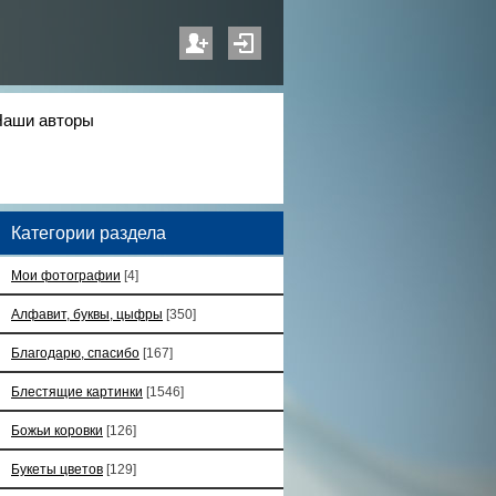
Наши авторы
Категории раздела
Мои фотографии
[4]
Алфавит, буквы, цыфры
[350]
Благодарю, спасибо
[167]
Блестящие картинки
[1546]
Божьи коровки
[126]
Букеты цветов
[129]