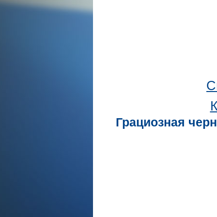
С
К
Грациозная черн