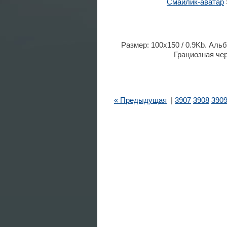
Смайлик-аватар
Размер: 100x150 / 0.9Kb. Альб
Грациозная чер
« Предыдущая
|
3907
3908
390