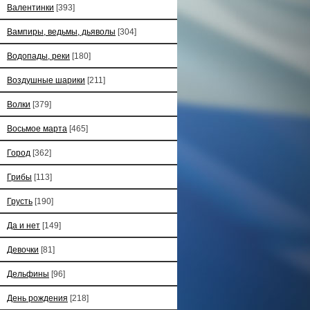
Валентинки
[393]
Вампиры, ведьмы, дьяволы
[304]
Водопады, реки
[180]
Воздушные шарики
[211]
Волки
[379]
Восьмое марта
[465]
Город
[362]
Грибы
[113]
Грусть
[190]
Да и нет
[149]
Девочки
[81]
Дельфины
[96]
День рождения
[218]