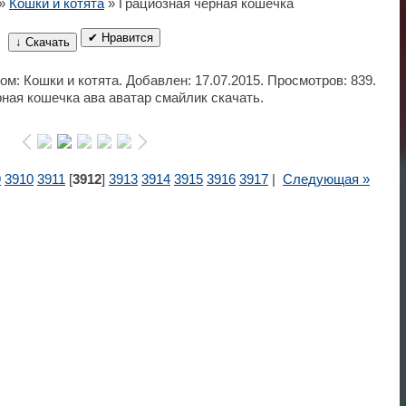
»
Кошки и котята
» Грациозная черная кошечка
✔ Нравится
↓ Скачать
ом: Кошки и котята. Добавлен: 17.07.2015. Просмотров: 839.
ная кошечка ава аватар смайлик скачать.
9
3910
3911
[
3912
]
3913
3914
3915
3916
3917
|
Следующая »