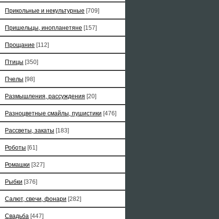
Прикольные и некультурные
[709]
Пришельцы, инопланетяне
[157]
Прощание
[112]
Птицы
[350]
Пчелы
[98]
Размышления, рассуждения
[20]
Разноцветные смайлы, пушистики
[476]
Рассветы, закаты
[183]
Роботы
[61]
Ромашки
[327]
Рыбки
[376]
Салют, свечи, фонари
[282]
Свадьба
[447]