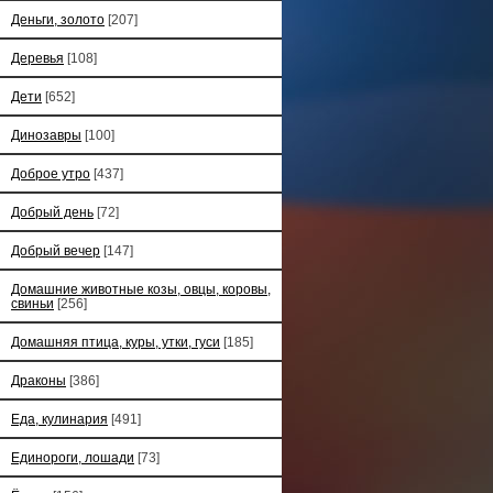
Деньги, золото
[207]
Деревья
[108]
Дети
[652]
Динозавры
[100]
Доброе утро
[437]
Добрый день
[72]
Добрый вечер
[147]
Домашние животные козы, овцы, коровы,
свиньи
[256]
Домашняя птица, куры, утки, гуси
[185]
Драконы
[386]
Еда, кулинария
[491]
Единороги, лошади
[73]