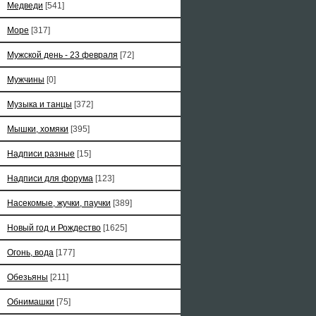
Медведи
[541]
Море
[317]
Мужской день - 23 февраля
[72]
Мужчины
[0]
Музыка и танцы
[372]
Мышки, хомяки
[395]
Надписи разные
[15]
Надписи для форума
[123]
Насекомые, жучки, паучки
[389]
Новый год и Рождество
[1625]
Огонь, вода
[177]
Обезьяны
[211]
Обнимашки
[75]