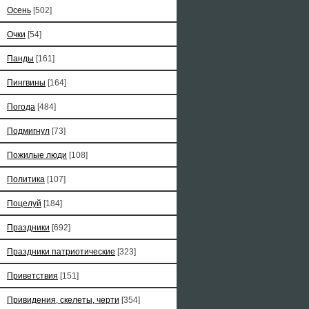
Осень
[502]
Очки
[54]
Панды
[161]
Пингвины
[164]
Погода
[484]
Подмигнул
[73]
Пожилые люди
[108]
Политика
[107]
Поцелуй
[184]
Праздники
[692]
Праздники патриотические
[323]
Приветствия
[151]
Привидения, скелеты, черти
[354]