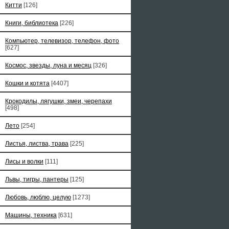
Китти
[126]
Книги, библиотека
[226]
Компьютер, телевизор, телефон, фото
[627]
Космос, звезды, луна и месяц
[326]
Кошки и котята
[4407]
Крокодилы, лягушки, змеи, черепахи
[498]
Лето
[254]
Листья, листва, трава
[225]
Лисы и волки
[111]
Львы, тигры, пантеры
[125]
Любовь, люблю, целую
[1273]
Машины, техника
[631]