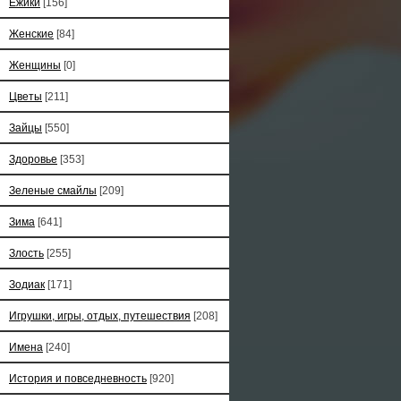
Ёжики
[156]
Женские
[84]
Женщины
[0]
Цветы
[211]
Зайцы
[550]
Здоровье
[353]
Зеленые смайлы
[209]
Зима
[641]
Злость
[255]
Зодиак
[171]
Игрушки, игры, отдых, путешествия
[208]
Имена
[240]
История и повседневность
[920]