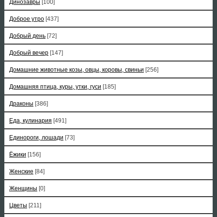
Динозавры
[100]
Доброе утро
[437]
Добрый день
[72]
Добрый вечер
[147]
Домашние животные козы, овцы, коровы, свиньи
[256]
Домашняя птица, куры, утки, гуси
[185]
Драконы
[386]
Еда, кулинария
[491]
Единороги, лошади
[73]
Ёжики
[156]
Женские
[84]
Женщины
[0]
Цветы
[211]