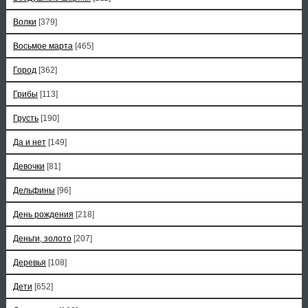
Волки
[379]
Восьмое марта
[465]
Город
[362]
Грибы
[113]
Грусть
[190]
Да и нет
[149]
Девочки
[81]
Дельфины
[96]
День рождения
[218]
Деньги, золото
[207]
Деревья
[108]
Дети
[652]