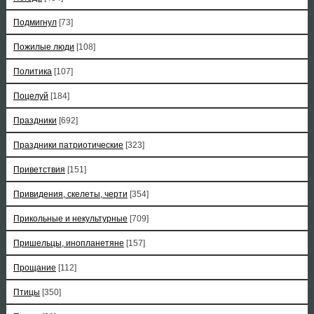
Подмигнул
[73]
Пожилые люди
[108]
Политика
[107]
Поцелуй
[184]
Праздники
[692]
Праздники патриотические
[323]
Приветствия
[151]
Привидения, скелеты, черти
[354]
Прикольные и некультурные
[709]
Пришельцы, инопланетяне
[157]
Прощание
[112]
Птицы
[350]