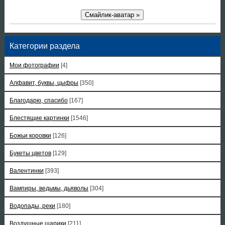
Смайлик-аватар »
Категории раздела
Мои фотографии
[4]
Алфавит, буквы, цыфры
[350]
Благодарю, спасибо
[167]
Блестящие картинки
[1546]
Божьи коровки
[126]
Букеты цветов
[129]
Валентинки
[393]
Вампиры, ведьмы, дьяволы
[304]
Водопады, реки
[180]
Воздушные шарики
[211]