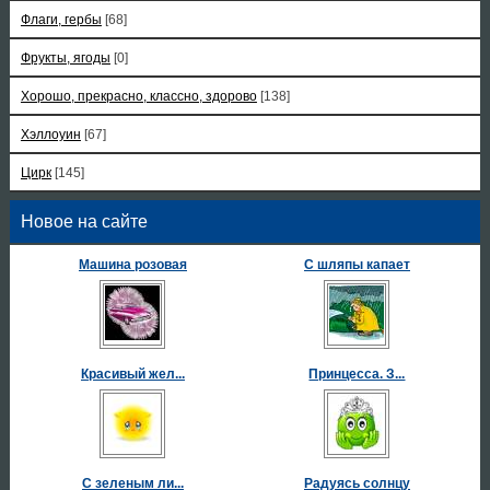
Флаги, гербы
[68]
Фрукты, ягоды
[0]
Хорошо, прекрасно, классно, здорово
[138]
Хэллоуин
[67]
Цирк
[145]
Новое на сайте
Машина розовая
С шляпы капает
Красивый жел...
Принцесса. З...
С зеленым ли...
Радуясь солнцу