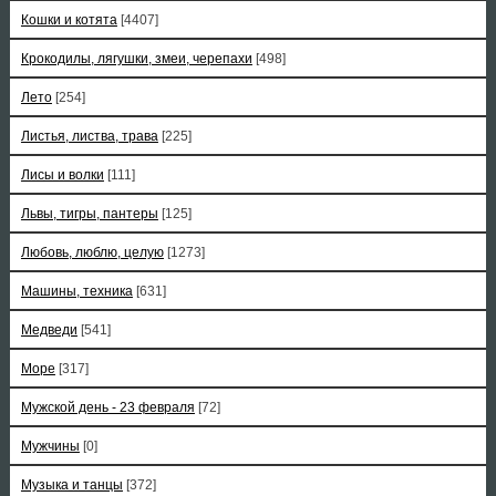
Кошки и котята
[4407]
Крокодилы, лягушки, змеи, черепахи
[498]
Лето
[254]
Листья, листва, трава
[225]
Лисы и волки
[111]
Львы, тигры, пантеры
[125]
Любовь, люблю, целую
[1273]
Машины, техника
[631]
Медведи
[541]
Море
[317]
Мужской день - 23 февраля
[72]
Мужчины
[0]
Музыка и танцы
[372]