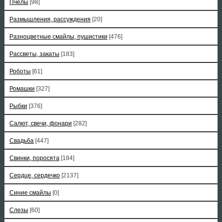
Пчелы
[98]
Размышления, рассуждения
[20]
Разноцветные смайлы, пушистики
[476]
Рассветы, закаты
[183]
Роботы
[61]
Ромашки
[327]
Рыбки
[376]
Салют, свечи, фонари
[282]
Свадьба
[447]
Свинки, поросята
[184]
Сердце, сердечко
[2137]
Синие смайлы
[0]
Слезы
[60]