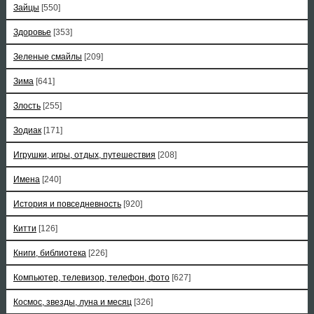
Зайцы
[550]
Здоровье
[353]
Зеленые смайлы
[209]
Зима
[641]
Злость
[255]
Зодиак
[171]
Игрушки, игры, отдых, путешествия
[208]
Имена
[240]
История и повседневность
[920]
Китти
[126]
Книги, библиотека
[226]
Компьютер, телевизор, телефон, фото
[627]
Космос, звезды, луна и месяц
[326]