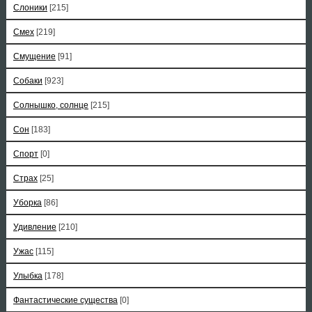
Слоники
[215]
Смех
[219]
Смущение
[91]
Собаки
[923]
Солнышко, солнце
[215]
Сон
[183]
Спорт
[0]
Страх
[25]
Уборка
[86]
Удивление
[210]
Ужас
[115]
Улыбка
[178]
Фантастические существа
[0]