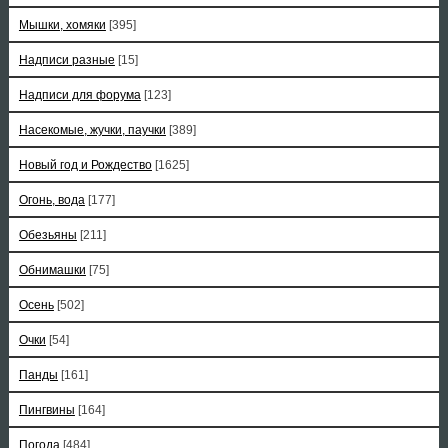
Мышки, хомяки
[395]
Надписи разные
[15]
Надписи для форума
[123]
Насекомые, жучки, паучки
[389]
Новый год и Рождество
[1625]
Огонь, вода
[177]
Обезьяны
[211]
Обнимашки
[75]
Осень
[502]
Очки
[54]
Панды
[161]
Пингвины
[164]
Погода
[484]