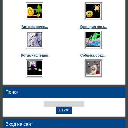
Веточка шипо...
Крокодил плы...
Котик наследил
Собачка сред...
Поиск
Вход на сайт