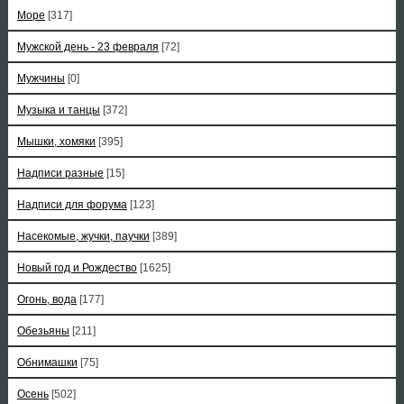
Море
[317]
Мужской день - 23 февраля
[72]
Мужчины
[0]
Музыка и танцы
[372]
Мышки, хомяки
[395]
Надписи разные
[15]
Надписи для форума
[123]
Насекомые, жучки, паучки
[389]
Новый год и Рождество
[1625]
Огонь, вода
[177]
Обезьяны
[211]
Обнимашки
[75]
Осень
[502]