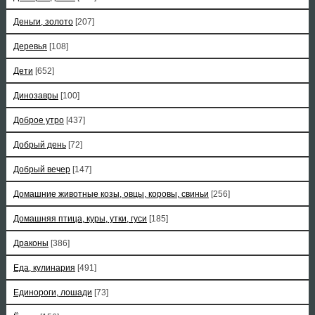
Деньги, золото
[207]
Деревья
[108]
Дети
[652]
Динозавры
[100]
Доброе утро
[437]
Добрый день
[72]
Добрый вечер
[147]
Домашние животные козы, овцы, коровы, свиньи
[256]
Домашняя птица, куры, утки, гуси
[185]
Драконы
[386]
Еда, кулинария
[491]
Единороги, лошади
[73]