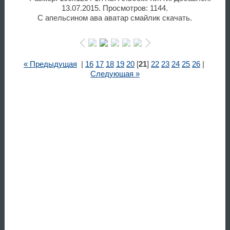
13.07.2015. Просмотров: 1144.
С апельсином ава аватар смайлик скачать.
« Предыдущая
|
16
17
18
19
20
[
21
]
22
23
24
25
26
|
Следующая »