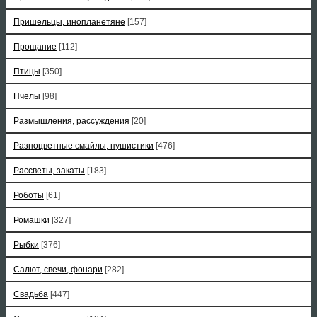
Пришельцы, инопланетяне
[157]
Прощание
[112]
Птицы
[350]
Пчелы
[98]
Размышления, рассуждения
[20]
Разноцветные смайлы, пушистики
[476]
Рассветы, закаты
[183]
Роботы
[61]
Ромашки
[327]
Рыбки
[376]
Салют, свечи, фонари
[282]
Свадьба
[447]