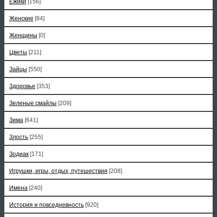
Ёжики
[156]
Женские
[84]
Женщины
[0]
Цветы
[211]
Зайцы
[550]
Здоровье
[353]
Зеленые смайлы
[209]
Зима
[641]
Злость
[255]
Зодиак
[171]
Игрушки, игры, отдых, путешествия
[208]
Имена
[240]
История и повседневность
[920]