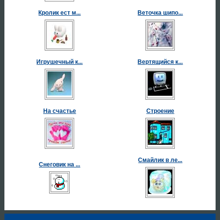
Кролик ест м...
Веточка шипо...
Игрушечный к...
Вертящийся к...
На счастье
Строение
Смайлик в ле...
Снеговик на ...