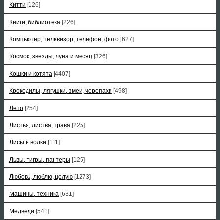
Китти
[126]
Книги, библиотека
[226]
Компьютер, телевизор, телефон, фото
[627]
Космос, звезды, луна и месяц
[326]
Кошки и котята
[4407]
Крокодилы, лягушки, змеи, черепахи
[498]
Лето
[254]
Листья, листва, трава
[225]
Лисы и волки
[111]
Львы, тигры, пантеры
[125]
Любовь, люблю, целую
[1273]
Машины, техника
[631]
Медведи
[541]