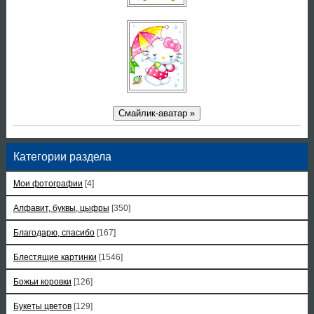
Смайлик-аватар »
Категории раздела
Мои фотографии
[4]
Алфавит, буквы, цыфры
[350]
Благодарю, спасибо
[167]
Блестящие картинки
[1546]
Божьи коровки
[126]
Букеты цветов
[129]