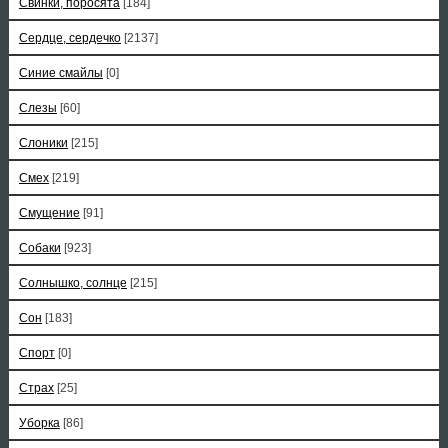
Свинки, поросята
[184]
Сердце, сердечко
[2137]
Синие смайлы
[0]
Слезы
[60]
Слоники
[215]
Смех
[219]
Смущение
[91]
Собаки
[923]
Солнышко, солнце
[215]
Сон
[183]
Спорт
[0]
Страх
[25]
Уборка
[86]