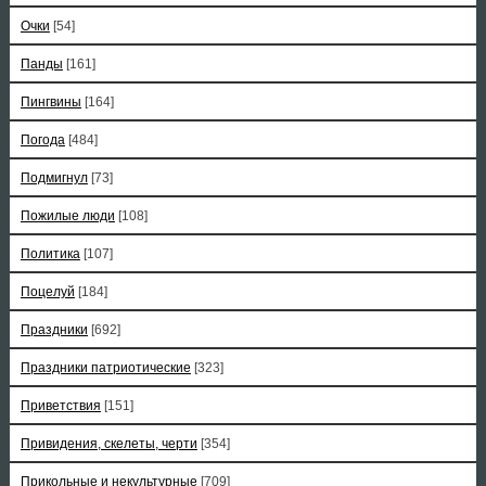
Очки
[54]
Панды
[161]
Пингвины
[164]
Погода
[484]
Подмигнул
[73]
Пожилые люди
[108]
Политика
[107]
Поцелуй
[184]
Праздники
[692]
Праздники патриотические
[323]
Приветствия
[151]
Привидения, скелеты, черти
[354]
Прикольные и некультурные
[709]