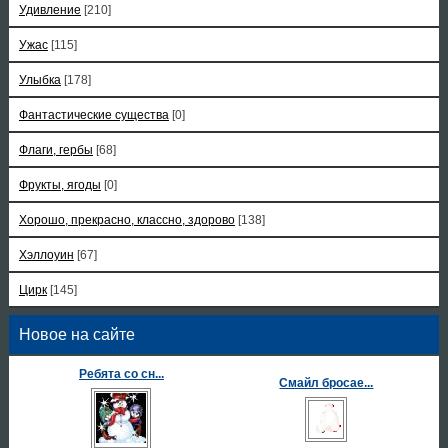
Удивление
[210]
Ужас
[115]
Улыбка
[178]
Фантастические существа
[0]
Флаги, гербы
[68]
Фрукты, ягоды
[0]
Хорошо, прекрасно, классно, здорово
[138]
Хэллоуин
[67]
Цирк
[145]
Новое на сайте
Ребята со сн...
Смайл бросае...