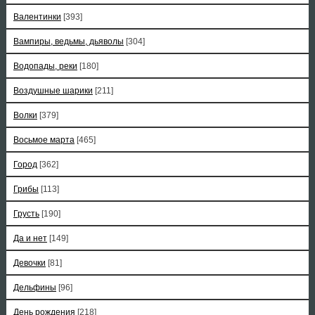
Валентинки
[393]
Вампиры, ведьмы, дьяволы
[304]
Водопады, реки
[180]
Воздушные шарики
[211]
Волки
[379]
Восьмое марта
[465]
Город
[362]
Грибы
[113]
Грусть
[190]
Да и нет
[149]
Девочки
[81]
Дельфины
[96]
День рождения
[218]