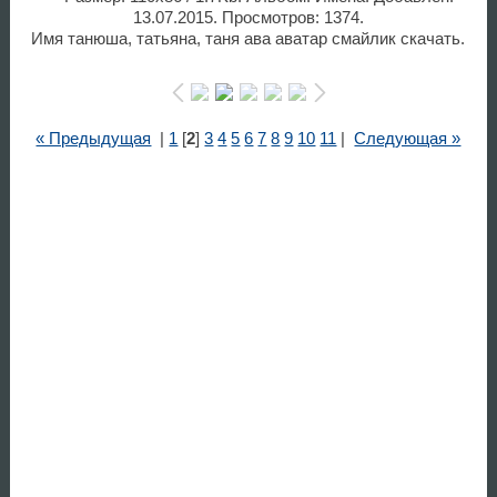
13.07.2015. Просмотров: 1374.
Имя танюша, татьяна, таня ава аватар смайлик скачать.
« Предыдущая
|
1
[
2
]
3
4
5
6
7
8
9
10
11
|
Следующая »