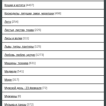
Кошки и котята
[4407]
Крокодилы, лягушки, змеи, черепахи
[498]
Лето
[254]
Листья, листва, трава
[225]
Лисы и волки
[111]
Львы, тигры, пантеры
[125]
Любовь, люблю, целую
[1273]
Машины, техника
[631]
Медведи
[541]
Море
[317]
Мужской день - 23 февраля
[72]
Мужчины
[0]
Музыка и танцы
[372]