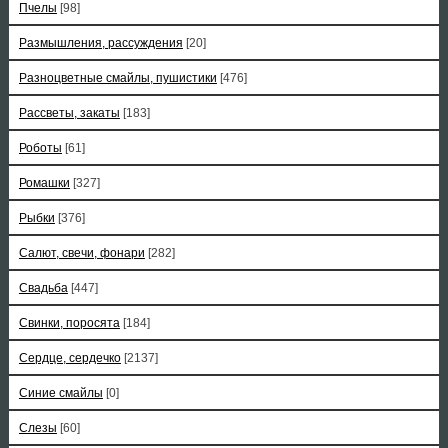
Пчелы
[98]
Размышления, рассуждения
[20]
Разноцветные смайлы, пушистики
[476]
Рассветы, закаты
[183]
Роботы
[61]
Ромашки
[327]
Рыбки
[376]
Салют, свечи, фонари
[282]
Свадьба
[447]
Свинки, поросята
[184]
Сердце, сердечко
[2137]
Синие смайлы
[0]
Слезы
[60]