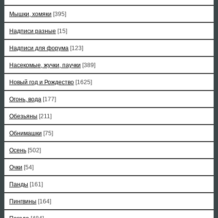
Мышки, хомяки
[395]
Надписи разные
[15]
Надписи для форума
[123]
Насекомые, жучки, паучки
[389]
Новый год и Рождество
[1625]
Огонь, вода
[177]
Обезьяны
[211]
Обнимашки
[75]
Осень
[502]
Очки
[54]
Панды
[161]
Пингвины
[164]