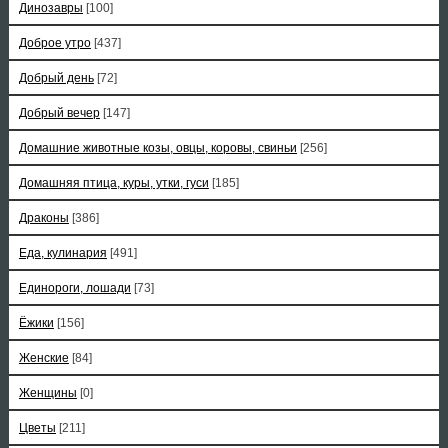
Динозавры
[100]
Доброе утро
[437]
Добрый день
[72]
Добрый вечер
[147]
Домашние животные козы, овцы, коровы, свиньи
[256]
Домашняя птица, куры, утки, гуси
[185]
Драконы
[386]
Еда, кулинария
[491]
Единороги, лошади
[73]
Ёжики
[156]
Женские
[84]
Женщины
[0]
Цветы
[211]