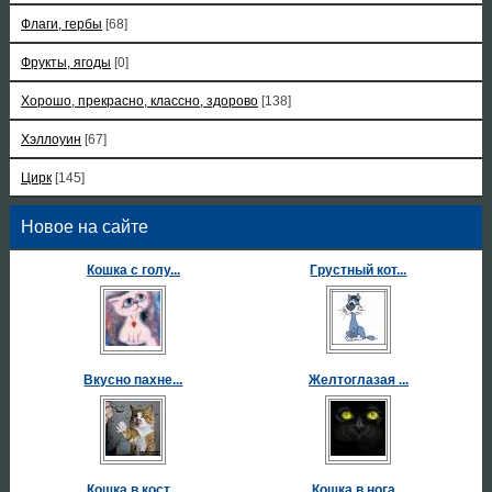
Флаги, гербы
[68]
Фрукты, ягоды
[0]
Хорошо, прекрасно, классно, здорово
[138]
Хэллоуин
[67]
Цирк
[145]
Новое на сайте
Кошка с голу...
Грустный кот...
Вкусно пахне...
Желтоглазая ...
Кошка в кост...
Кошка в нога...