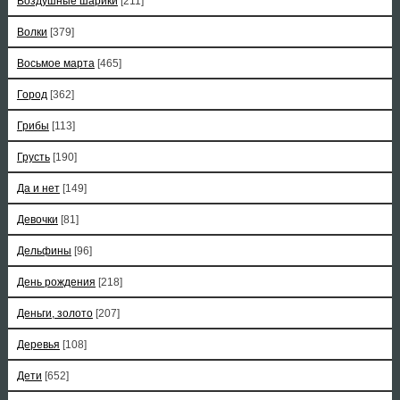
Воздушные шарики
[211]
Волки
[379]
Восьмое марта
[465]
Город
[362]
Грибы
[113]
Грусть
[190]
Да и нет
[149]
Девочки
[81]
Дельфины
[96]
День рождения
[218]
Деньги, золото
[207]
Деревья
[108]
Дети
[652]