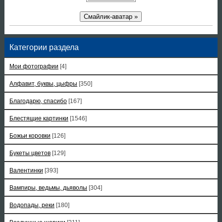
Смайлик-аватар »
Категории раздела
Мои фотографии
[4]
Алфавит, буквы, цыфры
[350]
Благодарю, спасибо
[167]
Блестящие картинки
[1546]
Божьи коровки
[126]
Букеты цветов
[129]
Валентинки
[393]
Вампиры, ведьмы, дьяволы
[304]
Водопады, реки
[180]