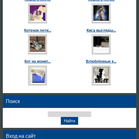
Котенок лети...
Киса выгляды...
Кот на монит...
Влюблённые к...
Поиск
Вход на сайт