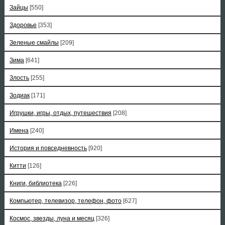
Зайцы
[550]
Здоровье
[353]
Зеленые смайлы
[209]
Зима
[641]
Злость
[255]
Зодиак
[171]
Игрушки, игры, отдых, путешествия
[208]
Имена
[240]
История и повседневность
[920]
Китти
[126]
Книги, библиотека
[226]
Компьютер, телевизор, телефон, фото
[627]
Космос, звезды, луна и месяц
[326]