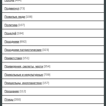
Погода
[484]
Подмигнул
[73]
Пожилые люди
[108]
Политика
[107]
Поцелуй
[184]
Праздники
[692]
Праздники патриотические
[323]
Приветствия
[151]
Привидения, скелеты, черти
[354]
Прикольные и некультурные
[709]
Пришельцы, инопланетяне
[157]
Прощание
[112]
Птицы
[350]