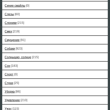
Синие смайлы
[0]
Слезы
[60]
Слоники
[215]
Смех
[219]
Смущение
[91]
Собаки
[923]
Солнышко, солнце
[215]
Сон
[183]
Спорт
[0]
Страх
[25]
Уборка
[86]
Удивление
[210]
Ужас
[115]