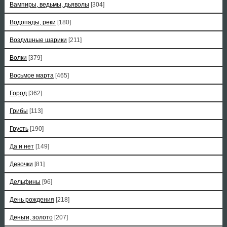
Вампиры, ведьмы, дьяволы
[304]
Водопады, реки
[180]
Воздушные шарики
[211]
Волки
[379]
Восьмое марта
[465]
Город
[362]
Грибы
[113]
Грусть
[190]
Да и нет
[149]
Девочки
[81]
Дельфины
[96]
День рождения
[218]
Деньги, золото
[207]