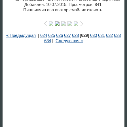
Добавлен: 10.07.2015. Просмотров: 841.
Пингвинчин ава аватар смайлик скачать.
« Предыдущая
|
624
625
626
627
628
[
629
]
630
631
632
633
634
|
Следующая »