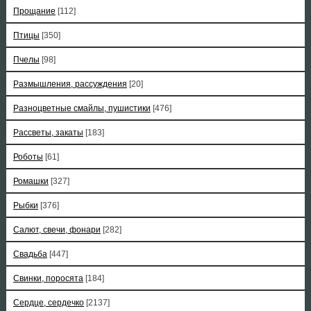
Прощание
[112]
Птицы
[350]
Пчелы
[98]
Размышления, рассуждения
[20]
Разноцветные смайлы, пушистики
[476]
Рассветы, закаты
[183]
Роботы
[61]
Ромашки
[327]
Рыбки
[376]
Салют, свечи, фонари
[282]
Свадьба
[447]
Свинки, поросята
[184]
Сердце, сердечко
[2137]