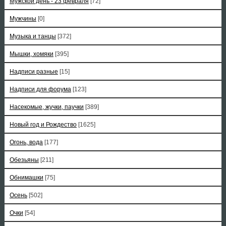
Мужской день - 23 февраля
[72]
Мужчины
[0]
Музыка и танцы
[372]
Мышки, хомяки
[395]
Надписи разные
[15]
Надписи для форума
[123]
Насекомые, жучки, паучки
[389]
Новый год и Рождество
[1625]
Огонь, вода
[177]
Обезьяны
[211]
Обнимашки
[75]
Осень
[502]
Очки
[54]