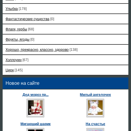
Улыбка
[178]
Фантастические существа
[0]
Флаги, гербы
[68]
Фрукты, ягоды
[0]
Хорошо, прекрасно, классно, здорово
[138]
Хэллоуин
[67]
Цирк
[145]
Новое на сайте
Дед мороз пр...
Милый ангелочек
Мигающий шарик
На счастье