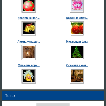
Красивые кол...
Красные ёлоч...
Лампа украше...
Мигающая ёлка
Смайлик корн...
Осенняя скам...
Поиск