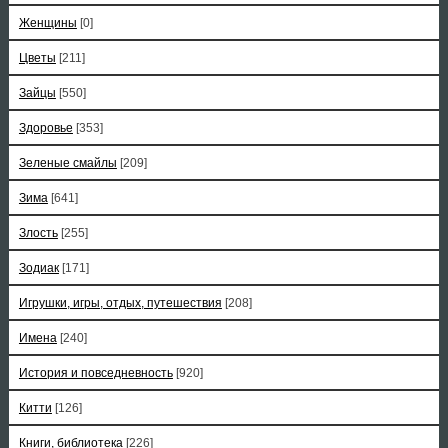
Женщины
[0]
Цветы
[211]
Зайцы
[550]
Здоровье
[353]
Зеленые смайлы
[209]
Зима
[641]
Злость
[255]
Зодиак
[171]
Игрушки, игры, отдых, путешествия
[208]
Имена
[240]
История и повседневность
[920]
Китти
[126]
Книги, библиотека
[226]