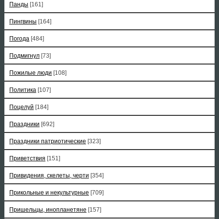
Панды
[161]
Пингвины
[164]
Погода
[484]
Подмигнул
[73]
Пожилые люди
[108]
Политика
[107]
Поцелуй
[184]
Праздники
[692]
Праздники патриотические
[323]
Приветствия
[151]
Привидения, скелеты, черти
[354]
Прикольные и некультурные
[709]
Пришельцы, инопланетяне
[157]