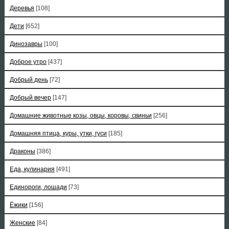
Деревья
[108]
Дети
[652]
Динозавры
[100]
Доброе утро
[437]
Добрый день
[72]
Добрый вечер
[147]
Домашние животные козы, овцы, коровы, свиньи
[256]
Домашняя птица, куры, утки, гуси
[185]
Драконы
[386]
Еда, кулинария
[491]
Единороги, лошади
[73]
Ёжики
[156]
Женские
[84]