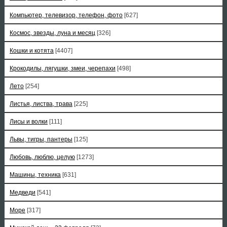
Компьютер, телевизор, телефон, фото
[627]
Космос, звезды, луна и месяц
[326]
Кошки и котята
[4407]
Крокодилы, лягушки, змеи, черепахи
[498]
Лето
[254]
Листья, листва, трава
[225]
Лисы и волки
[111]
Львы, тигры, пантеры
[125]
Любовь, люблю, целую
[1273]
Машины, техника
[631]
Медведи
[541]
Море
[317]