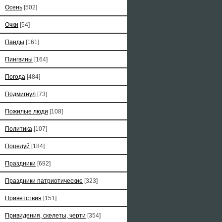
Осень
[502]
Очки
[54]
Панды
[161]
Пингвины
[164]
Погода
[484]
Подмигнул
[73]
Пожилые люди
[108]
Политика
[107]
Поцелуй
[184]
Праздники
[692]
Праздники патриотические
[323]
Приветствия
[151]
Привидения, скелеты, черти
[354]