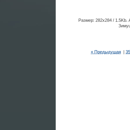
Размер: 282x284 / 1.5Kb.
Зимуш
« Предыдущая
|
3