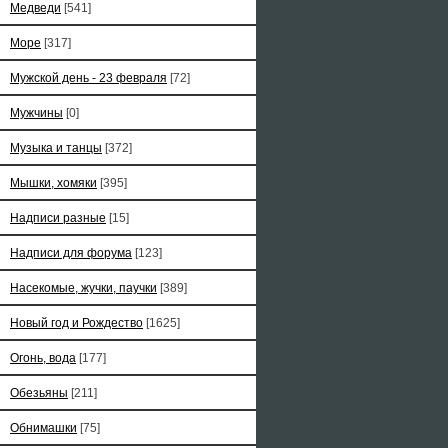
Медведи
[541]
Море
[317]
Мужской день - 23 февраля
[72]
Мужчины
[0]
Музыка и танцы
[372]
Мышки, хомяки
[395]
Надписи разные
[15]
Надписи для форума
[123]
Насекомые, жучки, паучки
[389]
Новый год и Рождество
[1625]
Огонь, вода
[177]
Обезьяны
[211]
Обнимашки
[75]