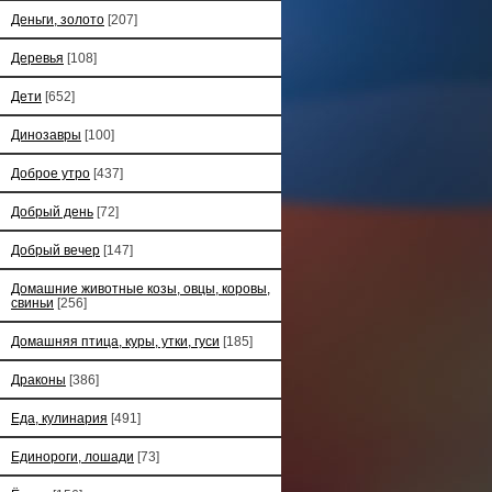
Деньги, золото
[207]
Деревья
[108]
Дети
[652]
Динозавры
[100]
Доброе утро
[437]
Добрый день
[72]
Добрый вечер
[147]
Домашние животные козы, овцы, коровы,
свиньи
[256]
Домашняя птица, куры, утки, гуси
[185]
Драконы
[386]
Еда, кулинария
[491]
Единороги, лошади
[73]