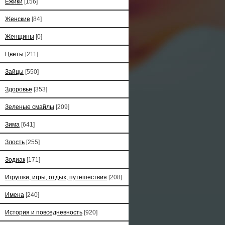
Ёжики
[156]
Женские
[84]
Женщины
[0]
Цветы
[211]
Зайцы
[550]
Здоровье
[353]
Зеленые смайлы
[209]
Зима
[641]
Злость
[255]
Зодиак
[171]
Игрушки, игры, отдых, путешествия
[208]
Имена
[240]
История и повседневность
[920]