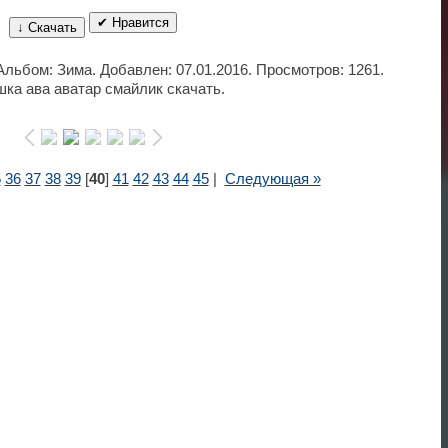
✔ Нравится
↓ Скачать
 Альбом: Зима. Добавлен: 07.01.2016. Просмотров: 1261.
ка ава аватар смайлик скачать.
5
36
37
38
39
[
40
]
41
42
43
44
45
|
Следующая »