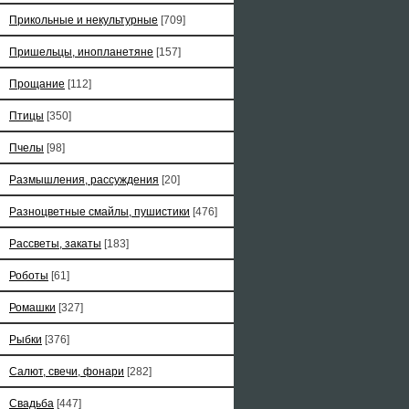
Прикольные и некультурные
[709]
Пришельцы, инопланетяне
[157]
Прощание
[112]
Птицы
[350]
Пчелы
[98]
Размышления, рассуждения
[20]
Разноцветные смайлы, пушистики
[476]
Рассветы, закаты
[183]
Роботы
[61]
Ромашки
[327]
Рыбки
[376]
Салют, свечи, фонари
[282]
Свадьба
[447]