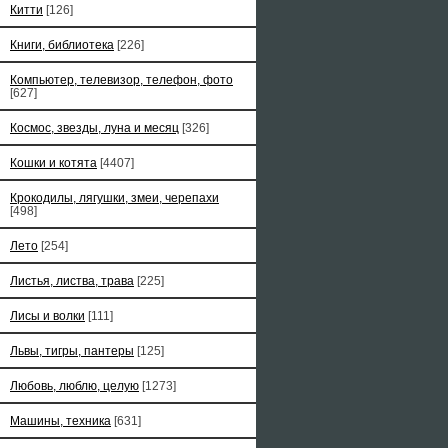
Китти
[126]
Книги, библиотека
[226]
Компьютер, телевизор, телефон, фото
[627]
Космос, звезды, луна и месяц
[326]
Кошки и котята
[4407]
Крокодилы, лягушки, змеи, черепахи
[498]
Лето
[254]
Листья, листва, трава
[225]
Лисы и волки
[111]
Львы, тигры, пантеры
[125]
Любовь, люблю, целую
[1273]
Машины, техника
[631]