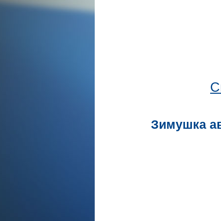
С
Зимушка ав