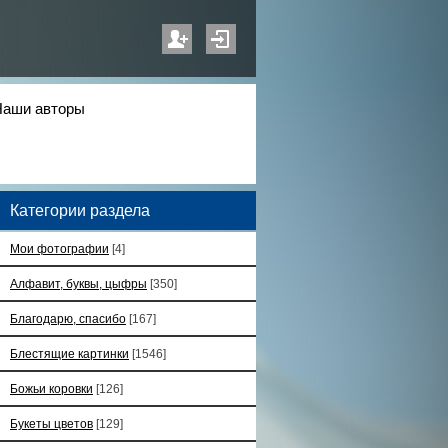
Наши авторы
Категории раздела
Мои фотографии
[4]
Алфавит, буквы, цыфры
[350]
Благодарю, спасибо
[167]
Блестящие картинки
[1546]
Божьи коровки
[126]
Букеты цветов
[129]