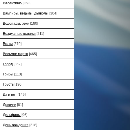
Валентинки
[393]
Вампиры, ведьмы, дьяволы
[304]
Водопады, реки
[180]
Воздушные шарики
[211]
Волки
[379]
Восьмое марта
[465]
Город
[362]
Грибы
[113]
Грусть
[190]
Да и нет
[149]
Девочки
[81]
Дельфины
[96]
День рождения
[218]