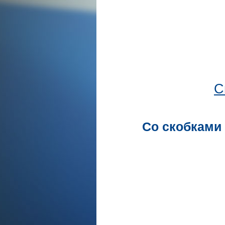
С
Со скобками 