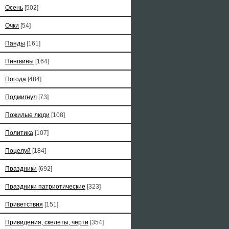
Осень
[502]
Очки
[54]
Панды
[161]
Пингвины
[164]
Погода
[484]
Подмигнул
[73]
Пожилые люди
[108]
Политика
[107]
Поцелуй
[184]
Праздники
[692]
Праздники патриотические
[323]
Приветствия
[151]
Привидения, скелеты, черти
[354]