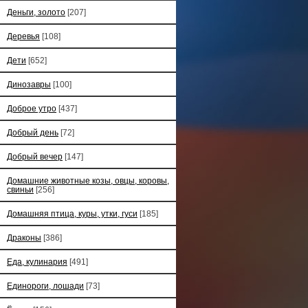
Деньги, золото
[207]
Деревья
[108]
Дети
[652]
Динозавры
[100]
Доброе утро
[437]
Добрый день
[72]
Добрый вечер
[147]
Домашние животные козы, овцы, коровы,
свиньи
[256]
Домашняя птица, куры, утки, гуси
[185]
Драконы
[386]
Еда, кулинария
[491]
Единороги, лошади
[73]