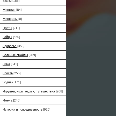
Ёжики
[156]
Женские
[84]
Женщины
[0]
Цветы
[211]
Зайцы
[550]
Здоровье
[353]
Зеленые смайлы
[209]
Зима
[641]
Злость
[255]
Зодиак
[171]
Игрушки, игры, отдых, путешествия
[208]
Имена
[240]
История и повседневность
[920]