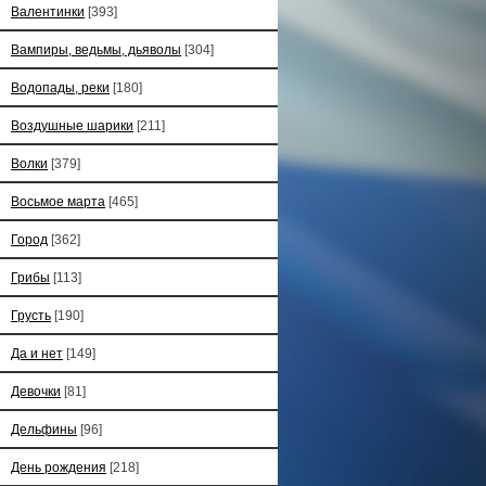
Валентинки
[393]
Вампиры, ведьмы, дьяволы
[304]
Водопады, реки
[180]
Воздушные шарики
[211]
Волки
[379]
Восьмое марта
[465]
Город
[362]
Грибы
[113]
Грусть
[190]
Да и нет
[149]
Девочки
[81]
Дельфины
[96]
День рождения
[218]