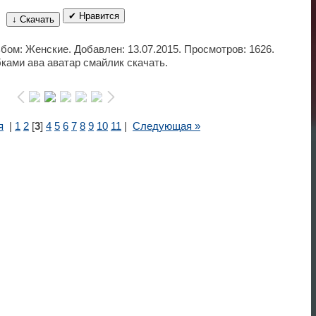
✔ Нравится
↓ Скачать
ьбом: Женские. Добавлен: 13.07.2015. Просмотров: 1626.
ками ава аватар смайлик скачать.
я
|
1
2
[
3
]
4
5
6
7
8
9
10
11
|
Следующая »