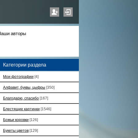
Наши авторы
Категории раздела
Мои фотографии
[4]
Алфавит, буквы, цыфры
[350]
Благодарю, спасибо
[167]
Блестящие картинки
[1546]
Божьи коровки
[126]
Букеты цветов
[129]