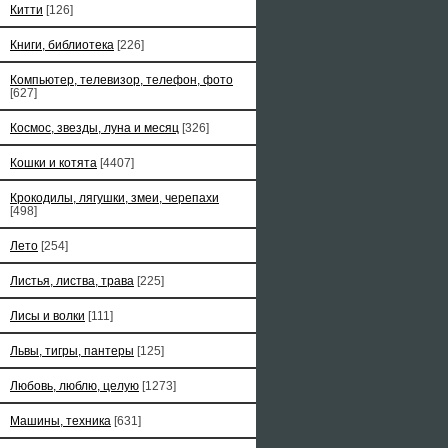
Китти
[126]
Книги, библиотека
[226]
Компьютер, телевизор, телефон, фото
[627]
Космос, звезды, луна и месяц
[326]
Кошки и котята
[4407]
Крокодилы, лягушки, змеи, черепахи
[498]
Лето
[254]
Листья, листва, трава
[225]
Лисы и волки
[111]
Львы, тигры, пантеры
[125]
Любовь, люблю, целую
[1273]
Машины, техника
[631]