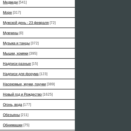
Медведи
[541]
Море
[317]
Мужской день - 23 февраля
[72]
Мужчины
[0]
Музыка и танцы
[372]
Мышки, хомяки
[395]
Надписи разные
[15]
Надписи для форума
[123]
Насекомые, жучки, паучки
[389]
Новый год и Рождество
[1625]
Огонь, вода
[177]
Обезьяны
[211]
Обнимашки
[75]