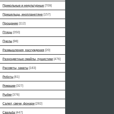
Прикольные и некультурные
[709]
Пришельцы, инопланетяне
[157]
Прощание
[112]
Птицы
[350]
Пчелы
[98]
Размышления, рассуждения
[20]
Разноцветные смайлы, пушистики
[476]
Рассветы, закаты
[183]
Роботы
[61]
Ромашки
[327]
Рыбки
[376]
Салют, свечи, фонари
[282]
Свадьба
[447]