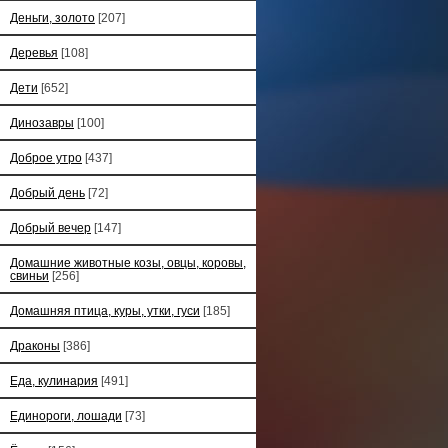
Деньги, золото
[207]
Деревья
[108]
Дети
[652]
Динозавры
[100]
Доброе утро
[437]
Добрый день
[72]
Добрый вечер
[147]
Домашние животные козы, овцы, коровы,
свиньи
[256]
Домашняя птица, куры, утки, гуси
[185]
Драконы
[386]
Еда, кулинария
[491]
Единороги, лошади
[73]