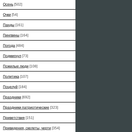
Осень
[502]
Очки
[54]
Панды
[161]
Пингвины
[164]
Погода
[484]
Подмигнул
[73]
Пожилые люди
[108]
Политика
[107]
Поцелуй
[184]
Праздники
[692]
Праздники патриотические
[323]
Приветствия
[151]
Привидения, скелеты, черти
[354]