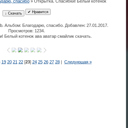
одарю, спасибо
» Открытка. Спасибки! Белый котенок
✔ Нравится
↓ Скачать
Kb. Альбом: Благодарю, спасибо. Добавлен: 27.01.2017.
Просмотров: 1234.
! Белый котенок ава аватар смайлик скачать.
8
19
20
21
22
[
23
]
24
25
26
27
28
|
Следующая »