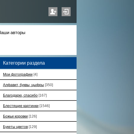
Наши авторы
Категории раздела
Мои фотографии
[4]
Алфавит, буквы, цыфры
[350]
Благодарю, спасибо
[167]
Блестящие картинки
[1546]
Божьи коровки
[126]
Букеты цветов
[129]