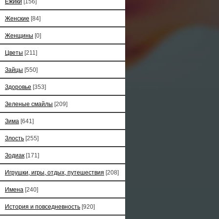
Ёжики
[156]
Женские
[84]
Женщины
[0]
Цветы
[211]
Зайцы
[550]
Здоровье
[353]
Зеленые смайлы
[209]
Зима
[641]
Злость
[255]
Зодиак
[171]
Игрушки, игры, отдых, путешествия
[208]
Имена
[240]
История и повседневность
[920]