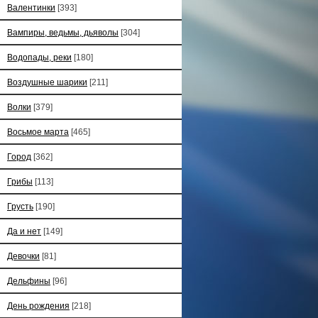
Валентинки
[393]
Вампиры, ведьмы, дьяволы
[304]
Водопады, реки
[180]
Воздушные шарики
[211]
Волки
[379]
Восьмое марта
[465]
Город
[362]
Грибы
[113]
Грусть
[190]
Да и нет
[149]
Девочки
[81]
Дельфины
[96]
День рождения
[218]