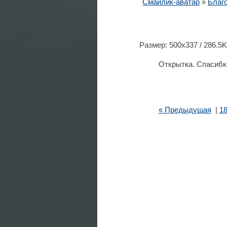
Смайлик-аватар
»
Благ
Размер: 500x337 / 286.5
Открытка. Спасибки
« Предыдущая
|
1