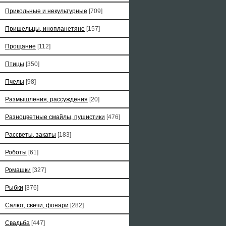
Прикольные и некультурные
[709]
Пришельцы, инопланетяне
[157]
Прощание
[112]
Птицы
[350]
Пчелы
[98]
Размышления, рассуждения
[20]
Разноцветные смайлы, пушистики
[476]
Рассветы, закаты
[183]
Роботы
[61]
Ромашки
[327]
Рыбки
[376]
Салют, свечи, фонари
[282]
Свадьба
[447]