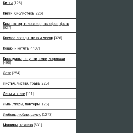
Китти
[126]
Книги, библиотека
[226]
Компьютер, телевизор, телефон, фото
[627]
Космос, звезды, луна и месяц
[326]
Кошки и котята
[4407]
Крокодилы, лягушки, змеи, черепахи
[498]
Лето
[254]
Листья, листва, трава
[225]
Лисы и волки
[111]
Львы, тигры, пантеры
[125]
Любовь, люблю, целую
[1273]
Машины, техника
[631]