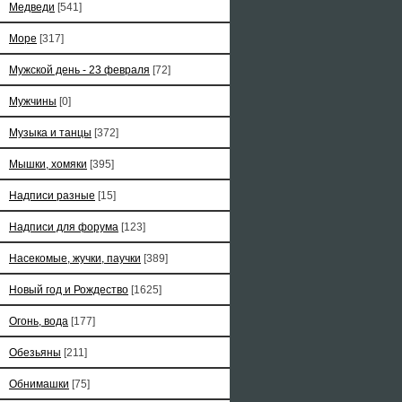
Медведи
[541]
Море
[317]
Мужской день - 23 февраля
[72]
Мужчины
[0]
Музыка и танцы
[372]
Мышки, хомяки
[395]
Надписи разные
[15]
Надписи для форума
[123]
Насекомые, жучки, паучки
[389]
Новый год и Рождество
[1625]
Огонь, вода
[177]
Обезьяны
[211]
Обнимашки
[75]