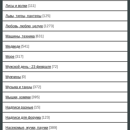
Лисы и волки
[111]
Львы, тигры, пантеры
[125]
Любовь, люблю, целую
[1273]
Машины, техника
[631]
Медведи
[541]
Море
[317]
Мужской день - 23 февраля
[72]
Мужчины
[0]
Музыка и танцы
[372]
Мышки, хомяки
[395]
Надписи разные
[15]
Надписи для форума
[123]
Насекомые, жучки, паучки
[389]