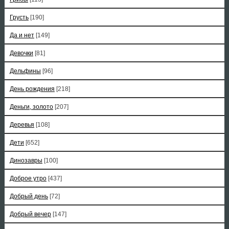
Грусть
[190]
Да и нет
[149]
Девочки
[81]
Дельфины
[96]
День рождения
[218]
Деньги, золото
[207]
Деревья
[108]
Дети
[652]
Динозавры
[100]
Доброе утро
[437]
Добрый день
[72]
Добрый вечер
[147]