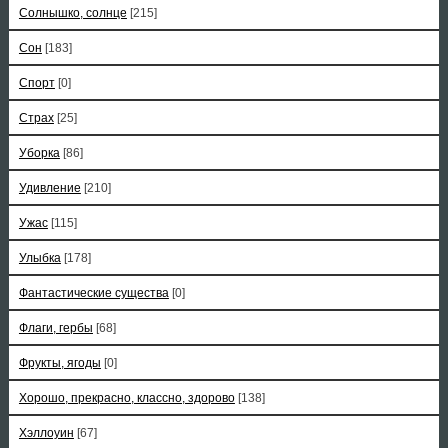
Солнышко, солнце
[215]
Сон
[183]
Спорт
[0]
Страх
[25]
Уборка
[86]
Удивление
[210]
Ужас
[115]
Улыбка
[178]
Фантастические существа
[0]
Флаги, гербы
[68]
Фрукты, ягоды
[0]
Хорошо, прекрасно, классно, здорово
[138]
Хэллоуин
[67]