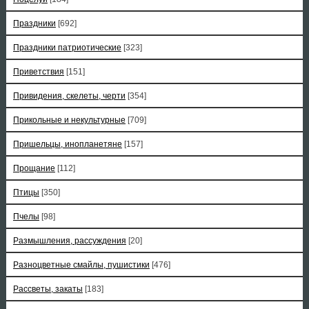
Праздники
[692]
Праздники патриотические
[323]
Приветствия
[151]
Привидения, скелеты, черти
[354]
Прикольные и некультурные
[709]
Пришельцы, инопланетяне
[157]
Прощание
[112]
Птицы
[350]
Пчелы
[98]
Размышления, рассуждения
[20]
Разноцветные смайлы, пушистики
[476]
Рассветы, закаты
[183]