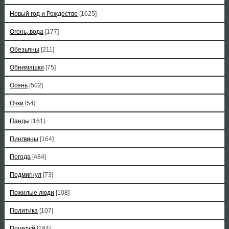
Новый год и Рождество
[1625]
Огонь, вода
[177]
Обезьяны
[211]
Обнимашки
[75]
Осень
[502]
Очки
[54]
Панды
[161]
Пингвины
[164]
Погода
[484]
Подмигнул
[73]
Пожилые люди
[108]
Политика
[107]
Поцелуй
[184]