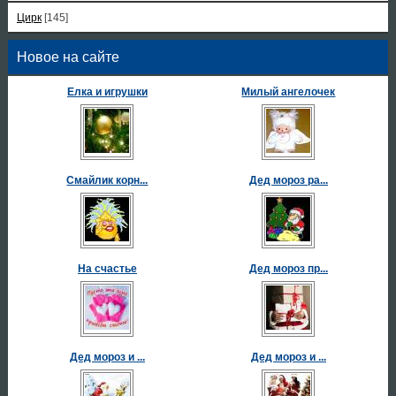
Цирк
[145]
Новое на сайте
Елка и игрушки
Милый ангелочек
Смайлик корн...
Дед мороз ра...
На счастье
Дед мороз пр...
Дед мороз и ...
Дед мороз и ...