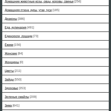
Домашние животные козы, овцы, коровы, свиньи
[256]
Домашняя птица, куры, утки, гуси
[185]
Драконы
[386]
Еда, кулинария
[491]
Единороги, лошади
[73]
Ёжики
[156]
Женские
[84]
Женщины
[0]
Цветы
[211]
Зайцы
[550]
Здоровье
[353]
Зеленые смайлы
[209]
Зима
[641]