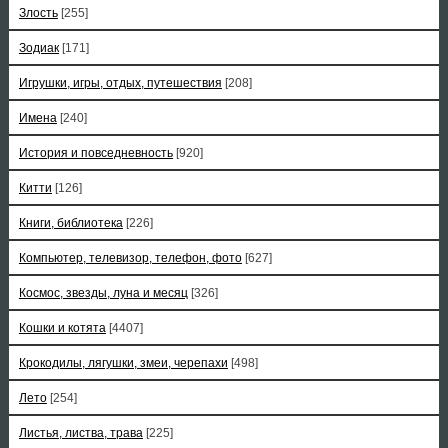
Злость
[255]
Зодиак
[171]
Игрушки, игры, отдых, путешествия
[208]
Имена
[240]
История и повседневность
[920]
Китти
[126]
Книги, библиотека
[226]
Компьютер, телевизор, телефон, фото
[627]
Космос, звезды, луна и месяц
[326]
Кошки и котята
[4407]
Крокодилы, лягушки, змеи, черепахи
[498]
Лето
[254]
Листья, листва, трава
[225]