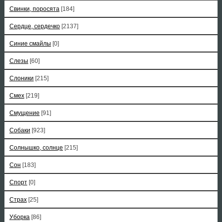
Свинки, поросята
[184]
Сердце, сердечко
[2137]
Синие смайлы
[0]
Слезы
[60]
Слоники
[215]
Смех
[219]
Смущение
[91]
Собаки
[923]
Солнышко, солнце
[215]
Сон
[183]
Спорт
[0]
Страх
[25]
Уборка
[86]