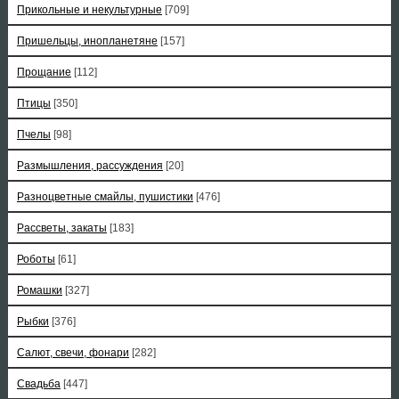
Прикольные и некультурные
[709]
Пришельцы, инопланетяне
[157]
Прощание
[112]
Птицы
[350]
Пчелы
[98]
Размышления, рассуждения
[20]
Разноцветные смайлы, пушистики
[476]
Рассветы, закаты
[183]
Роботы
[61]
Ромашки
[327]
Рыбки
[376]
Салют, свечи, фонари
[282]
Свадьба
[447]