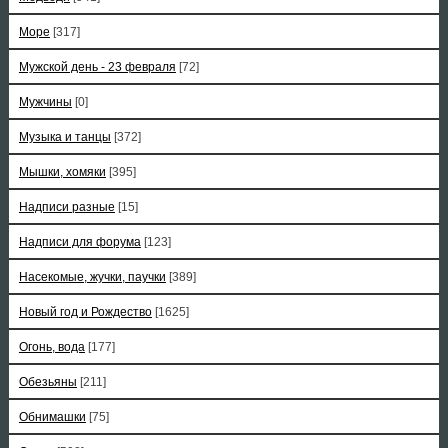
Море
[317]
Мужской день - 23 февраля
[72]
Мужчины
[0]
Музыка и танцы
[372]
Мышки, хомяки
[395]
Надписи разные
[15]
Надписи для форума
[123]
Насекомые, жучки, паучки
[389]
Новый год и Рождество
[1625]
Огонь, вода
[177]
Обезьяны
[211]
Обнимашки
[75]