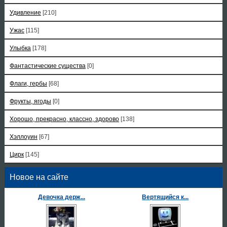
Удивление
[210]
Ужас
[115]
Улыбка
[178]
Фантастические существа
[0]
Флаги, гербы
[68]
Фрукты, ягоды
[0]
Хорошо, прекрасно, классно, здорово
[138]
Хэллоуин
[67]
Цирк
[145]
Новое на сайте
Девочка держ...
Вертящийся к...