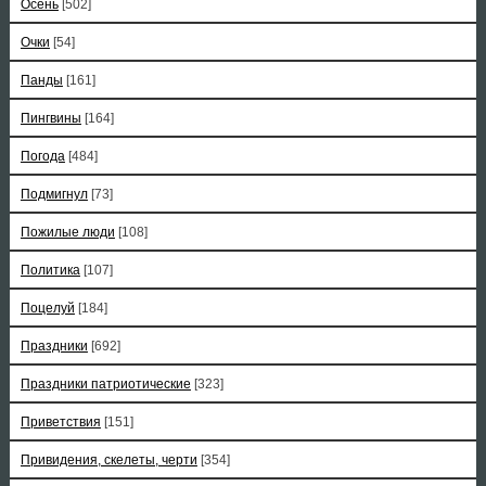
Осень
[502]
Очки
[54]
Панды
[161]
Пингвины
[164]
Погода
[484]
Подмигнул
[73]
Пожилые люди
[108]
Политика
[107]
Поцелуй
[184]
Праздники
[692]
Праздники патриотические
[323]
Приветствия
[151]
Привидения, скелеты, черти
[354]