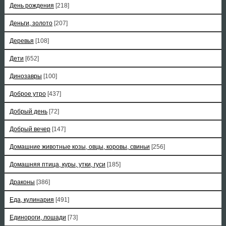
День рождения
[218]
Деньги, золото
[207]
Деревья
[108]
Дети
[652]
Динозавры
[100]
Доброе утро
[437]
Добрый день
[72]
Добрый вечер
[147]
Домашние животные козы, овцы, коровы, свиньи
[256]
Домашняя птица, куры, утки, гуси
[185]
Драконы
[386]
Еда, кулинария
[491]
Единороги, лошади
[73]