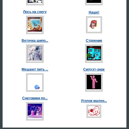
Лось на снегу
Наше!
Веточка шипо...
Строение
Мешают пить ...
Силуэт-знак
Снеговики по...
Уголок мален...