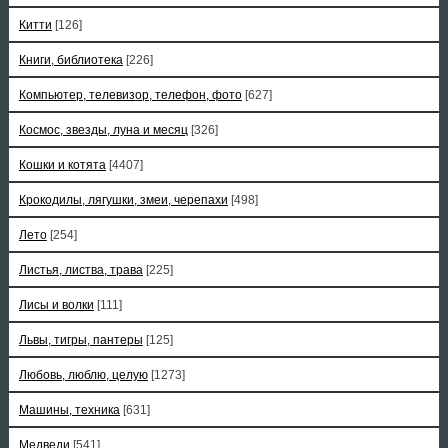
Китти
[126]
Книги, библиотека
[226]
Компьютер, телевизор, телефон, фото
[627]
Космос, звезды, луна и месяц
[326]
Кошки и котята
[4407]
Крокодилы, лягушки, змеи, черепахи
[498]
Лето
[254]
Листья, листва, трава
[225]
Лисы и волки
[111]
Львы, тигры, пантеры
[125]
Любовь, люблю, целую
[1273]
Машины, техника
[631]
Медведи
[541]