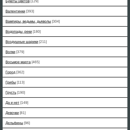
Букеты цветов
[129]
Валентинки
[393]
Вампиры, ведьмы, дьяволы
[304]
Водопады, реки
[180]
Воздушные шарики
[211]
Волки
[379]
Восьмое марта
[465]
Город
[362]
Грибы
[113]
Грусть
[190]
Да и нет
[149]
Девочки
[81]
Дельфины
[96]