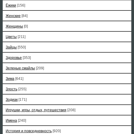
Ёжики
[156]
Женские
[84]
Женщины
[0]
Цветы
[211]
Зайцы
[550]
Здоровье
[353]
Зеленые смайлы
[209]
Зима
[641]
Злость
[255]
Зодиак
[171]
Игрушки, игры, отдых, путешествия
[208]
Имена
[240]
История и повседневность
[920]