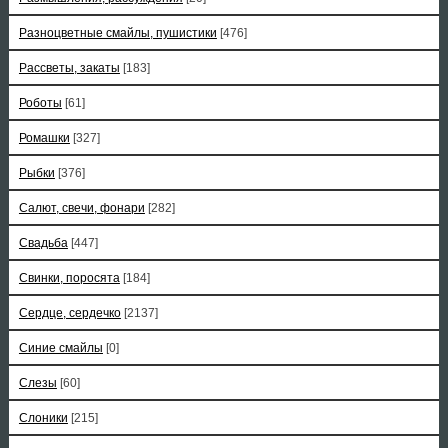
Разноцветные смайлы, пушистики
[476]
Рассветы, закаты
[183]
Роботы
[61]
Ромашки
[327]
Рыбки
[376]
Салют, свечи, фонари
[282]
Свадьба
[447]
Свинки, поросята
[184]
Сердце, сердечко
[2137]
Синие смайлы
[0]
Слезы
[60]
Слоники
[215]