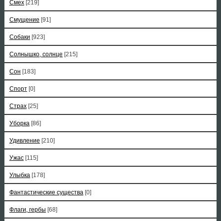
Смех
[219]
Смущение
[91]
Собаки
[923]
Солнышко, солнце
[215]
Сон
[183]
Спорт
[0]
Страх
[25]
Уборка
[86]
Удивление
[210]
Ужас
[115]
Улыбка
[178]
Фантастические существа
[0]
Флаги, гербы
[68]