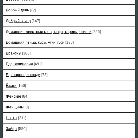
Добрый день
[72]
Добрый вечер
[147]
Домашние животные козы, овцы, коровы, свиньи
[256]
Домашняя птица, куры, утки, гуси
[185]
Драконы
[386]
Еда, кулинария
[491]
Единороги, лошади
[73]
Ёжики
[156]
Женские
[84]
Женщины
[0]
Цветы
[211]
Зайцы
[550]