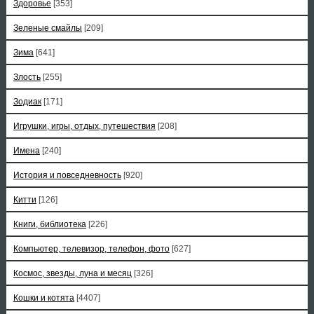
Здоровье
[353]
Зеленые смайлы
[209]
Зима
[641]
Злость
[255]
Зодиак
[171]
Игрушки, игры, отдых, путешествия
[208]
Имена
[240]
История и повседневность
[920]
Китти
[126]
Книги, библиотека
[226]
Компьютер, телевизор, телефон, фото
[627]
Космос, звезды, луна и месяц
[326]
Кошки и котята
[4407]