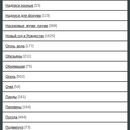
Надписи разные
[15]
Надписи для форума
[123]
Насекомые, жучки, паучки
[389]
Новый год и Рождество
[1625]
Огонь, вода
[177]
Обезьяны
[211]
Обнимашки
[75]
Осень
[502]
Очки
[54]
Панды
[161]
Пингвины
[164]
Погода
[484]
Подмигнул
[73]