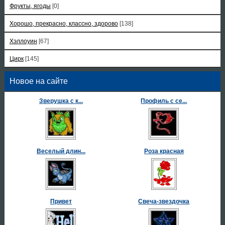
Фрукты, ягоды
[0]
Хорошо, прекрасно, классно, здорово
[138]
Хэллоуин
[67]
Цирк
[145]
Новое на сайте
Зверушка с к...
Профиль с се...
Веселый длин...
Роза красная
Привет
Свеча-звездочка