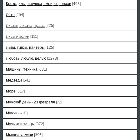
Крокодилы, лягушки, змеи, черепахи
[498]
Лето
[254]
Листья, листва, трава
[225]
Лисы и волки
[111]
Львы, тигры, пантеры
[125]
Любовь, люблю, целую
[1273]
Машины, техника
[631]
Медведи
[541]
Море
[317]
Мужской день - 23 февраля
[72]
Мужчины
[0]
Музыка и танцы
[372]
Мышки, хомяки
[395]