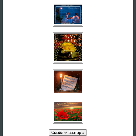
Смайлик-аватар »