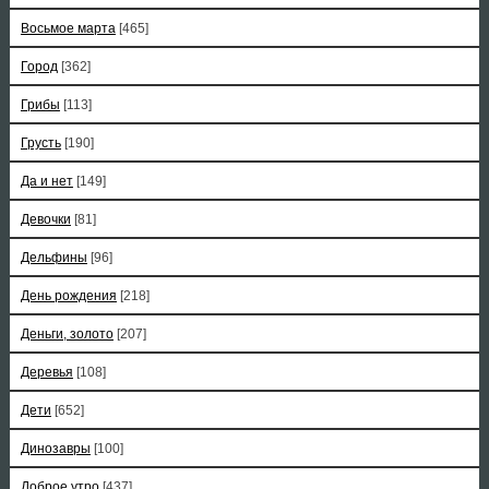
Восьмое марта
[465]
Город
[362]
Грибы
[113]
Грусть
[190]
Да и нет
[149]
Девочки
[81]
Дельфины
[96]
День рождения
[218]
Деньги, золото
[207]
Деревья
[108]
Дети
[652]
Динозавры
[100]
Доброе утро
[437]