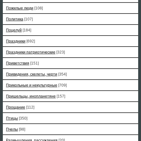
Пожилые люди
[108]
Политика
[107]
Поцелуй
[184]
Праздники
[692]
Праздники патриотические
[323]
Приветствия
[151]
Привидения, скелеты, черти
[354]
Прикольные и некультурные
[709]
Пришельцы, инопланетяне
[157]
Прощание
[112]
Птицы
[350]
Пчелы
[98]
Размышления, рассуждения
[20]