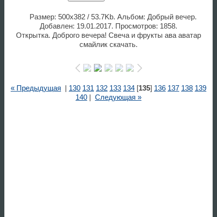
Размер: 500x382 / 53.7Kb. Альбом: Добрый вечер.
Добавлен: 19.01.2017. Просмотров: 1858.
Открытка. Доброго вечера! Свеча и фрукты ава аватар
смайлик скачать.
« Предыдущая
|
130
131
132
133
134
[
135
]
136
137
138
139
140
|
Следующая »