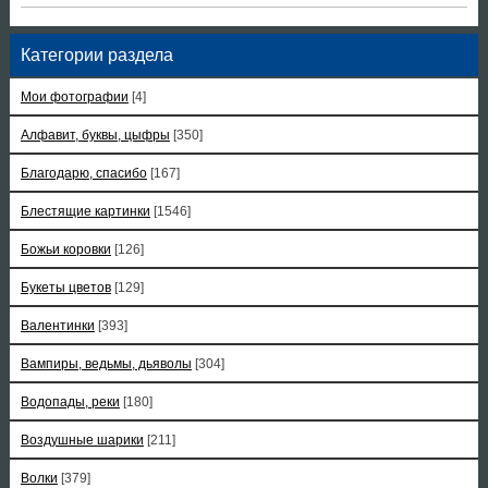
Категории раздела
Мои фотографии
[4]
Алфавит, буквы, цыфры
[350]
Благодарю, спасибо
[167]
Блестящие картинки
[1546]
Божьи коровки
[126]
Букеты цветов
[129]
Валентинки
[393]
Вампиры, ведьмы, дьяволы
[304]
Водопады, реки
[180]
Воздушные шарики
[211]
Волки
[379]