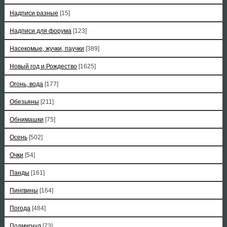
Надписи разные
[15]
Надписи для форума
[123]
Насекомые, жучки, паучки
[389]
Новый год и Рождество
[1625]
Огонь, вода
[177]
Обезьяны
[211]
Обнимашки
[75]
Осень
[502]
Очки
[54]
Панды
[161]
Пингвины
[164]
Погода
[484]
Подмигнул
[73]