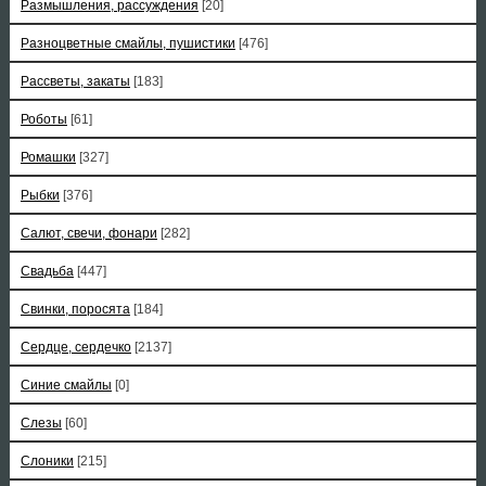
Размышления, рассуждения
[20]
Разноцветные смайлы, пушистики
[476]
Рассветы, закаты
[183]
Роботы
[61]
Ромашки
[327]
Рыбки
[376]
Салют, свечи, фонари
[282]
Свадьба
[447]
Свинки, поросята
[184]
Сердце, сердечко
[2137]
Синие смайлы
[0]
Слезы
[60]
Слоники
[215]