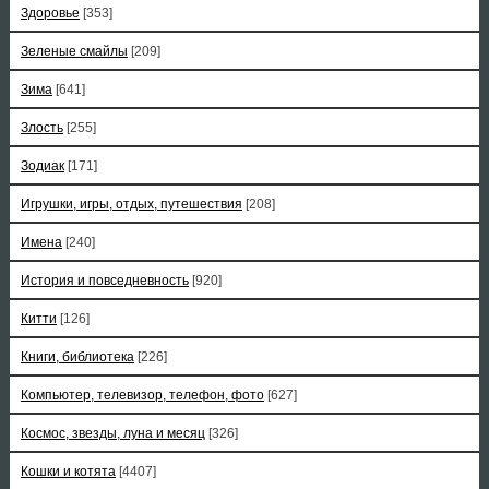
Здоровье
[353]
Зеленые смайлы
[209]
Зима
[641]
Злость
[255]
Зодиак
[171]
Игрушки, игры, отдых, путешествия
[208]
Имена
[240]
История и повседневность
[920]
Китти
[126]
Книги, библиотека
[226]
Компьютер, телевизор, телефон, фото
[627]
Космос, звезды, луна и месяц
[326]
Кошки и котята
[4407]