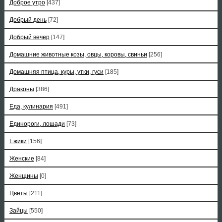
Доброе утро
[437]
Добрый день
[72]
Добрый вечер
[147]
Домашние животные козы, овцы, коровы, свиньи
[256]
Домашняя птица, куры, утки, гуси
[185]
Драконы
[386]
Еда, кулинария
[491]
Единороги, лошади
[73]
Ёжики
[156]
Женские
[84]
Женщины
[0]
Цветы
[211]
Зайцы
[550]