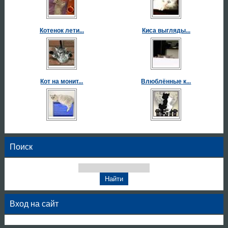
Котенок лети...
Киса выгляды...
Кот на монит...
Влюблённые к...
Поиск
Вход на сайт