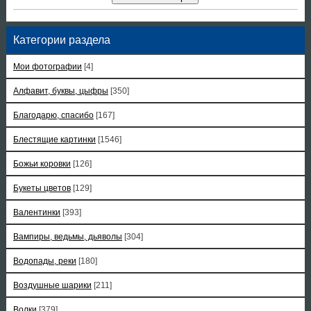
Категории раздела
Мои фотографии
[4]
Алфавит, буквы, цыфры
[350]
Благодарю, спасибо
[167]
Блестящие картинки
[1546]
Божьи коровки
[126]
Букеты цветов
[129]
Валентинки
[393]
Вампиры, ведьмы, дьяволы
[304]
Водопады, реки
[180]
Воздушные шарики
[211]
Волки
[379]