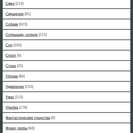
Смех
[219]
Смущение
[91]
Собаки
[923]
Солнышко, солнце
[215]
Сон
[183]
Спорт
[0]
Страх
[25]
Уборка
[86]
Удивление
[210]
Ужас
[115]
Улыбка
[178]
Фантастические существа
[0]
Флаги, гербы
[68]