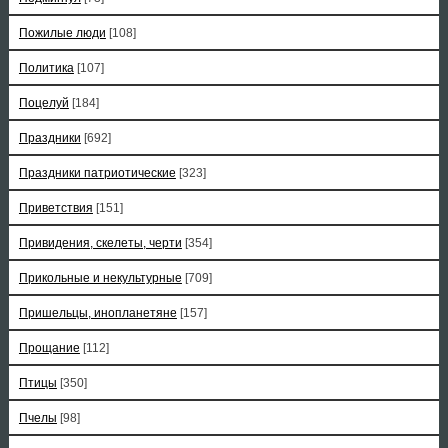
Пожилые люди
[108]
Политика
[107]
Поцелуй
[184]
Праздники
[692]
Праздники патриотические
[323]
Приветствия
[151]
Привидения, скелеты, черти
[354]
Прикольные и некультурные
[709]
Пришельцы, инопланетяне
[157]
Прощание
[112]
Птицы
[350]
Пчелы
[98]