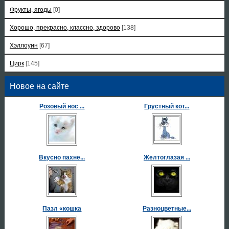
Фрукты, ягоды
[0]
Хорошо, прекрасно, классно, здорово
[138]
Хэллоуин
[67]
Цирк
[145]
Новое на сайте
Розовый нос ...
Грустный кот...
Вкусно пахне...
Желтоглазая ...
Пазл «кошка
Разноцветные...