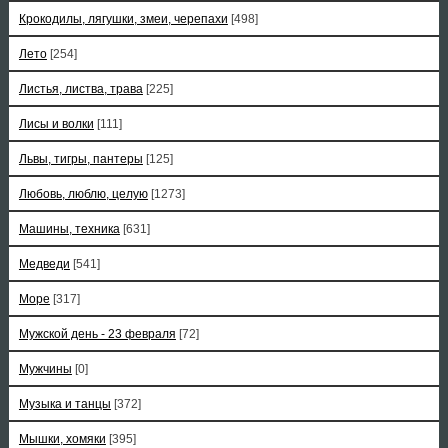
Крокодилы, лягушки, змеи, черепахи
[498]
Лето
[254]
Листья, листва, трава
[225]
Лисы и волки
[111]
Львы, тигры, пантеры
[125]
Любовь, люблю, целую
[1273]
Машины, техника
[631]
Медведи
[541]
Море
[317]
Мужской день - 23 февраля
[72]
Мужчины
[0]
Музыка и танцы
[372]
Мышки, хомяки
[395]