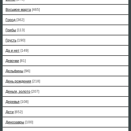
Восьмое марта
[465]
Город
[362]
Грибы
[113]
Грусть
[190]
Да и нет
[149]
Девочки
[81]
Дельфины
[96]
День рождения
[218]
Деньги, золото
[207]
Деревья
[108]
Дети
[652]
Динозавры
[100]