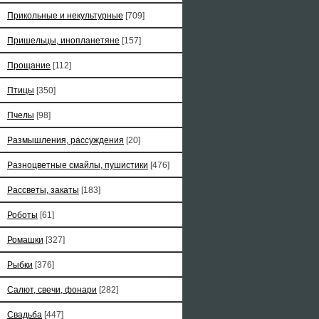
Прикольные и некультурные
[709]
Пришельцы, инопланетяне
[157]
Прощание
[112]
Птицы
[350]
Пчелы
[98]
Размышления, рассуждения
[20]
Разноцветные смайлы, пушистики
[476]
Рассветы, закаты
[183]
Роботы
[61]
Ромашки
[327]
Рыбки
[376]
Салют, свечи, фонари
[282]
Свадьба
[447]