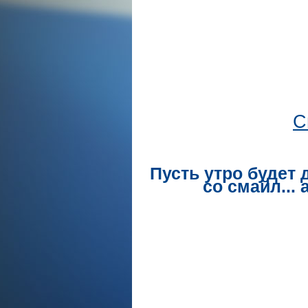
С
Пусть утро будет
со смайл...