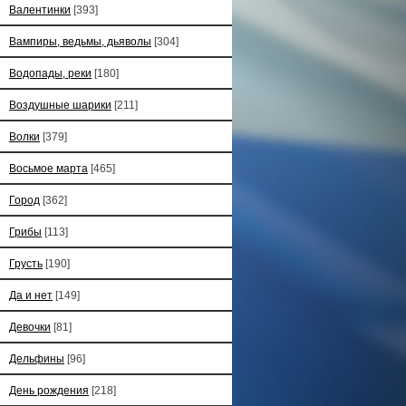
Валентинки
[393]
Вампиры, ведьмы, дьяволы
[304]
Водопады, реки
[180]
Воздушные шарики
[211]
Волки
[379]
Восьмое марта
[465]
Город
[362]
Грибы
[113]
Грусть
[190]
Да и нет
[149]
Девочки
[81]
Дельфины
[96]
День рождения
[218]