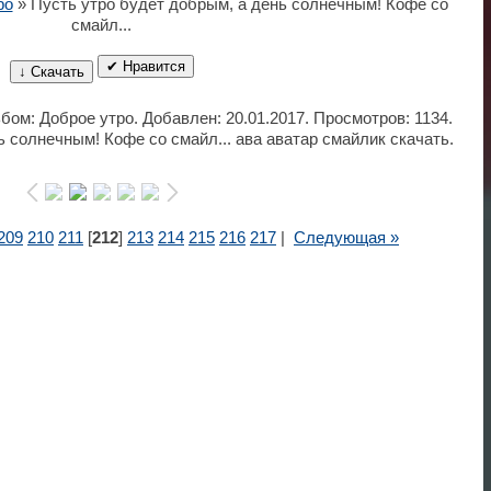
ро
» Пусть утро будет добрым, а день солнечным! Кофе со
смайл...
✔ Нравится
↓ Скачать
ьбом: Доброе утро. Добавлен: 20.01.2017. Просмотров: 1134.
ь солнечным! Кофе со смайл... ава аватар смайлик скачать.
209
210
211
[
212
]
213
214
215
216
217
|
Следующая »