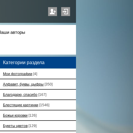
Наши авторы
Категории раздела
Мои фотографии
[4]
Алфавит, буквы, цыфры
[350]
Благодарю, спасибо
[167]
Блестящие картинки
[1546]
Божьи коровки
[126]
Букеты цветов
[129]