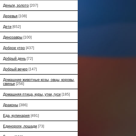
Деньги, золото
[207]
Деревья
[108]
Дети
[652]
Динозавры
[100]
Доброе утро
[437]
Добрый день
[72]
Добрый вечер
[147]
Домашние животные козы, овцы, коровы,
свиньи
[256]
Домашняя птица, куры, утки, гуси
[185]
Драконы
[386]
Еда, кулинария
[491]
Единороги, лошади
[73]