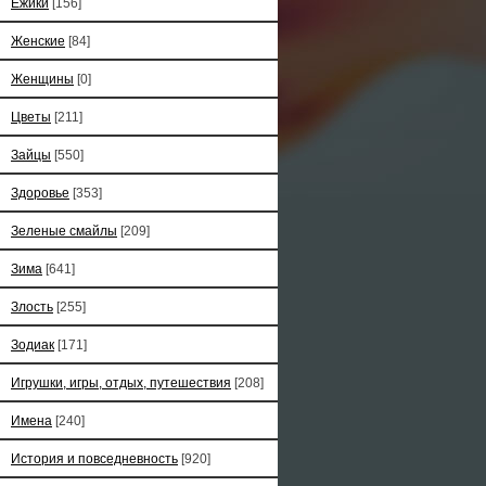
Ёжики
[156]
Женские
[84]
Женщины
[0]
Цветы
[211]
Зайцы
[550]
Здоровье
[353]
Зеленые смайлы
[209]
Зима
[641]
Злость
[255]
Зодиак
[171]
Игрушки, игры, отдых, путешествия
[208]
Имена
[240]
История и повседневность
[920]