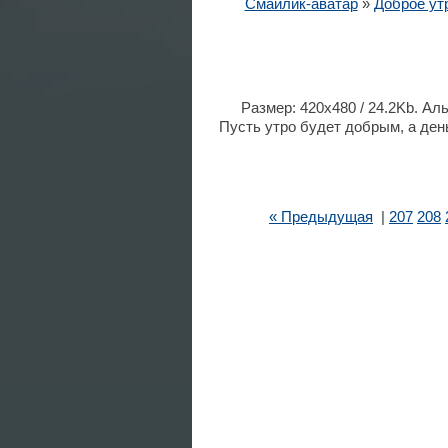
Смайлик-аватар
»
Доброе ут
Размер: 420x480 / 24.2Kb. Ал
Пусть утро будет добрым, а ден
« Предыдущая
|
207
208