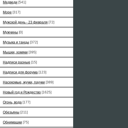
Медведи
[541]
Море
[317]
Мужской день - 23 февраля
[72]
Мужчины
[0]
Музыка и танцы
[372]
Мышки, хомяки
[395]
Надписи разные
[15]
Надписи для форума
[123]
Насекомые, жучки, паучки
[389]
Новый год и Рождество
[1625]
Огонь, вода
[177]
Обезьяны
[211]
Обнимашки
[75]