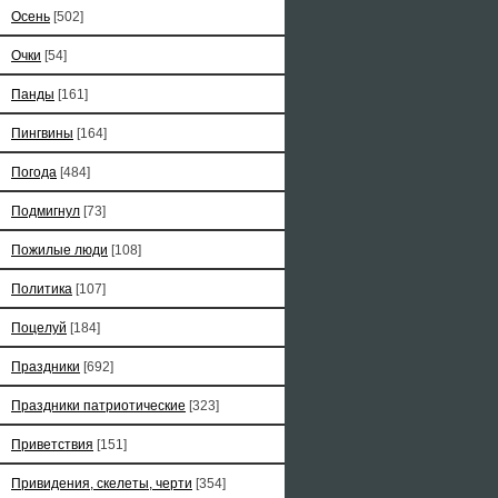
Осень
[502]
Очки
[54]
Панды
[161]
Пингвины
[164]
Погода
[484]
Подмигнул
[73]
Пожилые люди
[108]
Политика
[107]
Поцелуй
[184]
Праздники
[692]
Праздники патриотические
[323]
Приветствия
[151]
Привидения, скелеты, черти
[354]