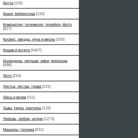
Китти
[126]
Книги, библиотека
[226]
Компьютер, телевизор, телефон, фото
[627]
Космос, звезды, луна и месяц
[326]
Кошки и котята
[4407]
Крокодилы, лягушки, змеи, черепахи
[498]
Лето
[254]
Листья, листва, трава
[225]
Лисы и волки
[111]
Львы, тигры, пантеры
[125]
Любовь, люблю, целую
[1273]
Машины, техника
[631]