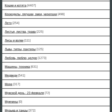
Кошки и котята
[4407]
Крокодилы, лягушки, змеи, черепахи
[498]
Лето
[254]
Листья, листва, трава
[225]
Лисы и волки
[111]
Львы, тигры, пантеры
[125]
Любовь, люблю, целую
[1273]
Машины, техника
[631]
Медведи
[541]
Море
[317]
Мужской день - 23 февраля
[72]
Мужчины
[0]
Музыка и танцы
[372]