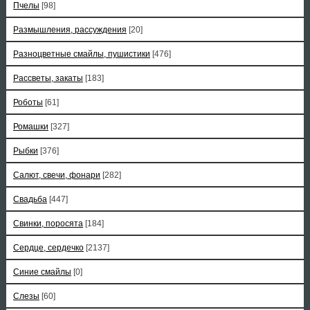
Пчелы
[98]
Размышления, рассуждения
[20]
Разноцветные смайлы, пушистики
[476]
Рассветы, закаты
[183]
Роботы
[61]
Ромашки
[327]
Рыбки
[376]
Салют, свечи, фонари
[282]
Свадьба
[447]
Свинки, поросята
[184]
Сердце, сердечко
[2137]
Синие смайлы
[0]
Слезы
[60]