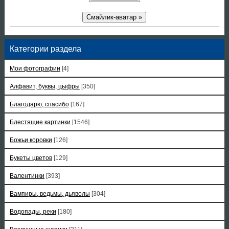
Смайлик-аватар »
Категории раздела
Мои фотографии
[4]
Алфавит, буквы, цыфры
[350]
Благодарю, спасибо
[167]
Блестящие картинки
[1546]
Божьи коровки
[126]
Букеты цветов
[129]
Валентинки
[393]
Вампиры, ведьмы, дьяволы
[304]
Водопады, реки
[180]