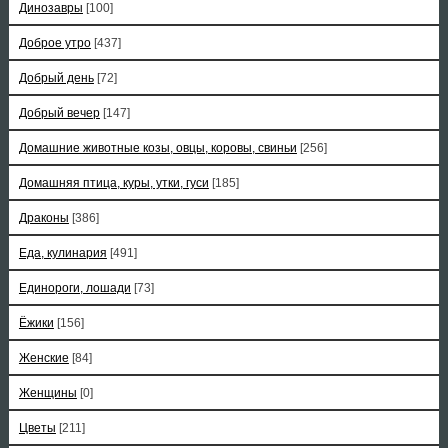
Динозавры
[100]
Доброе утро
[437]
Добрый день
[72]
Добрый вечер
[147]
Домашние животные козы, овцы, коровы, свиньи
[256]
Домашняя птица, куры, утки, гуси
[185]
Драконы
[386]
Еда, кулинария
[491]
Единороги, лошади
[73]
Ёжики
[156]
Женские
[84]
Женщины
[0]
Цветы
[211]