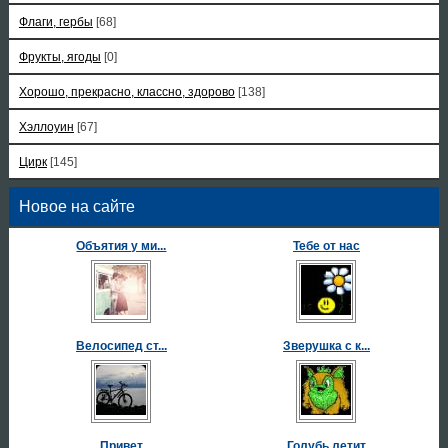
Флаги, гербы
[68]
Фрукты, ягоды
[0]
Хорошо, прекрасно, классно, здорово
[138]
Хэллоуин
[67]
Цирк
[145]
Новое на сайте
Объятия у ми...
Тебе от нас
Велосипед ст...
Зверушка с к...
Привет
Голубь летит