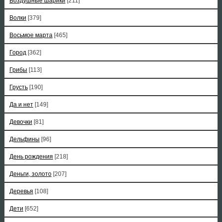
Воздушные шарики
[211]
Волки
[379]
Восьмое марта
[465]
Город
[362]
Грибы
[113]
Грусть
[190]
Да и нет
[149]
Девочки
[81]
Дельфины
[96]
День рождения
[218]
Деньги, золото
[207]
Деревья
[108]
Дети
[652]