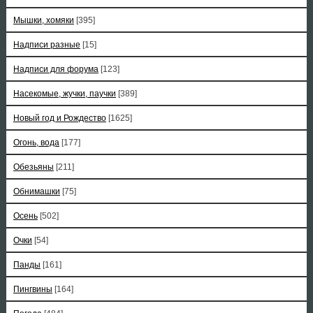
Мышки, хомяки
[395]
Надписи разные
[15]
Надписи для форума
[123]
Насекомые, жучки, паучки
[389]
Новый год и Рождество
[1625]
Огонь, вода
[177]
Обезьяны
[211]
Обнимашки
[75]
Осень
[502]
Очки
[54]
Панды
[161]
Пингвины
[164]