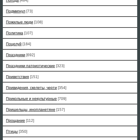
Погода
[484]
Подмигнул
[73]
Пожилые люди
[108]
Политика
[107]
Поцелуй
[184]
Праздники
[692]
Праздники патриотические
[323]
Приветствия
[151]
Привидения, скелеты, черти
[354]
Прикольные и некультурные
[709]
Пришельцы, инопланетяне
[157]
Прощание
[112]
Птицы
[350]