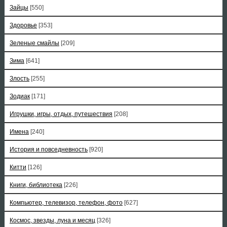
Зайцы
[550]
Здоровье
[353]
Зеленые смайлы
[209]
Зима
[641]
Злость
[255]
Зодиак
[171]
Игрушки, игры, отдых, путешествия
[208]
Имена
[240]
История и повседневность
[920]
Китти
[126]
Книги, библиотека
[226]
Компьютер, телевизор, телефон, фото
[627]
Космос, звезды, луна и месяц
[326]