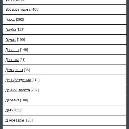
Восьмое марта
[465]
Город
[362]
Грибы
[113]
Грусть
[190]
Да и нет
[149]
Девочки
[81]
Дельфины
[96]
День рождения
[218]
Деньги, золото
[207]
Деревья
[108]
Дети
[652]
Динозавры
[100]