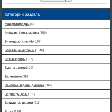
Категории раздела
Мои фотографии
[4]
Алфавит, буквы, цыфры
[350]
Благодарю, спасибо
[167]
Блестящие картинки
[1546]
Божьи коровки
[126]
Букеты цветов
[129]
Валентинки
[393]
Вампиры, ведьмы, дьяволы
[304]
Водопады, реки
[180]
Воздушные шарики
[211]
Волки
[379]