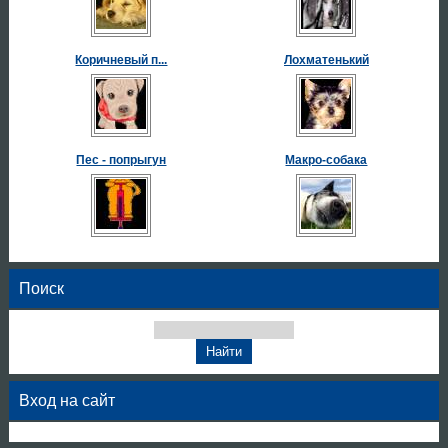
Коричневый п...
Лохматенький
Пес - попрыгун
Макро-собака
Поиск
Вход на сайт