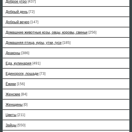
Доброе утро
[437]
Добрый день
[72]
Добрый вечер
[147]
Домашние животные козы, овцы, коровы, свиньи
[256]
Домашняя птица, куры, утки, гуси
[185]
Драконы
[386]
Еда, кулинария
[491]
Единороги, лошади
[73]
Ёжики
[156]
Женские
[84]
Женщины
[0]
Цветы
[211]
Зайцы
[550]