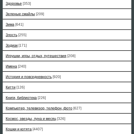
Здоровье
[353]
Зеленые смайлы
[209]
Зима
[641]
Злость
[255]
Зодиак
[171]
Игрушки, игры, отдых, путешествия
[208]
Имена
[240]
История и повседневность
[920]
Китти
[126]
Книги, библиотека
[226]
Компьютер, телевизор, телефон, фото
[627]
Космос, звезды, луна и месяц
[326]
Кошки и котята
[4407]