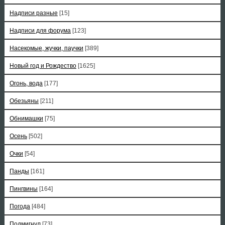
Надписи разные
[15]
Надписи для форума
[123]
Насекомые, жучки, паучки
[389]
Новый год и Рождество
[1625]
Огонь, вода
[177]
Обезьяны
[211]
Обнимашки
[75]
Осень
[502]
Очки
[54]
Панды
[161]
Пингвины
[164]
Погода
[484]
Подмигнул
[73]