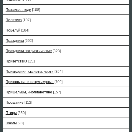
Пожилые люди
[108]
Политика
[107]
Поцелуй
[184]
Праздники
[692]
Праздники патриотические
[323]
Приветствия
[151]
Привидения, скелеты, черти
[354]
Прикольные и некультурные
[709]
Пришельцы, инопланетяне
[157]
Прощание
[112]
Птицы
[350]
Пчелы
[98]