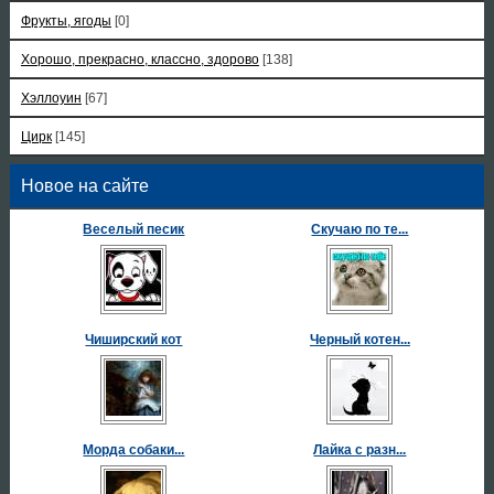
Фрукты, ягоды
[0]
Хорошо, прекрасно, классно, здорово
[138]
Хэллоуин
[67]
Цирк
[145]
Новое на сайте
Веселый песик
Скучаю по те...
Чиширский кот
Черный котен...
Морда собаки...
Лайка с разн...