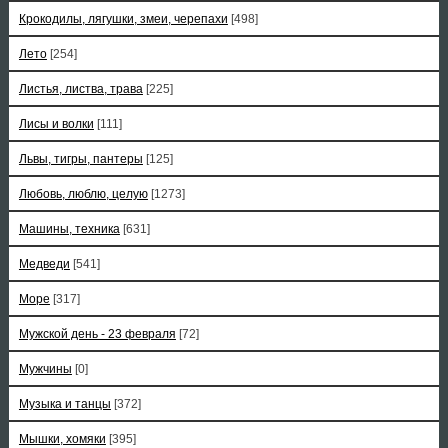
Крокодилы, лягушки, змеи, черепахи
[498]
Лето
[254]
Листья, листва, трава
[225]
Лисы и волки
[111]
Львы, тигры, пантеры
[125]
Любовь, люблю, целую
[1273]
Машины, техника
[631]
Медведи
[541]
Море
[317]
Мужской день - 23 февраля
[72]
Мужчины
[0]
Музыка и танцы
[372]
Мышки, хомяки
[395]