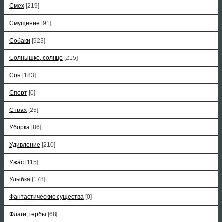
Смех
[219]
Смущение
[91]
Собаки
[923]
Солнышко, солнце
[215]
Сон
[183]
Спорт
[0]
Страх
[25]
Уборка
[86]
Удивление
[210]
Ужас
[115]
Улыбка
[178]
Фантастические существа
[0]
Флаги, гербы
[68]