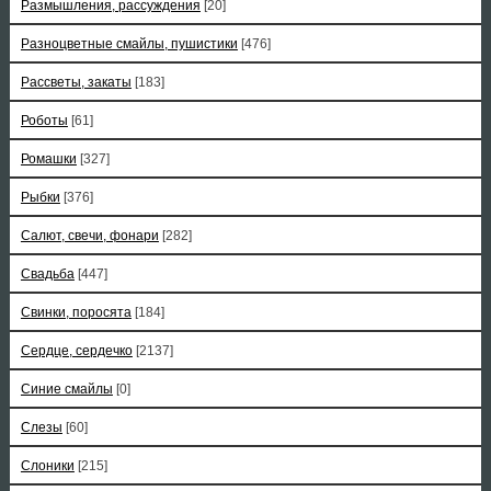
Размышления, рассуждения
[20]
Разноцветные смайлы, пушистики
[476]
Рассветы, закаты
[183]
Роботы
[61]
Ромашки
[327]
Рыбки
[376]
Салют, свечи, фонари
[282]
Свадьба
[447]
Свинки, поросята
[184]
Сердце, сердечко
[2137]
Синие смайлы
[0]
Слезы
[60]
Слоники
[215]