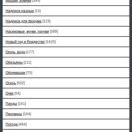
Мышки, хомяки
[395]
Надписи разные
[15]
Надписи для форума
[123]
Насекомые, жучки, паучки
[389]
Новый год и Рождество
[1625]
Огонь, вода
[177]
Обезьяны
[211]
Обнимашки
[75]
Осень
[502]
Очки
[54]
Панды
[161]
Пингвины
[164]
Погода
[484]