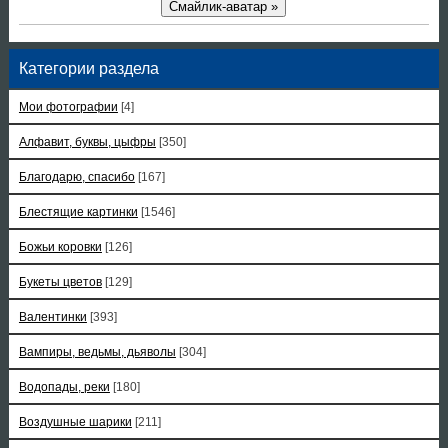
Смайлик-аватар »
Категории раздела
Мои фотографии
[4]
Алфавит, буквы, цыфры
[350]
Благодарю, спасибо
[167]
Блестящие картинки
[1546]
Божьи коровки
[126]
Букеты цветов
[129]
Валентинки
[393]
Вампиры, ведьмы, дьяволы
[304]
Водопады, реки
[180]
Воздушные шарики
[211]