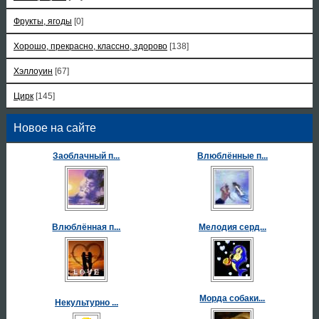
Фрукты, ягоды
[0]
Хорошо, прекрасно, классно, здорово
[138]
Хэллоуин
[67]
Цирк
[145]
Новое на сайте
Заоблачный п...
Влюблённые п...
Влюблённая п...
Мелодия серд...
Морда собаки...
Некультурно ...