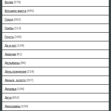
Волки
[379]
Восьмое марта
[465]
Город
[362]
Грибы
[113]
Грусть
[190]
Да и нет
[149]
Девочки
[81]
Дельфины
[96]
День рождения
[218]
Деньги, золото
[207]
Деревья
[108]
Дети
[652]
Динозавры
[100]