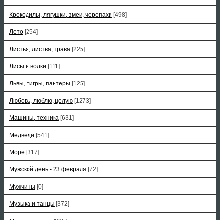
Крокодилы, лягушки, змеи, черепахи
[498]
Лето
[254]
Листья, листва, трава
[225]
Лисы и волки
[111]
Львы, тигры, пантеры
[125]
Любовь, люблю, целую
[1273]
Машины, техника
[631]
Медведи
[541]
Море
[317]
Мужской день - 23 февраля
[72]
Мужчины
[0]
Музыка и танцы
[372]