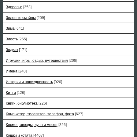
Здоровье
[353]
Зеленые смайлы
[209]
Зима
[641]
Злость
[255]
Зодиак
[171]
Игрушки, игры, отдых, путешествия
[208]
Имена
[240]
История и повседневность
[920]
Китти
[126]
Книги, библиотека
[226]
Компьютер, телевизор, телефон, фото
[627]
Космос, звезды, луна и месяц
[326]
Кошки и котята
[4407]