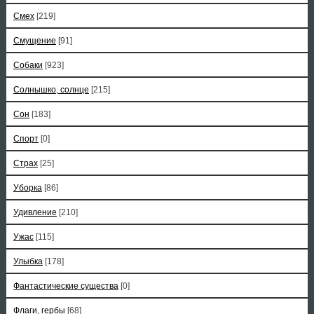
Смех
[219]
Смущение
[91]
Собаки
[923]
Солнышко, солнце
[215]
Сон
[183]
Спорт
[0]
Страх
[25]
Уборка
[86]
Удивление
[210]
Ужас
[115]
Улыбка
[178]
Фантастические существа
[0]
Флаги, гербы
[68]