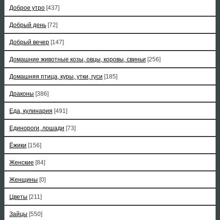
Доброе утро
[437]
Добрый день
[72]
Добрый вечер
[147]
Домашние животные козы, овцы, коровы, свиньи
[256]
Домашняя птица, куры, утки, гуси
[185]
Драконы
[386]
Еда, кулинария
[491]
Единороги, лошади
[73]
Ёжики
[156]
Женские
[84]
Женщины
[0]
Цветы
[211]
Зайцы
[550]