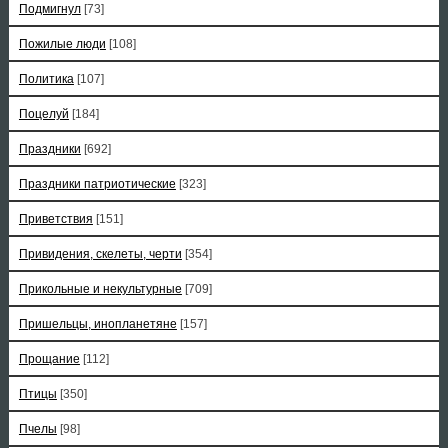
Подмигнул
[73]
Пожилые люди
[108]
Политика
[107]
Поцелуй
[184]
Праздники
[692]
Праздники патриотические
[323]
Приветствия
[151]
Привидения, скелеты, черти
[354]
Прикольные и некультурные
[709]
Пришельцы, инопланетяне
[157]
Прощание
[112]
Птицы
[350]
Пчелы
[98]