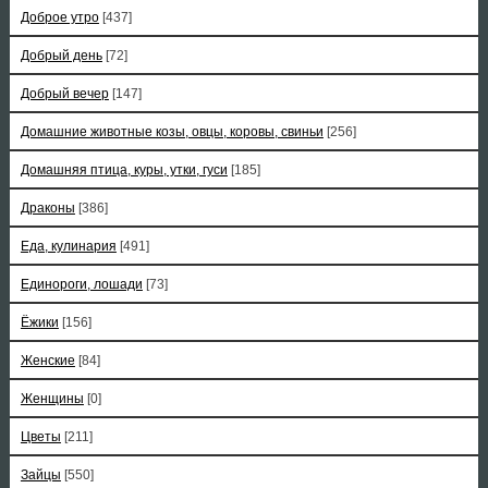
Доброе утро
[437]
Добрый день
[72]
Добрый вечер
[147]
Домашние животные козы, овцы, коровы, свиньи
[256]
Домашняя птица, куры, утки, гуси
[185]
Драконы
[386]
Еда, кулинария
[491]
Единороги, лошади
[73]
Ёжики
[156]
Женские
[84]
Женщины
[0]
Цветы
[211]
Зайцы
[550]