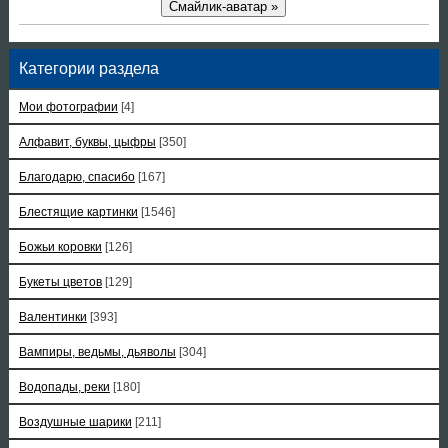
Смайлик-аватар »
Категории раздела
Мои фотографии
[4]
Алфавит, буквы, цыфры
[350]
Благодарю, спасибо
[167]
Блестящие картинки
[1546]
Божьи коровки
[126]
Букеты цветов
[129]
Валентинки
[393]
Вампиры, ведьмы, дьяволы
[304]
Водопады, реки
[180]
Воздушные шарики
[211]