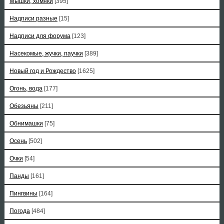
Мышки, хомяки
[395]
Надписи разные
[15]
Надписи для форума
[123]
Насекомые, жучки, паучки
[389]
Новый год и Рождество
[1625]
Огонь, вода
[177]
Обезьяны
[211]
Обнимашки
[75]
Осень
[502]
Очки
[54]
Панды
[161]
Пингвины
[164]
Погода
[484]