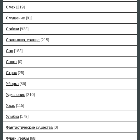
Смех
[219]
Смущение
[91]
Собаки
[923]
Солнышко, солнце
[215]
Сон
[183]
Спорт
[0]
Страх
[25]
Уборка
[86]
Удивление
[210]
Ужас
[115]
Улыбка
[178]
Фантастические существа
[0]
Флаги, гербы
[68]