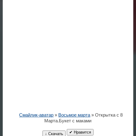
Смайлик-аватар
»
Восьмое марта
» Открытка с 8
Марта.Букет с маками
✔ Нравится
↓ Скачать