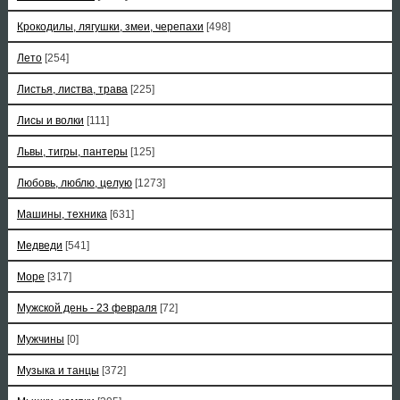
Крокодилы, лягушки, змеи, черепахи
[498]
Лето
[254]
Листья, листва, трава
[225]
Лисы и волки
[111]
Львы, тигры, пантеры
[125]
Любовь, люблю, целую
[1273]
Машины, техника
[631]
Медведи
[541]
Море
[317]
Мужской день - 23 февраля
[72]
Мужчины
[0]
Музыка и танцы
[372]