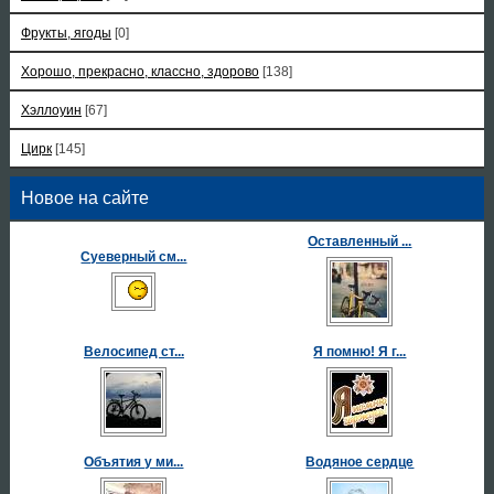
Фрукты, ягоды
[0]
Хорошо, прекрасно, классно, здорово
[138]
Хэллоуин
[67]
Цирк
[145]
Новое на сайте
Оставленный ...
Суеверный см...
Велосипед ст...
Я помню! Я г...
Объятия у ми...
Водяное сердце