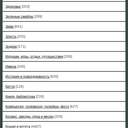
Здоровье
[353]
Зеленые смайлы
[209]
Зима
[641]
Злость
[255]
Зодиак
[171]
Игрушки, игры, отдых, путешествия
[208]
Имена
[240]
История и повседневность
[920]
Китти
[126]
Книги, библиотека
[226]
Компьютер, телевизор, телефон, фото
[627]
Космос, звезды, луна и месяц
[326]
Кошки и котята
[4407]