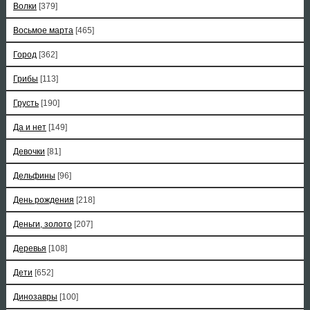
Волки
[379]
Восьмое марта
[465]
Город
[362]
Грибы
[113]
Грусть
[190]
Да и нет
[149]
Девочки
[81]
Дельфины
[96]
День рождения
[218]
Деньги, золото
[207]
Деревья
[108]
Дети
[652]
Динозавры
[100]