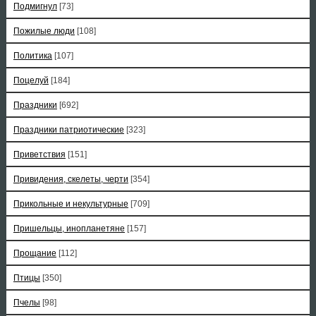
Подмигнул
[73]
Пожилые люди
[108]
Политика
[107]
Поцелуй
[184]
Праздники
[692]
Праздники патриотические
[323]
Приветствия
[151]
Привидения, скелеты, черти
[354]
Прикольные и некультурные
[709]
Пришельцы, инопланетяне
[157]
Прощание
[112]
Птицы
[350]
Пчелы
[98]