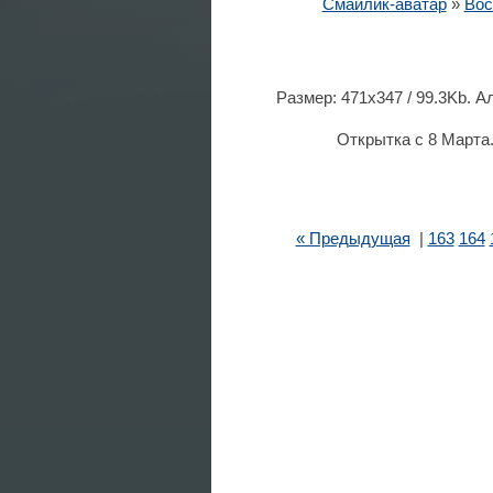
Смайлик-аватар
»
Вос
Размер: 471x347 / 99.3Kb. 
Открытка с 8 Марта
« Предыдущая
|
163
164