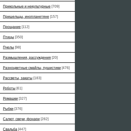
Прикольные и некультурные
[709]
Пришельцы, инопланетяне
[157]
Прощание
[112]
Птицы
[350]
Пчелы
[98]
Размышления, рассуждения
[20]
Разноцветные смайлы, пушистики
[476]
Рассветы, закаты
[183]
Роботы
[61]
Ромашки
[327]
Рыбки
[376]
Салют, свечи, фонари
[282]
Свадьба
[447]