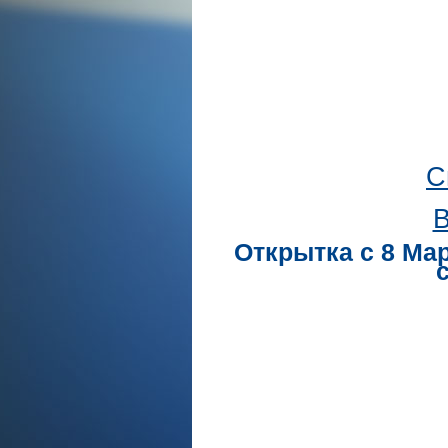
С
В
Открытка с 8 Ма