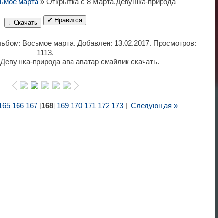
ьмое марта
» Открытка с 8 Марта.Девушка-природа
✔ Нравится
↓ Скачать
Альбом: Восьмое марта. Добавлен: 13.02.2017. Просмотров:
1113.
.Девушка-природа ава аватар смайлик скачать.
165
166
167
[
168
]
169
170
171
172
173
|
Следующая »