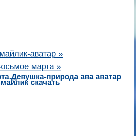
майлик-аватар
»
осьмое марта »
рта.Девушка-природа ава аватар
смайлик скачать