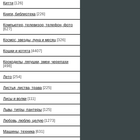
Китти
[126]
Книги, библиотека
[226]
Компьютер, телевизор, телефон, фото
[627]
Космос, звезды, луна и месяц
[326]
Кошки и котята
[4407]
Крокодилы, лягушки, змеи, черепахи
[498]
Лето
[254]
Листья, листва, трава
[225]
Лисы и волки
[111]
Львы, тигры, пантеры
[125]
Любовь, люблю, целую
[1273]
Машины, техника
[631]