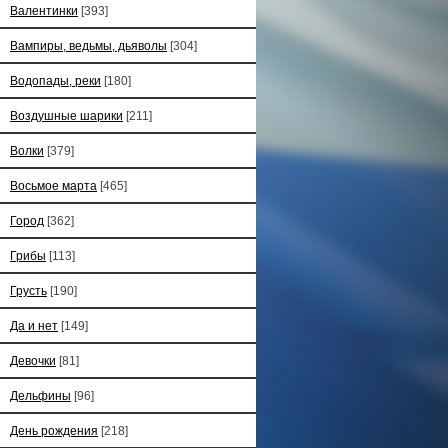
Валентинки
[393]
Вампиры, ведьмы, дьяволы
[304]
Водопады, реки
[180]
Воздушные шарики
[211]
Волки
[379]
Восьмое марта
[465]
Город
[362]
Грибы
[113]
Грусть
[190]
Да и нет
[149]
Девочки
[81]
Дельфины
[96]
День рождения
[218]