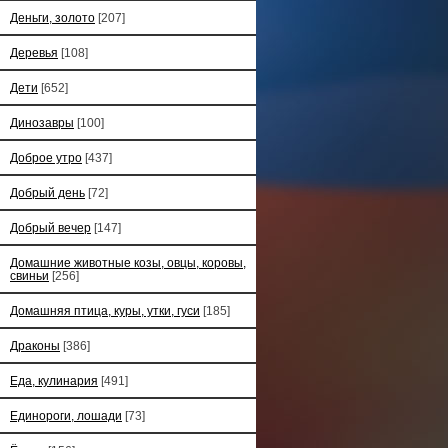
Деньги, золото
[207]
Деревья
[108]
Дети
[652]
Динозавры
[100]
Доброе утро
[437]
Добрый день
[72]
Добрый вечер
[147]
Домашние животные козы, овцы, коровы,
свиньи
[256]
Домашняя птица, куры, утки, гуси
[185]
Драконы
[386]
Еда, кулинария
[491]
Единороги, лошади
[73]