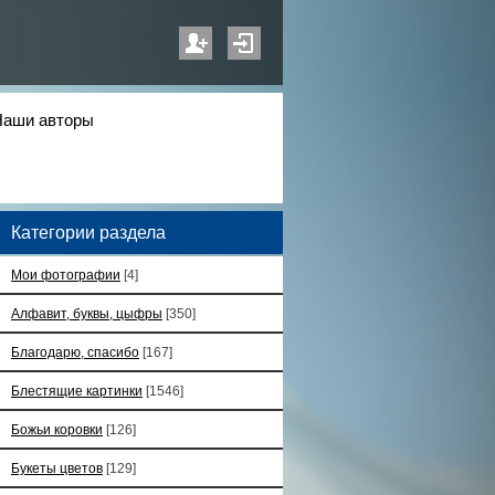
Наши авторы
Категории раздела
Мои фотографии
[4]
Алфавит, буквы, цыфры
[350]
Благодарю, спасибо
[167]
Блестящие картинки
[1546]
Божьи коровки
[126]
Букеты цветов
[129]