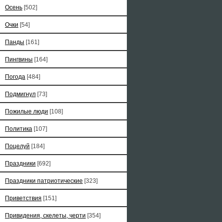
Осень
[502]
Очки
[54]
Панды
[161]
Пингвины
[164]
Погода
[484]
Подмигнул
[73]
Пожилые люди
[108]
Политика
[107]
Поцелуй
[184]
Праздники
[692]
Праздники патриотические
[323]
Приветствия
[151]
Привидения, скелеты, черти
[354]