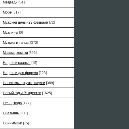
Медведи
[541]
Море
[317]
Мужской день - 23 февраля
[72]
Мужчины
[0]
Музыка и танцы
[372]
Мышки, хомяки
[395]
Надписи разные
[15]
Надписи для форума
[123]
Насекомые, жучки, паучки
[389]
Новый год и Рождество
[1625]
Огонь, вода
[177]
Обезьяны
[211]
Обнимашки
[75]