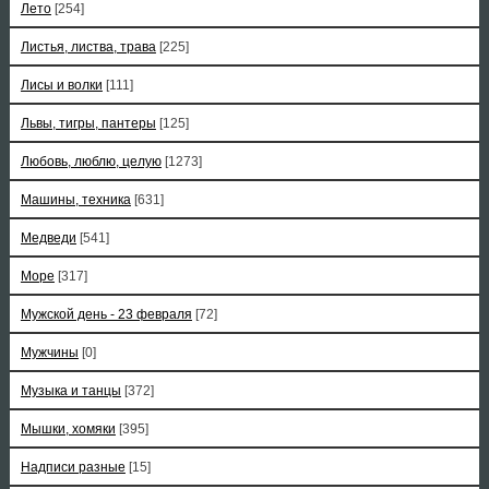
Лето
[254]
Листья, листва, трава
[225]
Лисы и волки
[111]
Львы, тигры, пантеры
[125]
Любовь, люблю, целую
[1273]
Машины, техника
[631]
Медведи
[541]
Море
[317]
Мужской день - 23 февраля
[72]
Мужчины
[0]
Музыка и танцы
[372]
Мышки, хомяки
[395]
Надписи разные
[15]