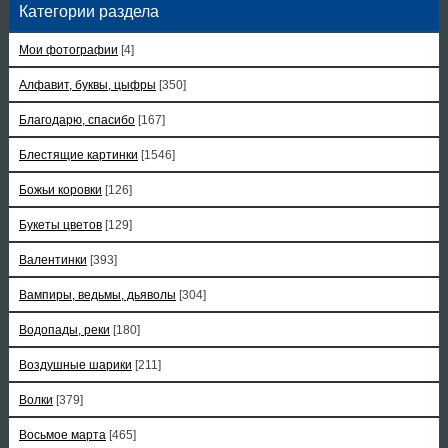
Категории раздела
Мои фотографии
[4]
Алфавит, буквы, цыфры
[350]
Благодарю, спасибо
[167]
Блестящие картинки
[1546]
Божьи коровки
[126]
Букеты цветов
[129]
Валентинки
[393]
Вампиры, ведьмы, дьяволы
[304]
Водопады, реки
[180]
Воздушные шарики
[211]
Волки
[379]
Восьмое марта
[465]