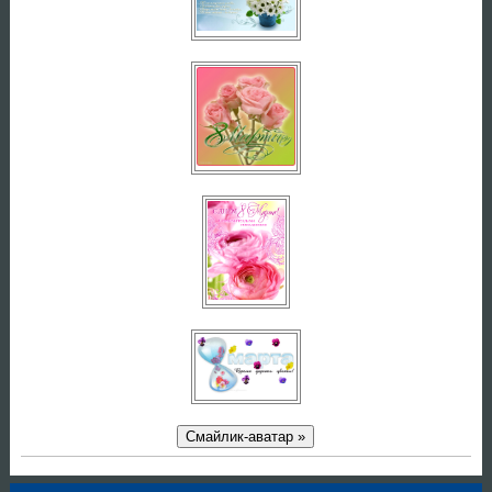
Смайлик-аватар »