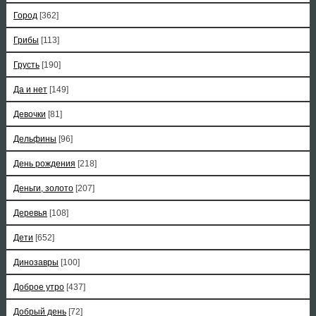
Город
[362]
Грибы
[113]
Грусть
[190]
Да и нет
[149]
Девочки
[81]
Дельфины
[96]
День рождения
[218]
Деньги, золото
[207]
Деревья
[108]
Дети
[652]
Динозавры
[100]
Доброе утро
[437]
Добрый день
[72]