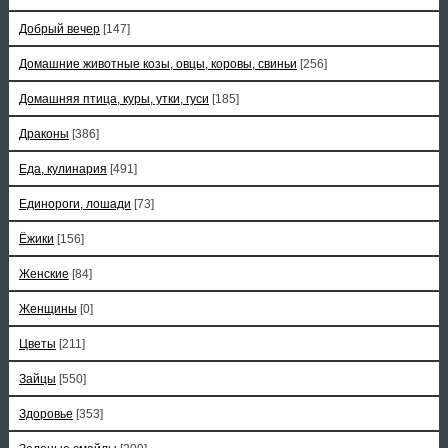
Добрый вечер
[147]
Домашние животные козы, овцы, коровы, свиньи
[256]
Домашняя птица, куры, утки, гуси
[185]
Драконы
[386]
Еда, кулинария
[491]
Единороги, лошади
[73]
Ёжики
[156]
Женские
[84]
Женщины
[0]
Цветы
[211]
Зайцы
[550]
Здоровье
[353]