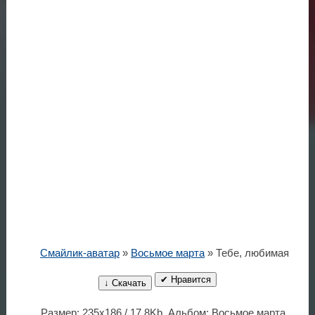
Смайлик-аватар
»
Восьмое марта
» Тебе, любимая
✔ Нравится
↓ Скачать
Размер: 235x186 / 17.8Kb. Альбом: Восьмое марта.