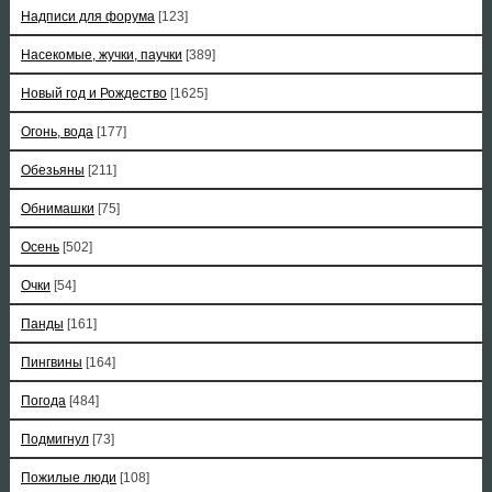
Надписи для форума
[123]
Насекомые, жучки, паучки
[389]
Новый год и Рождество
[1625]
Огонь, вода
[177]
Обезьяны
[211]
Обнимашки
[75]
Осень
[502]
Очки
[54]
Панды
[161]
Пингвины
[164]
Погода
[484]
Подмигнул
[73]
Пожилые люди
[108]