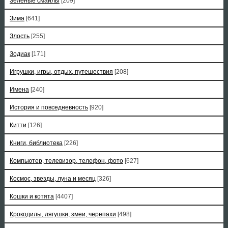
Зеленые смайлы
[209]
Зима
[641]
Злость
[255]
Зодиак
[171]
Игрушки, игры, отдых, путешествия
[208]
Имена
[240]
История и повседневность
[920]
Китти
[126]
Книги, библиотека
[226]
Компьютер, телевизор, телефон, фото
[627]
Космос, звезды, луна и месяц
[326]
Кошки и котята
[4407]
Крокодилы, лягушки, змеи, черепахи
[498]