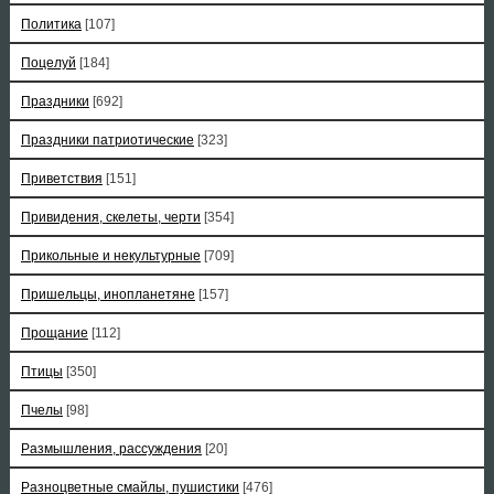
Политика
[107]
Поцелуй
[184]
Праздники
[692]
Праздники патриотические
[323]
Приветствия
[151]
Привидения, скелеты, черти
[354]
Прикольные и некультурные
[709]
Пришельцы, инопланетяне
[157]
Прощание
[112]
Птицы
[350]
Пчелы
[98]
Размышления, рассуждения
[20]
Разноцветные смайлы, пушистики
[476]