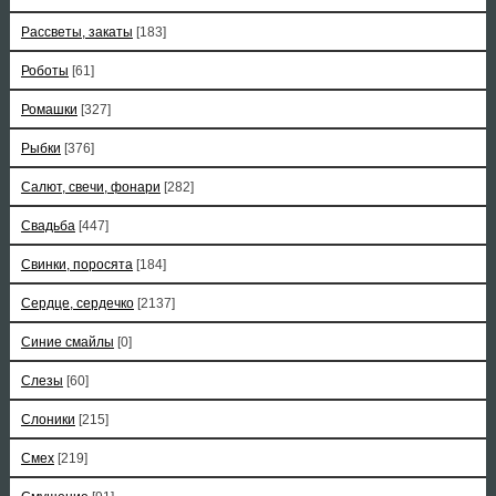
Рассветы, закаты
[183]
Роботы
[61]
Ромашки
[327]
Рыбки
[376]
Салют, свечи, фонари
[282]
Свадьба
[447]
Свинки, поросята
[184]
Сердце, сердечко
[2137]
Синие смайлы
[0]
Слезы
[60]
Слоники
[215]
Смех
[219]