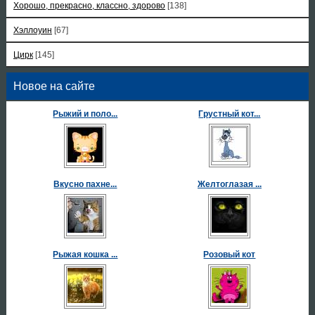
Хорошо, прекрасно, классно, здорово
[138]
Хэллоуин
[67]
Цирк
[145]
Новое на сайте
Рыжий и поло...
Грустный кот...
Вкусно пахне...
Желтоглазая ...
Рыжая кошка ...
Розовый кот