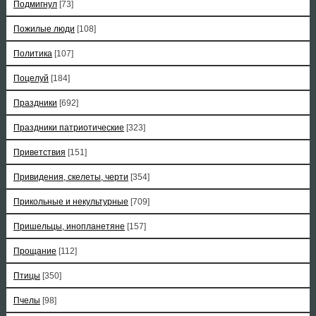
Подмигнул
[73]
Пожилые люди
[108]
Политика
[107]
Поцелуй
[184]
Праздники
[692]
Праздники патриотические
[323]
Приветствия
[151]
Привидения, скелеты, черти
[354]
Прикольные и некультурные
[709]
Пришельцы, инопланетяне
[157]
Прощание
[112]
Птицы
[350]
Пчелы
[98]