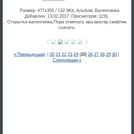
Размер: 477x355 / 132.9Kb. Альбом: Валентинки.
Добавлен: 13.02.2017. Просмотров: 1191.
Открытка-валентинка.Пора отмечать ава аватар смайлик
скачать.
« Предыдущая
|
20
21
22
23
24
[
25
]
26
27
28
29
30
|
Следующая »