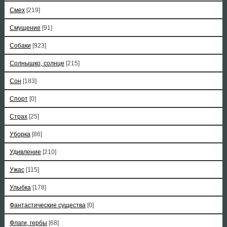
Смех
[219]
Смущение
[91]
Собаки
[923]
Солнышко, солнце
[215]
Сон
[183]
Спорт
[0]
Страх
[25]
Уборка
[86]
Удивление
[210]
Ужас
[115]
Улыбка
[178]
Фантастические существа
[0]
Флаги, гербы
[68]