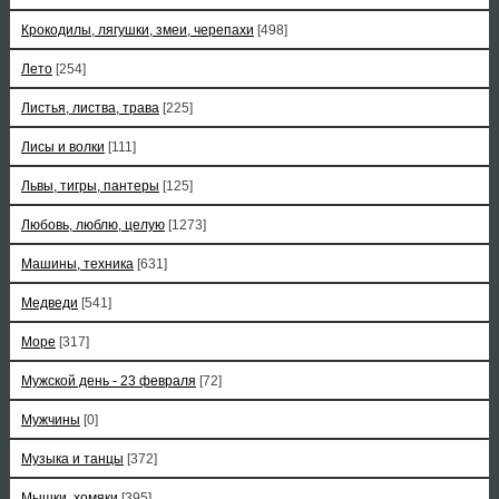
Крокодилы, лягушки, змеи, черепахи
[498]
Лето
[254]
Листья, листва, трава
[225]
Лисы и волки
[111]
Львы, тигры, пантеры
[125]
Любовь, люблю, целую
[1273]
Машины, техника
[631]
Медведи
[541]
Море
[317]
Мужской день - 23 февраля
[72]
Мужчины
[0]
Музыка и танцы
[372]
Мышки, хомяки
[395]