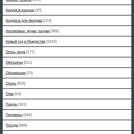
Надписи разные
[15]
Надписи для форума
[123]
Насекомые, жучки, паучки
[389]
Новый год и Рождество
[1625]
Огонь, вода
[177]
Обезьяны
[211]
Обнимашки
[75]
Осень
[502]
Очки
[54]
Панды
[161]
Пингвины
[164]
Погода
[484]