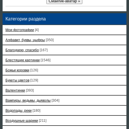
Смайлик-аватар »
Категории раздела
Мои фотографии
[4]
Алфавит, буквы, цыфры
[350]
Благодарю, спасибо
[167]
Блестящие картинки
[1546]
Божьи коровки
[126]
Букеты цветов
[129]
Валентинки
[393]
Вампиры, ведьмы, дьяволы
[304]
Водопады, реки
[180]
Воздушные шарики
[211]