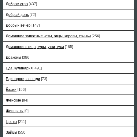
Доброе утро
[437]
Добрый день
[72]
Добрый вечер
[147]
Домашние животные козы, овцы, коровы, свиньи
[256]
Домашняя птица, куры, утки, гуси
[185]
Драконы
[386]
Еда, кулинария
[491]
Единороги, лошади
[73]
Ёжики
[156]
Женские
[84]
Женщины
[0]
Цветы
[211]
Зайцы
[550]