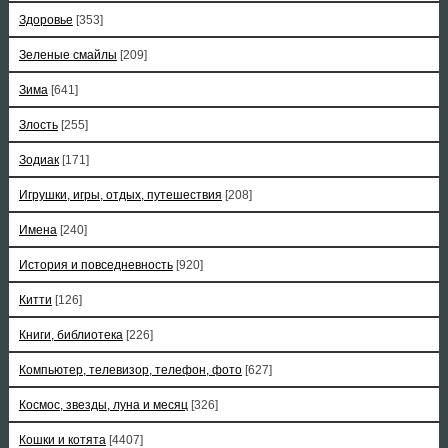
Здоровье
[353]
Зеленые смайлы
[209]
Зима
[641]
Злость
[255]
Зодиак
[171]
Игрушки, игры, отдых, путешествия
[208]
Имена
[240]
История и повседневность
[920]
Китти
[126]
Книги, библиотека
[226]
Компьютер, телевизор, телефон, фото
[627]
Космос, звезды, луна и месяц
[326]
Кошки и котята
[4407]