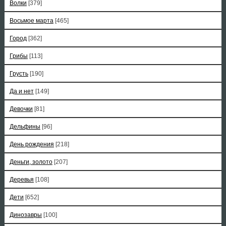
Волки
[379]
Восьмое марта
[465]
Город
[362]
Грибы
[113]
Грусть
[190]
Да и нет
[149]
Девочки
[81]
Дельфины
[96]
День рождения
[218]
Деньги, золото
[207]
Деревья
[108]
Дети
[652]
Динозавры
[100]