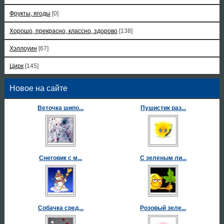
Фрукты, ягоды
[0]
Хорошо, прекрасно, классно, здорово
[138]
Хэллоуин
[67]
Цирк
[145]
Новое на сайте
Веточка шипо...
Пушистик раз...
Снеговик с м...
С зеленым ли...
Собачка сред...
Розовый зеле...