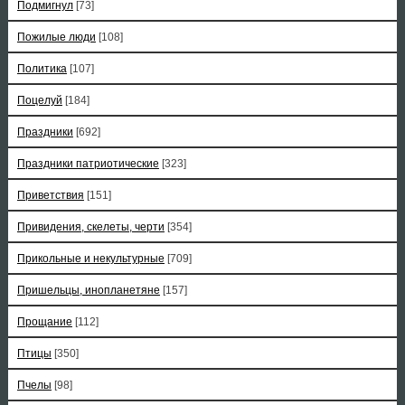
Подмигнул
[73]
Пожилые люди
[108]
Политика
[107]
Поцелуй
[184]
Праздники
[692]
Праздники патриотические
[323]
Приветствия
[151]
Привидения, скелеты, черти
[354]
Прикольные и некультурные
[709]
Пришельцы, инопланетяне
[157]
Прощание
[112]
Птицы
[350]
Пчелы
[98]