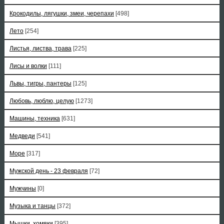
Крокодилы, лягушки, змеи, черепахи
[498]
Лето
[254]
Листья, листва, трава
[225]
Лисы и волки
[111]
Львы, тигры, пантеры
[125]
Любовь, люблю, целую
[1273]
Машины, техника
[631]
Медведи
[541]
Море
[317]
Мужской день - 23 февраля
[72]
Мужчины
[0]
Музыка и танцы
[372]
Мышки, хомяки
[395]