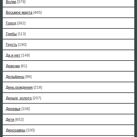
Волки
[379]
Восьмое марта
[465]
Город
[362]
Грибы
[113]
Грусть
[190]
Да и нет
[149]
Девочки
[81]
Дельфины
[96]
День рождения
[218]
Деньги, золото
[207]
Деревья
[108]
Дети
[652]
Динозавры
[100]