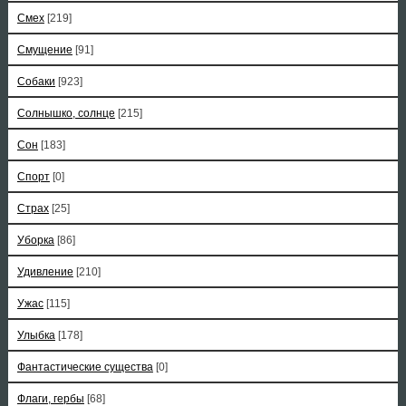
Смех
[219]
Смущение
[91]
Собаки
[923]
Солнышко, солнце
[215]
Сон
[183]
Спорт
[0]
Страх
[25]
Уборка
[86]
Удивление
[210]
Ужас
[115]
Улыбка
[178]
Фантастические существа
[0]
Флаги, гербы
[68]