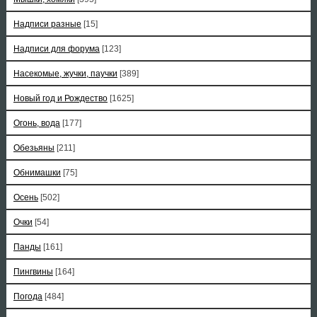
Надписи разные
[15]
Надписи для форума
[123]
Насекомые, жучки, паучки
[389]
Новый год и Рождество
[1625]
Огонь, вода
[177]
Обезьяны
[211]
Обнимашки
[75]
Осень
[502]
Очки
[54]
Панды
[161]
Пингвины
[164]
Погода
[484]