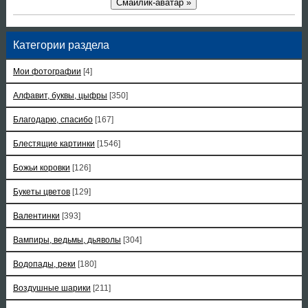
Смайлик-аватар »
Категории раздела
Мои фотографии
[4]
Алфавит, буквы, цыфры
[350]
Благодарю, спасибо
[167]
Блестящие картинки
[1546]
Божьи коровки
[126]
Букеты цветов
[129]
Валентинки
[393]
Вампиры, ведьмы, дьяволы
[304]
Водопады, реки
[180]
Воздушные шарики
[211]