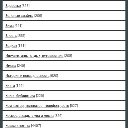
Здоровье
[353]
Зеленые смайлы
[209]
Зима
[641]
Злость
[255]
Зодиак
[171]
Игрушки, игры, отдых, путешествия
[208]
Имена
[240]
История и повседневность
[920]
Китти
[126]
Книги, библиотека
[226]
Компьютер, телевизор, телефон, фото
[627]
Космос, звезды, луна и месяц
[326]
Кошки и котята
[4407]