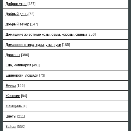
Доброе утро
[437]
Добрый день
[72]
Добрый вечер
[147]
Домашние животные козы, овцы, коровы, свиньи
[256]
Домашняя птица, куры, утки, гуси
[185]
Драконы
[386]
Еда, кулинария
[491]
Единороги, лошади
[73]
Ёжики
[156]
Женские
[84]
Женщины
[0]
Цветы
[211]
Зайцы
[550]