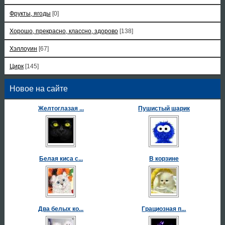
Фрукты, ягоды
[0]
Хорошо, прекрасно, классно, здорово
[138]
Хэллоуин
[67]
Цирк
[145]
Новое на сайте
Желтоглазая ...
Пушистый шарик
Белая киса с...
В корзине
Два белых ко...
Грациозная п...