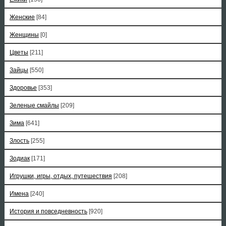
Женские
[84]
Женщины
[0]
Цветы
[211]
Зайцы
[550]
Здоровье
[353]
Зеленые смайлы
[209]
Зима
[641]
Злость
[255]
Зодиак
[171]
Игрушки, игры, отдых, путешествия
[208]
Имена
[240]
История и повседневность
[920]