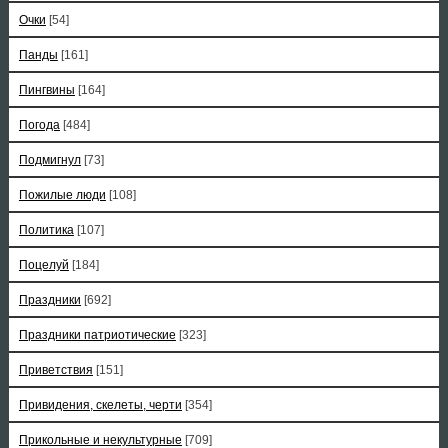
Очки
[54]
Панды
[161]
Пингвины
[164]
Погода
[484]
Подмигнул
[73]
Пожилые люди
[108]
Политика
[107]
Поцелуй
[184]
Праздники
[692]
Праздники патриотические
[323]
Приветствия
[151]
Привидения, скелеты, черти
[354]
Прикольные и некультурные
[709]