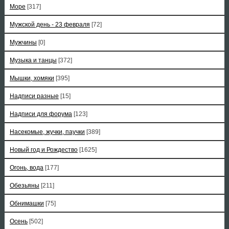
Море
[317]
Мужской день - 23 февраля
[72]
Мужчины
[0]
Музыка и танцы
[372]
Мышки, хомяки
[395]
Надписи разные
[15]
Надписи для форума
[123]
Насекомые, жучки, паучки
[389]
Новый год и Рождество
[1625]
Огонь, вода
[177]
Обезьяны
[211]
Обнимашки
[75]
Осень
[502]