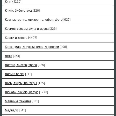
Китти
[126]
Книги, библиотека
[226]
Компьютер, телевизор, телефон, фото
[627]
Космос, звезды, луна и месяц
[326]
Кошки и котята
[4407]
Крокодилы, лягушки, змеи, черепахи
[498]
Лето
[254]
Листья, листва, трава
[225]
Лисы и волки
[111]
Львы, тигры, пантеры
[125]
Любовь, люблю, целую
[1273]
Машины, техника
[631]
Медведи
[541]