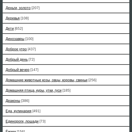
Деньги, золото
[207]
Деревья
[108]
Дети
[652]
Динозавры
[100]
Доброе утро
[437]
Добрый день
[72]
Добрый вечер
[147]
Домашние животные козы, овцы, коровы, свиньи
[256]
Домашняя птица, куры, утки, гуси
[185]
Драконы
[386]
Еда, кулинария
[491]
Единороги, лошади
[73]
Ёжики
[156]