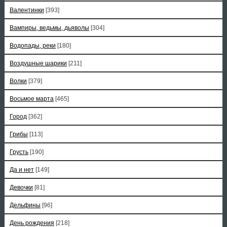
Валентинки
[393]
Вампиры, ведьмы, дьяволы
[304]
Водопады, реки
[180]
Воздушные шарики
[211]
Волки
[379]
Восьмое марта
[465]
Город
[362]
Грибы
[113]
Грусть
[190]
Да и нет
[149]
Девочки
[81]
Дельфины
[96]
День рождения
[218]