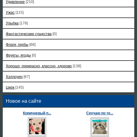
Удивление
[210]
Ужас
[115]
Улыбка
[178]
Фантастические существа
[0]
Флаги, гербы
[68]
Фрукты, ягоды
[0]
Хорошо, прекрасно, классно, здорово
[138]
Хэллоуин
[67]
Цирк
[145]
Новое на сайте
Коричневый п...
Скучаю по те...