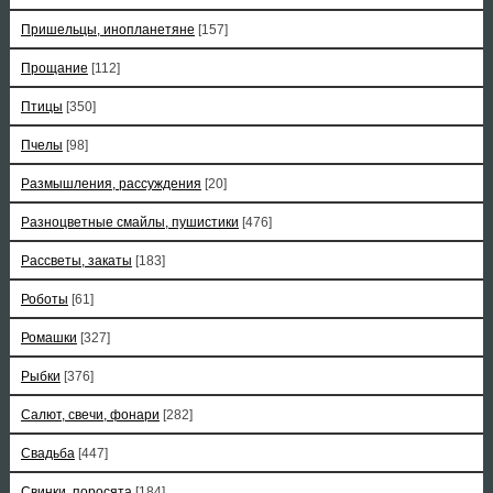
Пришельцы, инопланетяне
[157]
Прощание
[112]
Птицы
[350]
Пчелы
[98]
Размышления, рассуждения
[20]
Разноцветные смайлы, пушистики
[476]
Рассветы, закаты
[183]
Роботы
[61]
Ромашки
[327]
Рыбки
[376]
Салют, свечи, фонари
[282]
Свадьба
[447]
Свинки, поросята
[184]