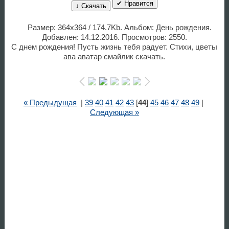
✔ Нравится
↓ Скачать
Размер: 364x364 / 174.7Kb. Альбом: День рождения.
Добавлен: 14.12.2016. Просмотров: 2550.
С днем рождения! Пусть жизнь тебя радует. Стихи, цветы
ава аватар смайлик скачать.
« Предыдущая
|
39
40
41
42
43
[
44
]
45
46
47
48
49
|
Следующая »