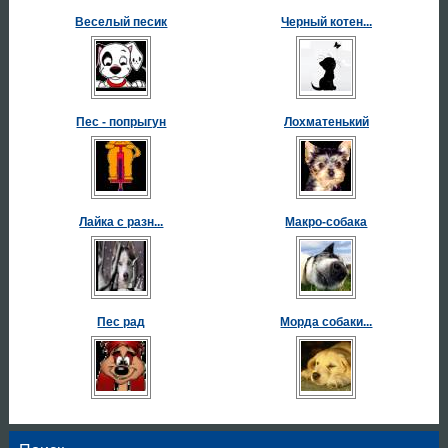
Веселый песик
Черный котен...
Пес - попрыгун
Лохматенький
Лайка с разн...
Макро-собака
Пес рад
Морда собаки...