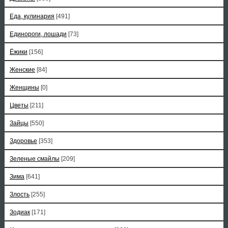
Еда, кулинария
[491]
Единороги, лошади
[73]
Ёжики
[156]
Женские
[84]
Женщины
[0]
Цветы
[211]
Зайцы
[550]
Здоровье
[353]
Зеленые смайлы
[209]
Зима
[641]
Злость
[255]
Зодиак
[171]