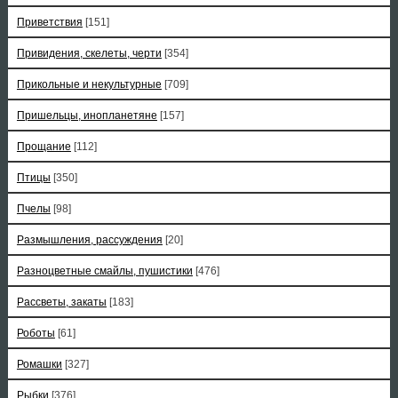
Приветствия
[151]
Привидения, скелеты, черти
[354]
Прикольные и некультурные
[709]
Пришельцы, инопланетяне
[157]
Прощание
[112]
Птицы
[350]
Пчелы
[98]
Размышления, рассуждения
[20]
Разноцветные смайлы, пушистики
[476]
Рассветы, закаты
[183]
Роботы
[61]
Ромашки
[327]
Рыбки
[376]