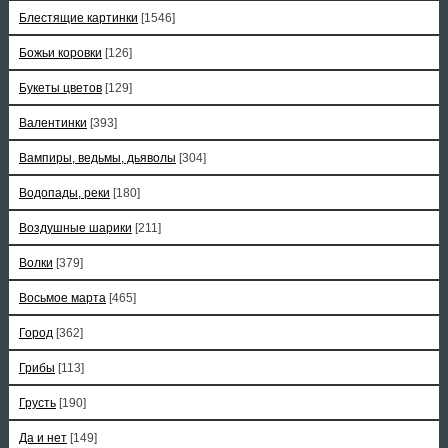
Блестящие картинки
[1546]
Божьи коровки
[126]
Букеты цветов
[129]
Валентинки
[393]
Вампиры, ведьмы, дьяволы
[304]
Водопады, реки
[180]
Воздушные шарики
[211]
Волки
[379]
Восьмое марта
[465]
Город
[362]
Грибы
[113]
Грусть
[190]
Да и нет
[149]