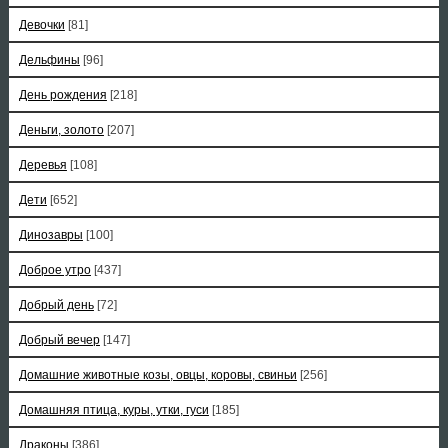
Девочки
[81]
Дельфины
[96]
День рождения
[218]
Деньги, золото
[207]
Деревья
[108]
Дети
[652]
Динозавры
[100]
Доброе утро
[437]
Добрый день
[72]
Добрый вечер
[147]
Домашние животные козы, овцы, коровы, свиньи
[256]
Домашняя птица, куры, утки, гуси
[185]
Драконы
[386]