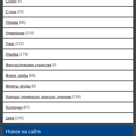
Спорт
[0]
Страх
[25]
Уборка
[86]
Удивление
[210]
Ужас
[115]
Улыбка
[178]
Фантастические существа
[0]
Флаги, гербы
[68]
Фрукты, ягоды
[0]
Хорошо, прекрасно, классно, здорово
[138]
Хэллоуин
[67]
Цирк
[145]
Новое на сайте