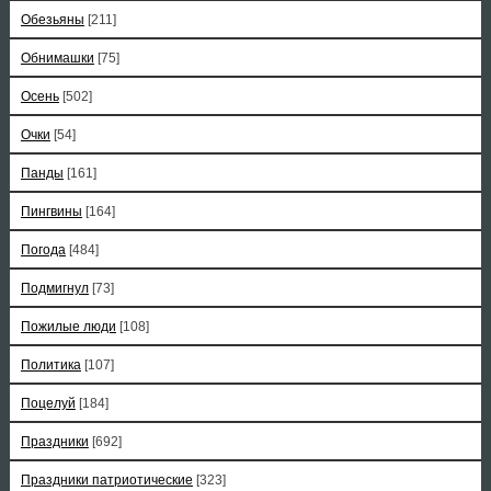
Обезьяны
[211]
Обнимашки
[75]
Осень
[502]
Очки
[54]
Панды
[161]
Пингвины
[164]
Погода
[484]
Подмигнул
[73]
Пожилые люди
[108]
Политика
[107]
Поцелуй
[184]
Праздники
[692]
Праздники патриотические
[323]