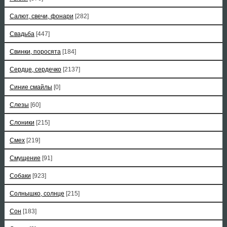
Салют, свечи, фонари
[282]
Свадьба
[447]
Свинки, поросята
[184]
Сердце, сердечко
[2137]
Синие смайлы
[0]
Слезы
[60]
Слоники
[215]
Смех
[219]
Смущение
[91]
Собаки
[923]
Солнышко, солнце
[215]
Сон
[183]