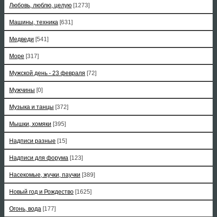
Любовь, люблю, целую
[1273]
Машины, техника
[631]
Медведи
[541]
Море
[317]
Мужской день - 23 февраля
[72]
Мужчины
[0]
Музыка и танцы
[372]
Мышки, хомяки
[395]
Надписи разные
[15]
Надписи для форума
[123]
Насекомые, жучки, паучки
[389]
Новый год и Рождество
[1625]
Огонь, вода
[177]