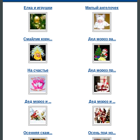
Елка и игрушки
Милый ангелочек
Смайлик корн...
Дед мороз ра...
На счастье
Дед мороз пр...
Дед мороз и ...
Дед мороз и ...
Осенняя скам...
Осень под но...