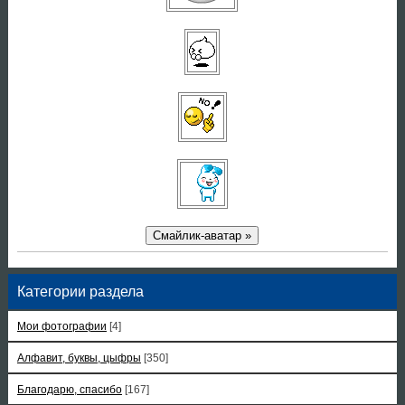
Смайлик-аватар »
Категории раздела
Мои фотографии
[4]
Алфавит, буквы, цыфры
[350]
Благодарю, спасибо
[167]