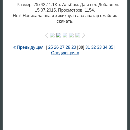
Размер: 79x42 / 1.1Kb. Альбом: Да и нет. Добавлен:
15.07.2015. Просмотров: 1154.
Нет! Написала она и хихикнула ава аватар смайлик
скачать.
« Предыдущая
|
25
26
27
28
29
[
30
]
31
32
33
34
35
|
Следующая »