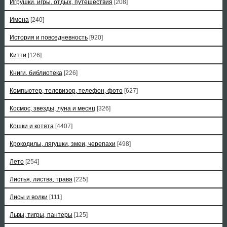
Игрушки, игры, отдых, путешествия
[208]
Имена
[240]
История и повседневность
[920]
Китти
[126]
Книги, библиотека
[226]
Компьютер, телевизор, телефон, фото
[627]
Космос, звезды, луна и месяц
[326]
Кошки и котята
[4407]
Крокодилы, лягушки, змеи, черепахи
[498]
Лето
[254]
Листья, листва, трава
[225]
Лисы и волки
[111]
Львы, тигры, пантеры
[125]