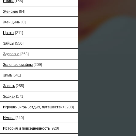
Ёжики
[156]
Женские
[84]
Женщины
[0]
Цветы
[211]
Зайцы
[550]
Здоровье
[353]
Зеленые смайлы
[209]
Зима
[641]
Злость
[255]
Зодиак
[171]
Игрушки, игры, отдых, путешествия
[208]
Имена
[240]
История и повседневность
[920]