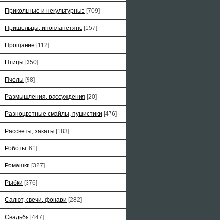
Прикольные и некультурные
[709]
Пришельцы, инопланетяне
[157]
Прощание
[112]
Птицы
[350]
Пчелы
[98]
Размышления, рассуждения
[20]
Разноцветные смайлы, пушистики
[476]
Рассветы, закаты
[183]
Роботы
[61]
Ромашки
[327]
Рыбки
[376]
Салют, свечи, фонари
[282]
Свадьба
[447]