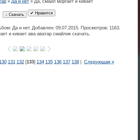
тар
»
Да и нет
» Да, смайл моргает и кивает
✔ Нравится
↓ Скачать
ьбом: Да и нет. Добавлен: 09.07.2015. Просмотров: 1163.
ает и кивает ава аватар смайлик скачать.
130
131
132
[
133
]
134
135
136
137
138
|
Следующая »