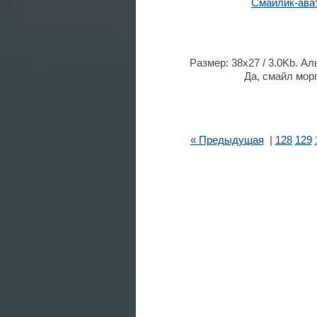
Смайлик-ава
Размер: 38x27 / 3.0Kb. Ал
Да, смайл морг
« Предыдущая
|
128
129