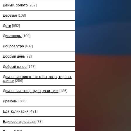
Деньги, золото
[207]
Деревья
[108]
Дети
[652]
Динозавры
[100]
Доброе утро
[437]
Добрый день
[72]
Добрый вечер
[147]
Домашние животные козы, овцы, коровы,
свиньи
[256]
Домашняя птица, куры, утки, гуси
[185]
Драконы
[386]
Еда, кулинария
[491]
Единороги, лошади
[73]