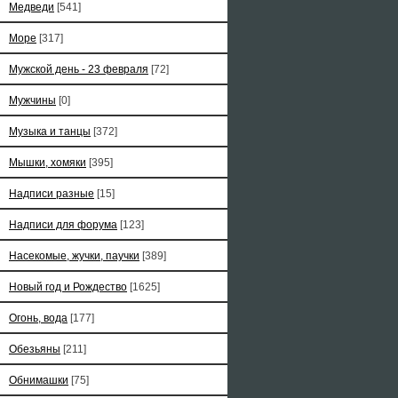
Медведи
[541]
Море
[317]
Мужской день - 23 февраля
[72]
Мужчины
[0]
Музыка и танцы
[372]
Мышки, хомяки
[395]
Надписи разные
[15]
Надписи для форума
[123]
Насекомые, жучки, паучки
[389]
Новый год и Рождество
[1625]
Огонь, вода
[177]
Обезьяны
[211]
Обнимашки
[75]