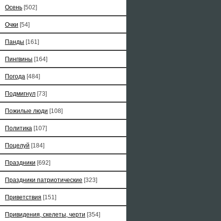
Осень
[502]
Очки
[54]
Панды
[161]
Пингвины
[164]
Погода
[484]
Подмигнул
[73]
Пожилые люди
[108]
Политика
[107]
Поцелуй
[184]
Праздники
[692]
Праздники патриотические
[323]
Приветствия
[151]
Привидения, скелеты, черти
[354]