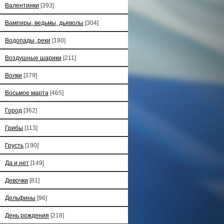
Валентинки
[393]
Вампиры, ведьмы, дьяволы
[304]
Водопады, реки
[180]
Воздушные шарики
[211]
Волки
[379]
Восьмое марта
[465]
Город
[362]
Грибы
[113]
Грусть
[190]
Да и нет
[149]
Девочки
[81]
Дельфины
[96]
День рождения
[218]