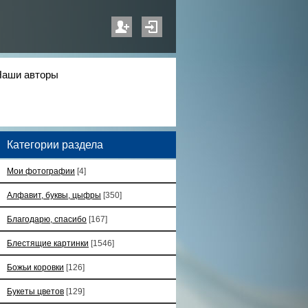
Наши авторы
Категории раздела
Мои фотографии
[4]
Алфавит, буквы, цыфры
[350]
Благодарю, спасибо
[167]
Блестящие картинки
[1546]
Божьи коровки
[126]
Букеты цветов
[129]