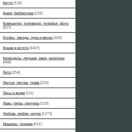
Китти
[126]
Книги, библиотека
[226]
Компьютер, телевизор, телефон, фото
[627]
Космос, звезды, луна и месяц
[326]
Кошки и котята
[4407]
Крокодилы, лягушки, змеи, черепахи
[498]
Лето
[254]
Листья, листва, трава
[225]
Лисы и волки
[111]
Львы, тигры, пантеры
[125]
Любовь, люблю, целую
[1273]
Машины, техника
[631]