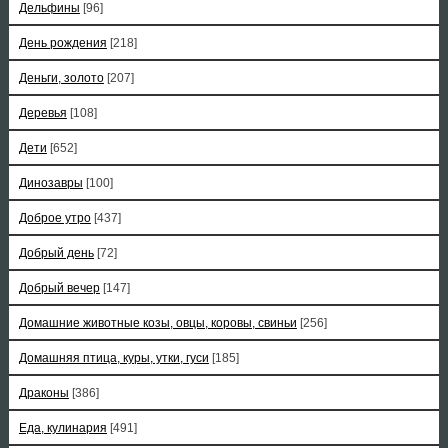
Дельфины
[96]
День рождения
[218]
Деньги, золото
[207]
Деревья
[108]
Дети
[652]
Динозавры
[100]
Доброе утро
[437]
Добрый день
[72]
Добрый вечер
[147]
Домашние животные козы, овцы, коровы, свиньи
[256]
Домашняя птица, куры, утки, гуси
[185]
Драконы
[386]
Еда, кулинария
[491]