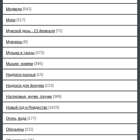
Медведи
[541]
Море
[317]
Мужской день - 23 февраля
[72]
Мужчины
[0]
Музыка и танцы
[372]
Мышки, хомяки
[395]
Надписи разные
[15]
Надписи для форума
[123]
Насекомые, жучки, паучки
[389]
Новый год и Рождество
[1625]
Огонь, вода
[177]
Обезьяны
[211]