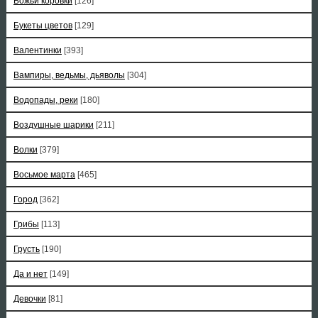
Божьи коровки
[126]
Букеты цветов
[129]
Валентинки
[393]
Вампиры, ведьмы, дьяволы
[304]
Водопады, реки
[180]
Воздушные шарики
[211]
Волки
[379]
Восьмое марта
[465]
Город
[362]
Грибы
[113]
Грусть
[190]
Да и нет
[149]
Девочки
[81]