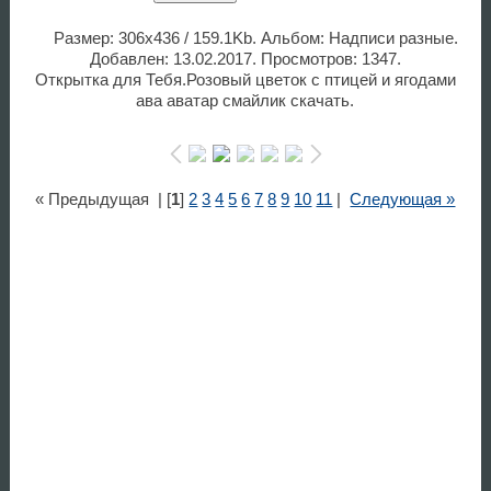
Размер: 306x436 / 159.1Kb. Альбом: Надписи разные.
Добавлен: 13.02.2017. Просмотров: 1347.
Открытка для Тебя.Розовый цветок с птицей и ягодами
ава аватар смайлик скачать.
« Предыдущая
| [
1
]
2
3
4
5
6
7
8
9
10
11
|
Следующая »