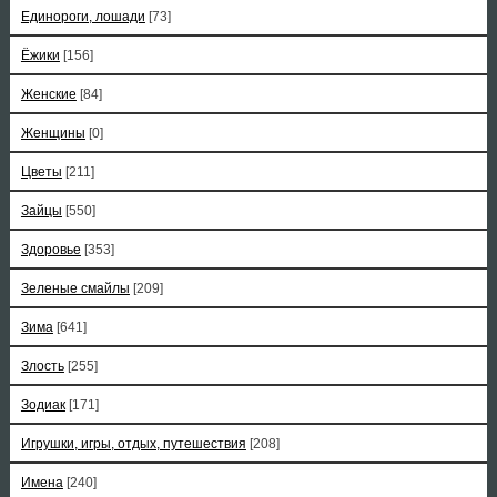
Единороги, лошади
[73]
Ёжики
[156]
Женские
[84]
Женщины
[0]
Цветы
[211]
Зайцы
[550]
Здоровье
[353]
Зеленые смайлы
[209]
Зима
[641]
Злость
[255]
Зодиак
[171]
Игрушки, игры, отдых, путешествия
[208]
Имена
[240]