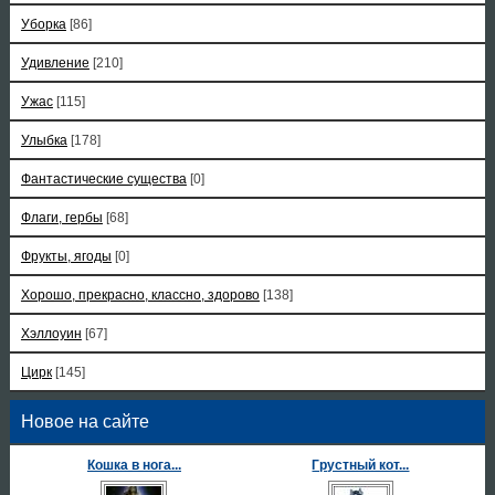
Уборка
[86]
Удивление
[210]
Ужас
[115]
Улыбка
[178]
Фантастические существа
[0]
Флаги, гербы
[68]
Фрукты, ягоды
[0]
Хорошо, прекрасно, классно, здорово
[138]
Хэллоуин
[67]
Цирк
[145]
Новое на сайте
Кошка в нога...
Грустный кот...