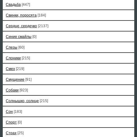
Свадьба
[447]
Свинки, поросята
[184]
Сердце, сердечко
[2137]
Синие смайлы
[0]
Слезы
[60]
Слоники
[215]
Смех
[219]
Смущение
[91]
Собаки
[923]
Солнышко, солнце
[215]
Сон
[183]
Спорт
[0]
Страх
[25]