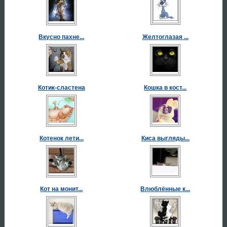
Вкусно пахне...
Желтоглазая ...
Котик-сластена
Кошка в кост...
Котенок лети...
Киса выгляды...
Кот на монит...
Влюблённые к...