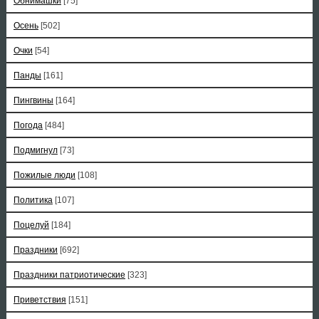
Обнимашки
[75]
Осень
[502]
Очки
[54]
Панды
[161]
Пингвины
[164]
Погода
[484]
Подмигнул
[73]
Пожилые люди
[108]
Политика
[107]
Поцелуй
[184]
Праздники
[692]
Праздники патриотические
[323]
Приветствия
[151]