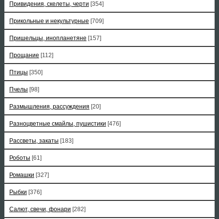
Привидения, скелеты, черти
[354]
Прикольные и некультурные
[709]
Пришельцы, инопланетяне
[157]
Прощание
[112]
Птицы
[350]
Пчелы
[98]
Размышления, рассуждения
[20]
Разноцветные смайлы, пушистики
[476]
Рассветы, закаты
[183]
Роботы
[61]
Ромашки
[327]
Рыбки
[376]
Салют, свечи, фонари
[282]