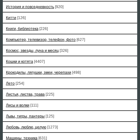
История и повседневность
[920]
Китти
[126]
Книги, библиотека
[226]
Компьютер, телевизор, телефон, фото
[627]
Космос, звезды, луна и месяц
[326]
Кошки и котята
[4407]
Крокодилы, лягушки, змеи, черепахи
[498]
Лето
[254]
Листья, листва, трава
[225]
Лисы и волки
[111]
Львы, тигры, пантеры
[125]
Любовь, люблю, целую
[1273]
Машины, техника
[631]