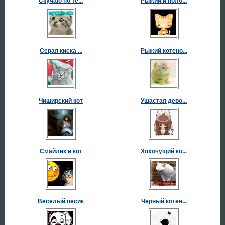
Скучаю по те...
Рыжий и поло...
Серая киска ...
Рыжий котено...
Чиширский кот
Ушастая дево...
Смайлик и кот
Хохочущий ко...
Веселый песик
Черный котен...