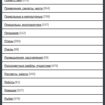
Приветствия
[151]
Привидения, скелеты, черти
[354]
Прикольные и некультурные
[709]
Пришельцы, инопланетяне
[157]
Прощание
[112]
Птицы
[350]
Пчелы
[98]
Размышления, рассуждения
[20]
Разноцветные смайлы, пушистики
[476]
Рассветы, закаты
[183]
Роботы
[61]
Ромашки
[327]
Рыбки
[376]