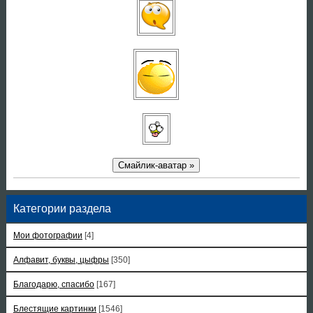
Смайлик-аватар »
Категории раздела
Мои фотографии
[4]
Алфавит, буквы, цыфры
[350]
Благодарю, спасибо
[167]
Блестящие картинки
[1546]