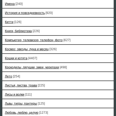
Имена
[240]
История и повседневность
[920]
Китти
[126]
Книги, библиотека
[226]
Компьютер, телевизор, телефон, фото
[627]
Космос, звезды, луна и месяц
[326]
Кошки и котята
[4407]
Крокодилы, лягушки, змеи, черепахи
[498]
Лето
[254]
Листья, листва, трава
[225]
Лисы и волки
[111]
Львы, тигры, пантеры
[125]
Любовь, люблю, целую
[1273]