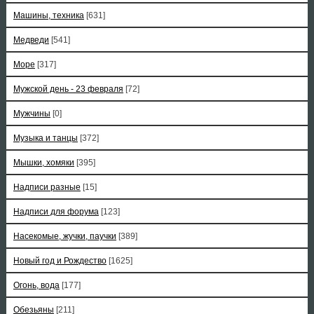
Машины, техника
[631]
Медведи
[541]
Море
[317]
Мужской день - 23 февраля
[72]
Мужчины
[0]
Музыка и танцы
[372]
Мышки, хомяки
[395]
Надписи разные
[15]
Надписи для форума
[123]
Насекомые, жучки, паучки
[389]
Новый год и Рождество
[1625]
Огонь, вода
[177]
Обезьяны
[211]