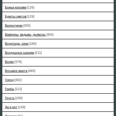
Божьи коровки
[126]
Букеты цветов
[129]
Валентинки
[393]
Вампиры, ведьмы, дьяволы
[304]
Водопады, реки
[180]
Воздушные шарики
[211]
Волки
[379]
Восьмое марта
[465]
Город
[362]
Грибы
[113]
Грусть
[190]
Да и нет
[149]