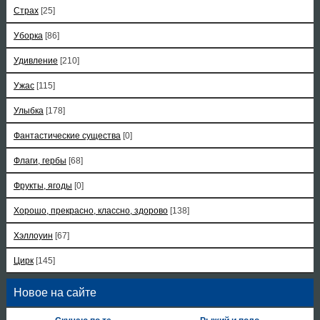
Страх
[25]
Уборка
[86]
Удивление
[210]
Ужас
[115]
Улыбка
[178]
Фантастические существа
[0]
Флаги, гербы
[68]
Фрукты, ягоды
[0]
Хорошо, прекрасно, классно, здорово
[138]
Хэллоуин
[67]
Цирк
[145]
Новое на сайте