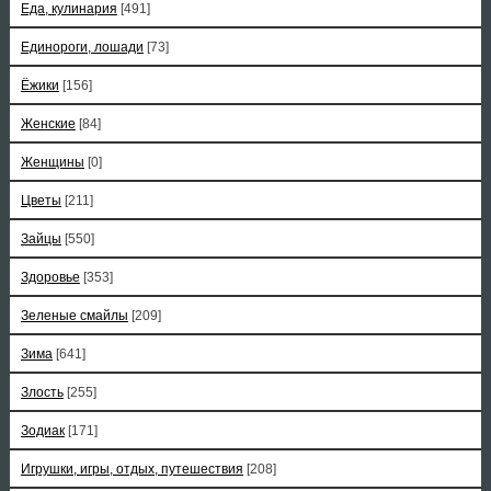
Еда, кулинария
[491]
Единороги, лошади
[73]
Ёжики
[156]
Женские
[84]
Женщины
[0]
Цветы
[211]
Зайцы
[550]
Здоровье
[353]
Зеленые смайлы
[209]
Зима
[641]
Злость
[255]
Зодиак
[171]
Игрушки, игры, отдых, путешествия
[208]