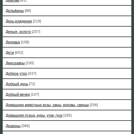
Девочки
[81]
Дельфины
[96]
День рождения
[218]
Деньги, золото
[207]
Деревья
[108]
Дети
[652]
Динозавры
[100]
Доброе утро
[437]
Добрый день
[72]
Добрый вечер
[147]
Домашние животные козы, овцы, коровы, свиньи
[256]
Домашняя птица, куры, утки, гуси
[185]
Драконы
[386]