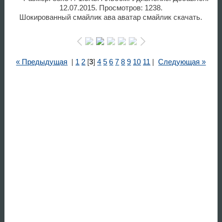
12.07.2015. Просмотров: 1238.
Шокированный смайлик ава аватар смайлик скачать.
« Предыдущая
|
1
2
[
3
]
4
5
6
7
8
9
10
11
|
Следующая »