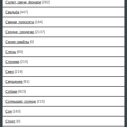
Салют, свечи, фонари
[282]
Свадьба
[447]
Свинки, поросята
[184]
Сердце, сердечко
[2137]
Синие смайлы
[0]
Слезы
[60]
Слоники
[215]
Смех
[219]
Смущение
[91]
Собаки
[923]
Солнышко, солнце
[215]
Сон
[183]
Спорт
[0]