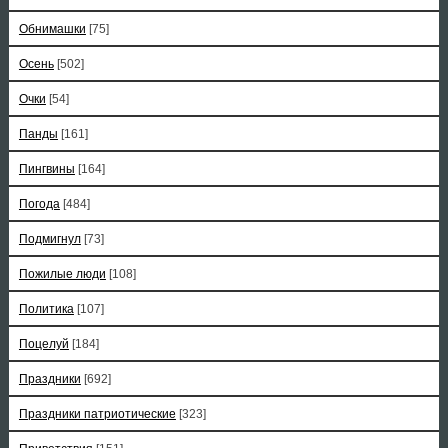
Обнимашки
[75]
Осень
[502]
Очки
[54]
Панды
[161]
Пингвины
[164]
Погода
[484]
Подмигнул
[73]
Пожилые люди
[108]
Политика
[107]
Поцелуй
[184]
Праздники
[692]
Праздники патриотические
[323]