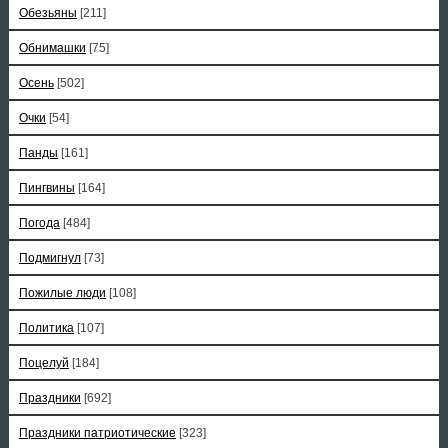
Обезьяны
[211]
Обнимашки
[75]
Осень
[502]
Очки
[54]
Панды
[161]
Пингвины
[164]
Погода
[484]
Подмигнул
[73]
Пожилые люди
[108]
Политика
[107]
Поцелуй
[184]
Праздники
[692]
Праздники патриотические
[323]