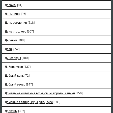
Девочки
[81]
Дельфины
[96]
День рождения
[218]
Деньги, золото
[207]
Деревья
[108]
Дети
[652]
Динозавры
[100]
Доброе утро
[437]
Добрый день
[72]
Добрый вечер
[147]
Домашние животные козы, овцы, коровы, свиньи
[256]
Домашняя птица, куры, утки, гуси
[185]
Драконы
[386]