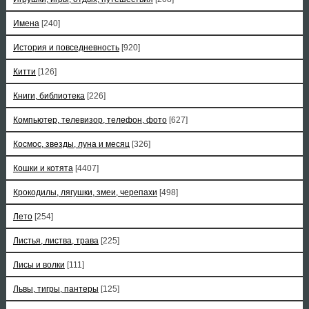
Имена
[240]
История и повседневность
[920]
Китти
[126]
Книги, библиотека
[226]
Компьютер, телевизор, телефон, фото
[627]
Космос, звезды, луна и месяц
[326]
Кошки и котята
[4407]
Крокодилы, лягушки, змеи, черепахи
[498]
Лето
[254]
Листья, листва, трава
[225]
Лисы и волки
[111]
Львы, тигры, пантеры
[125]