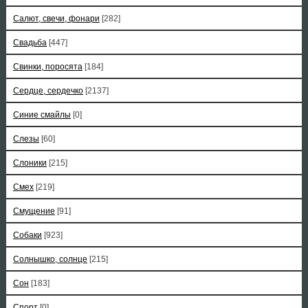
Салют, свечи, фонари
[282]
Свадьба
[447]
Свинки, поросята
[184]
Сердце, сердечко
[2137]
Синие смайлы
[0]
Слезы
[60]
Слоники
[215]
Смех
[219]
Смущение
[91]
Собаки
[923]
Солнышко, солнце
[215]
Сон
[183]
Спорт
[0]