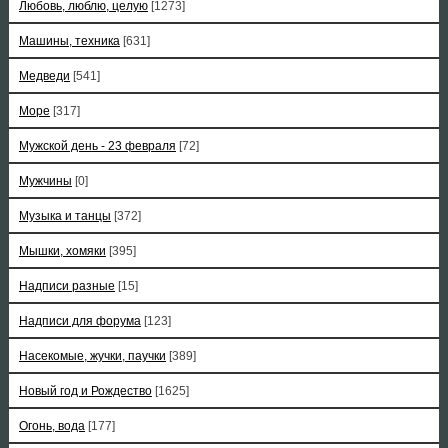
Любовь, люблю, целую
[1273]
Машины, техника
[631]
Медведи
[541]
Море
[317]
Мужской день - 23 февраля
[72]
Мужчины
[0]
Музыка и танцы
[372]
Мышки, хомяки
[395]
Надписи разные
[15]
Надписи для форума
[123]
Насекомые, жучки, паучки
[389]
Новый год и Рождество
[1625]
Огонь, вода
[177]