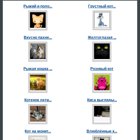
Рыжий и поло...
Грустный кот...
Вкусно пахне...
Желтоглазая ...
Рыжая кошка ...
Розовый кот
Котенок лети...
Киса выгляды...
Кот на монит...
Влюблённые к...