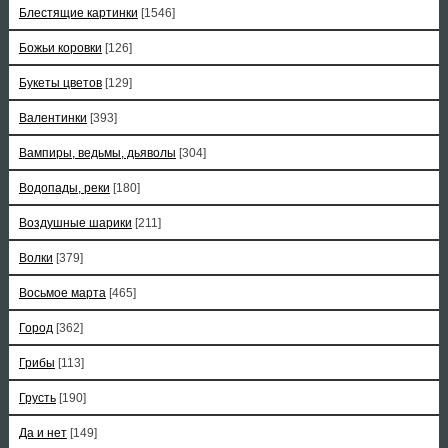
Блестящие картинки
[1546]
Божьи коровки
[126]
Букеты цветов
[129]
Валентинки
[393]
Вампиры, ведьмы, дьяволы
[304]
Водопады, реки
[180]
Воздушные шарики
[211]
Волки
[379]
Восьмое марта
[465]
Город
[362]
Грибы
[113]
Грусть
[190]
Да и нет
[149]