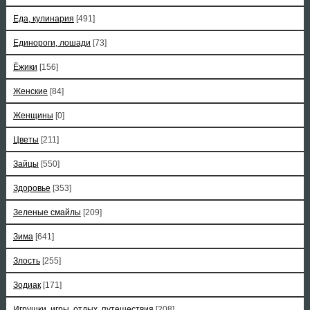
Еда, кулинария
[491]
Единороги, лошади
[73]
Ёжики
[156]
Женские
[84]
Женщины
[0]
Цветы
[211]
Зайцы
[550]
Здоровье
[353]
Зеленые смайлы
[209]
Зима
[641]
Злость
[255]
Зодиак
[171]
Игрушки, игры, отдых, путешествия
[208]