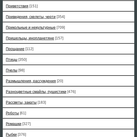
Приветствия
[151]
Привидения, скелеты, черти
[354]
Прикольные и некультурные
[709]
Пришельцы, инопланетяне
[157]
Прощание
[112]
Птицы
[350]
Пчелы
[98]
Размышления, рассуждения
[20]
Разноцветные смайлы, пушистики
[476]
Рассветы, закаты
[183]
Роботы
[61]
Ромашки
[327]
Рыбки
[376]