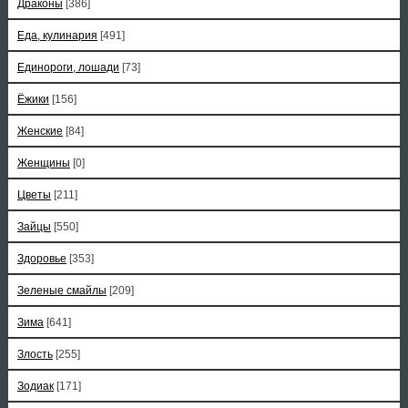
Драконы
[386]
Еда, кулинария
[491]
Единороги, лошади
[73]
Ёжики
[156]
Женские
[84]
Женщины
[0]
Цветы
[211]
Зайцы
[550]
Здоровье
[353]
Зеленые смайлы
[209]
Зима
[641]
Злость
[255]
Зодиак
[171]