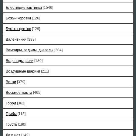
Блестящие картинки
[1546]
Божьи коровки
[126]
Букеты цветов
[129]
Валентинки
[393]
Вампиры, ведьмы, дьяволы
[304]
Водопады, реки
[180]
Воздушные шарики
[211]
Волки
[379]
Восьмое марта
[465]
Город
[362]
Грибы
[113]
Грусть
[190]
Да и нет
[149]