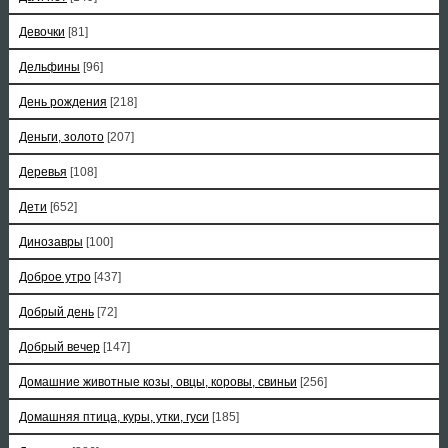
Девочки
[81]
Дельфины
[96]
День рождения
[218]
Деньги, золото
[207]
Деревья
[108]
Дети
[652]
Динозавры
[100]
Доброе утро
[437]
Добрый день
[72]
Добрый вечер
[147]
Домашние животные козы, овцы, коровы, свиньи
[256]
Домашняя птица, куры, утки, гуси
[185]