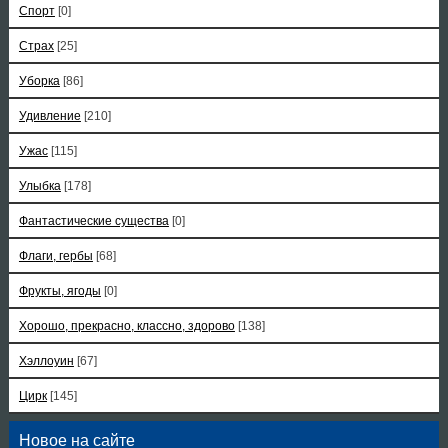
Спорт
[0]
Страх
[25]
Уборка
[86]
Удивление
[210]
Ужас
[115]
Улыбка
[178]
Фантастические существа
[0]
Флаги, гербы
[68]
Фрукты, ягоды
[0]
Хорошо, прекрасно, классно, здорово
[138]
Хэллоуин
[67]
Цирк
[145]
Новое на сайте