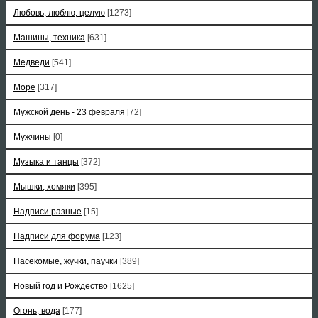
Любовь, люблю, целую
[1273]
Машины, техника
[631]
Медведи
[541]
Море
[317]
Мужской день - 23 февраля
[72]
Мужчины
[0]
Музыка и танцы
[372]
Мышки, хомяки
[395]
Надписи разные
[15]
Надписи для форума
[123]
Насекомые, жучки, паучки
[389]
Новый год и Рождество
[1625]
Огонь, вода
[177]