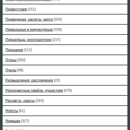
Приветствия
[151]
Привидения, скелеты, черти
[354]
Прикольные и некультурные
[709]
Пришельцы, инопланетяне
[157]
Прощание
[112]
Птицы
[350]
Пчелы
[98]
Размышления, рассуждения
[20]
Разноцветные смайлы, пушистики
[476]
Рассветы, закаты
[183]
Роботы
[61]
Ромашки
[327]