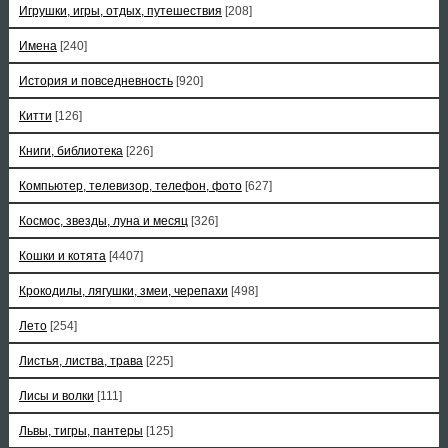
Игрушки, игры, отдых, путешествия
[208]
Имена
[240]
История и повседневность
[920]
Китти
[126]
Книги, библиотека
[226]
Компьютер, телевизор, телефон, фото
[627]
Космос, звезды, луна и месяц
[326]
Кошки и котята
[4407]
Крокодилы, лягушки, змеи, черепахи
[498]
Лето
[254]
Листья, листва, трава
[225]
Лисы и волки
[111]
Львы, тигры, пантеры
[125]