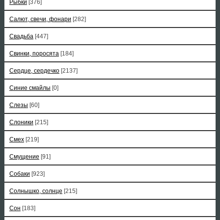
Рыбки
[376]
Салют, свечи, фонари
[282]
Свадьба
[447]
Свинки, поросята
[184]
Сердце, сердечко
[2137]
Синие смайлы
[0]
Слезы
[60]
Слоники
[215]
Смех
[219]
Смущение
[91]
Собаки
[923]
Солнышко, солнце
[215]
Сон
[183]