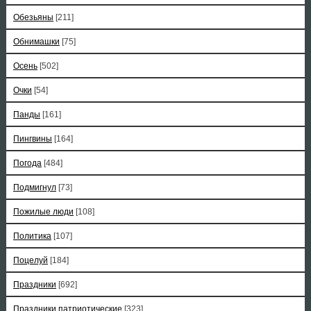
Обезьяны
[211]
Обнимашки
[75]
Осень
[502]
Очки
[54]
Панды
[161]
Пингвины
[164]
Погода
[484]
Подмигнул
[73]
Пожилые люди
[108]
Политика
[107]
Поцелуй
[184]
Праздники
[692]
Праздники патриотические
[323]