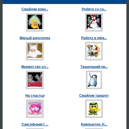
Смайлик корн...
Ребята со сн...
Милый ангелочек
Работа в офи...
Множество эл...
Танцующий пи...
На счастье
Смайлик танцует
Саксофонист ...
Компьютер. Н...