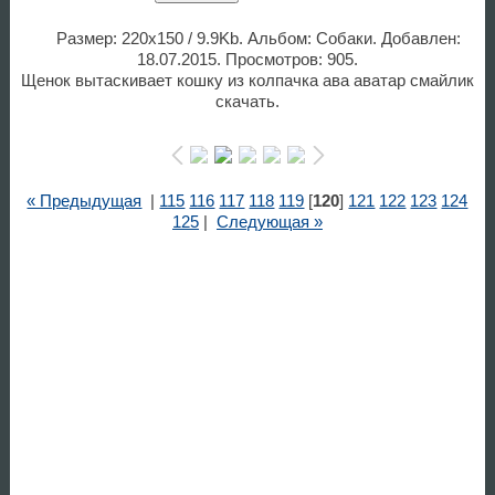
Размер: 220x150 / 9.9Kb. Альбом: Собаки. Добавлен:
18.07.2015. Просмотров: 905.
Щенок вытаскивает кошку из колпачка ава аватар смайлик
скачать.
« Предыдущая
|
115
116
117
118
119
[
120
]
121
122
123
124
125
|
Следующая »