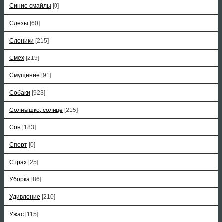
Синие смайлы
[0]
Слезы
[60]
Слоники
[215]
Смех
[219]
Смущение
[91]
Собаки
[923]
Солнышко, солнце
[215]
Сон
[183]
Спорт
[0]
Страх
[25]
Уборка
[86]
Удивление
[210]
Ужас
[115]