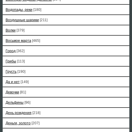
Водопады, реки
[180]
Воздушные шарики
[211]
Волки
[379]
Восьмое марта
[465]
Город
[362]
Грибы
[113]
Грусть
[190]
Да и нет
[149]
Девочки
[81]
Дельфины
[96]
День рождения
[218]
Деньги, золото
[207]