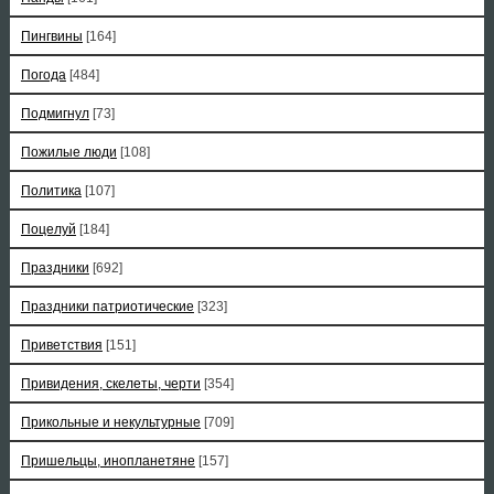
Пингвины
[164]
Погода
[484]
Подмигнул
[73]
Пожилые люди
[108]
Политика
[107]
Поцелуй
[184]
Праздники
[692]
Праздники патриотические
[323]
Приветствия
[151]
Привидения, скелеты, черти
[354]
Прикольные и некультурные
[709]
Пришельцы, инопланетяне
[157]