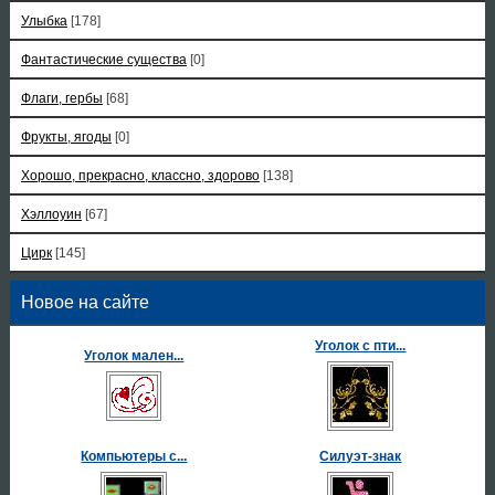
Улыбка
[178]
Фантастические существа
[0]
Флаги, гербы
[68]
Фрукты, ягоды
[0]
Хорошо, прекрасно, классно, здорово
[138]
Хэллоуин
[67]
Цирк
[145]
Новое на сайте
Уголок с пти...
Уголок мален...
Компьютеры с...
Силуэт-знак