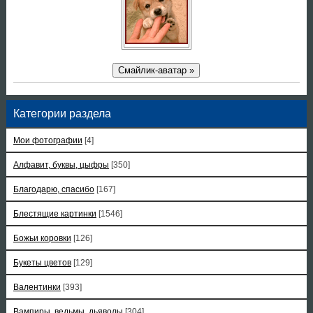
Смайлик-аватар »
Категории раздела
Мои фотографии
[4]
Алфавит, буквы, цыфры
[350]
Благодарю, спасибо
[167]
Блестящие картинки
[1546]
Божьи коровки
[126]
Букеты цветов
[129]
Валентинки
[393]
Вампиры, ведьмы, дьяволы
[304]