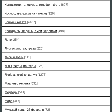
Компьютер, телевизор, телефон, фото
[627]
Космос, звезды, луна и месяц
[326]
Кошки и котята
[4407]
Крокодилы, лягушки, змеи, черепахи
[498]
Лето
[254]
Листья, листва, трава
[225]
Лисы и волки
[111]
Львы, тигры, пантеры
[125]
Любовь, люблю, целую
[1273]
Машины, техника
[631]
Медведи
[541]
Море
[317]
Мужской день - 23 февраля
[72]