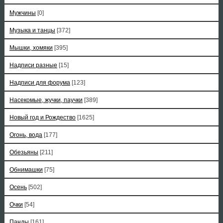
Мужчины
[0]
Музыка и танцы
[372]
Мышки, хомяки
[395]
Надписи разные
[15]
Надписи для форума
[123]
Насекомые, жучки, паучки
[389]
Новый год и Рождество
[1625]
Огонь, вода
[177]
Обезьяны
[211]
Обнимашки
[75]
Осень
[502]
Очки
[54]
Панды
[161]