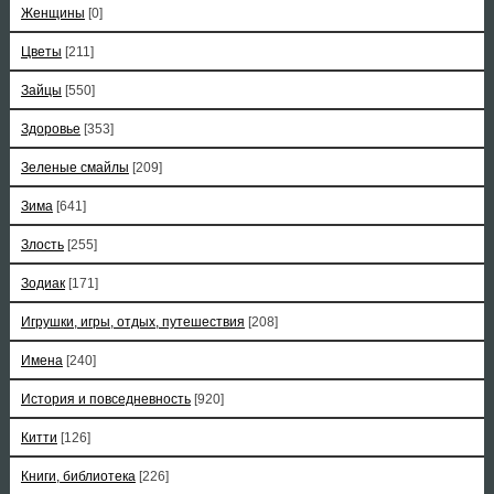
Женщины
[0]
Цветы
[211]
Зайцы
[550]
Здоровье
[353]
Зеленые смайлы
[209]
Зима
[641]
Злость
[255]
Зодиак
[171]
Игрушки, игры, отдых, путешествия
[208]
Имена
[240]
История и повседневность
[920]
Китти
[126]
Книги, библиотека
[226]