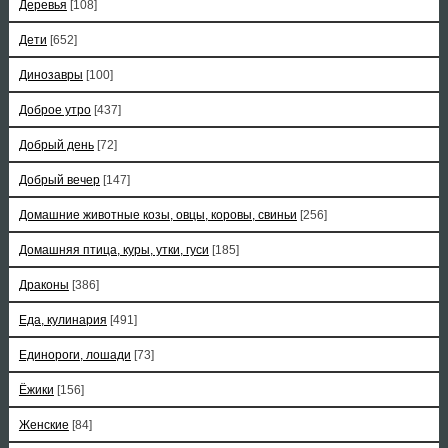
Деревья
[108]
Дети
[652]
Динозавры
[100]
Доброе утро
[437]
Добрый день
[72]
Добрый вечер
[147]
Домашние животные козы, овцы, коровы, свиньи
[256]
Домашняя птица, куры, утки, гуси
[185]
Драконы
[386]
Еда, кулинария
[491]
Единороги, лошади
[73]
Ёжики
[156]
Женские
[84]