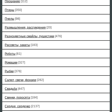
Прощание
[112]
Птицы
[350]
Пчелы
[98]
Размышления, рассуждения
[20]
Разноцветные смайлы, пушистики
[476]
Рассветы, закаты
[183]
Роботы
[61]
Ромашки
[327]
Рыбки
[376]
Салют, свечи, фонари
[282]
Свадьба
[447]
Свинки, поросята
[184]
Сердце, сердечко
[2137]