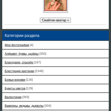
Смайлик-аватар »
Категории раздела
Мои фотографии
[4]
Алфавит, буквы, цыфры
[350]
Благодарю, спасибо
[167]
Блестящие картинки
[1546]
Божьи коровки
[126]
Букеты цветов
[129]
Валентинки
[393]
Вампиры, ведьмы, дьяволы
[304]