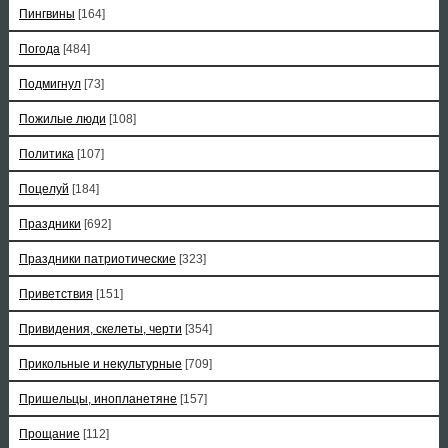
Пингвины
[164]
Погода
[484]
Подмигнул
[73]
Пожилые люди
[108]
Политика
[107]
Поцелуй
[184]
Праздники
[692]
Праздники патриотические
[323]
Приветствия
[151]
Привидения, скелеты, черти
[354]
Прикольные и некультурные
[709]
Пришельцы, инопланетяне
[157]
Прощание
[112]