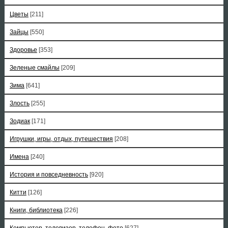
Цветы
[211]
Зайцы
[550]
Здоровье
[353]
Зеленые смайлы
[209]
Зима
[641]
Злость
[255]
Зодиак
[171]
Игрушки, игры, отдых, путешествия
[208]
Имена
[240]
История и повседневность
[920]
Китти
[126]
Книги, библиотека
[226]
Компьютер, телевизор, телефон, фото
[627]