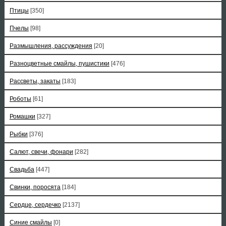
Птицы
[350]
Пчелы
[98]
Размышления, рассуждения
[20]
Разноцветные смайлы, пушистики
[476]
Рассветы, закаты
[183]
Роботы
[61]
Ромашки
[327]
Рыбки
[376]
Салют, свечи, фонари
[282]
Свадьба
[447]
Свинки, поросята
[184]
Сердце, сердечко
[2137]
Синие смайлы
[0]