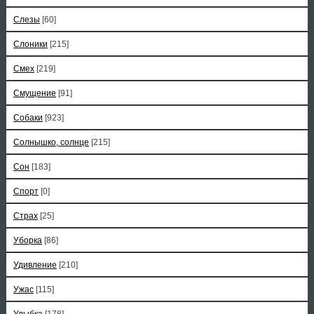
Слезы
[60]
Слоники
[215]
Смех
[219]
Смущение
[91]
Собаки
[923]
Солнышко, солнце
[215]
Сон
[183]
Спорт
[0]
Страх
[25]
Уборка
[86]
Удивление
[210]
Ужас
[115]
Улыбка
[178]