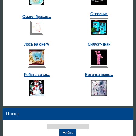
Строение
Смайл бросае...
Лось на снегу
Силуэт-знак
Ребята со сн...
Веточка шипо...
Поиск