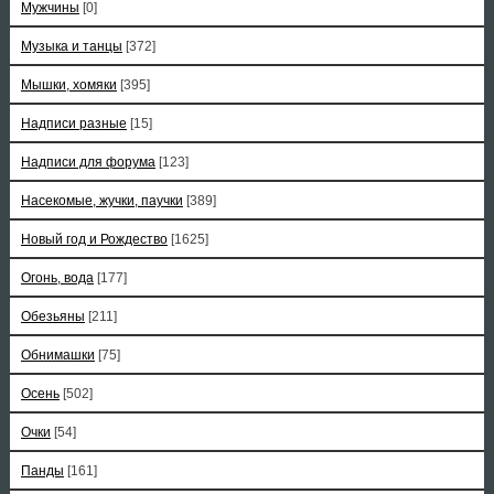
Мужчины
[0]
Музыка и танцы
[372]
Мышки, хомяки
[395]
Надписи разные
[15]
Надписи для форума
[123]
Насекомые, жучки, паучки
[389]
Новый год и Рождество
[1625]
Огонь, вода
[177]
Обезьяны
[211]
Обнимашки
[75]
Осень
[502]
Очки
[54]
Панды
[161]