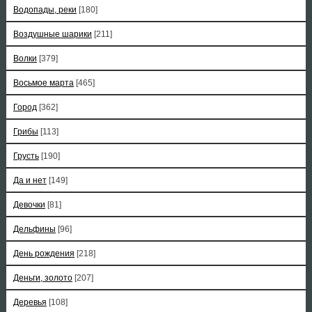
Водопады, реки
[180]
Воздушные шарики
[211]
Волки
[379]
Восьмое марта
[465]
Город
[362]
Грибы
[113]
Грусть
[190]
Да и нет
[149]
Девочки
[81]
Дельфины
[96]
День рождения
[218]
Деньги, золото
[207]
Деревья
[108]