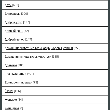
Дети
[652]
Динозавры
[100]
Доброе утро
[437]
Добрый день
[72]
Добрый вечер
[147]
Домашние животные козы, овцы, коровы, свиньи
[256]
Домашняя птица, куры, утки, гуси
[185]
Драконы
[386]
Еда, кулинария
[491]
Единороги, лошади
[73]
Ёжики
[156]
Женские
[84]
Женщины
[0]