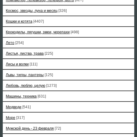
Космос, звезды, луна и месяц
[326]
Кошки и котята
[4407]
Крокодилы, лягушки, змеи, черепахи
[498]
Лето
[254]
Листья, листва, трава
[225]
Лисы и волки
[111]
Львы, тигры, пантеры
[125]
Любовь, люблю, целую
[1273]
Машины, техника
[631]
Медведи
[541]
Море
[317]
Мужской день - 23 февраля
[72]