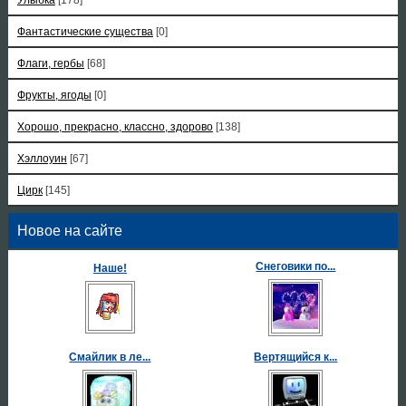
Фантастические существа
[0]
Флаги, гербы
[68]
Фрукты, ягоды
[0]
Хорошо, прекрасно, классно, здорово
[138]
Хэллоуин
[67]
Цирк
[145]
Новое на сайте
Снеговики по...
Наше!
Смайлик в ле...
Вертящийся к...