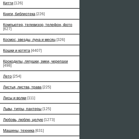
Китти
[126]
Книги, библиотека
[226]
Компьютер, телевизор, телефон, фото
[627]
Космос, звезды, луна и месяц
[326]
Кошки и котята
[4407]
Крокодилы, лягушки, змеи, черепахи
[498]
Лето
[254]
Листья, листва, трава
[225]
Лисы и волки
[111]
Львы, тигры, пантеры
[125]
Любовь, люблю, целую
[1273]
Машины, техника
[631]