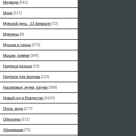
Медведи
[541]
Море
[317]
Мужской день - 23 февраля
[72]
Мужчины
[0]
Музыка и танцы
[372]
Мышки, хомяки
[395]
Надписи разные
[15]
Надписи для форума
[123]
Насекомые, жучки, паучки
[389]
Новый год и Рождество
[1625]
Огонь, вода
[177]
Обезьяны
[211]
Обнимашки
[75]