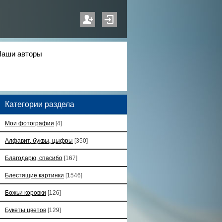
Наши авторы
Категории раздела
Мои фотографии
[4]
Алфавит, буквы, цыфры
[350]
Благодарю, спасибо
[167]
Блестящие картинки
[1546]
Божьи коровки
[126]
Букеты цветов
[129]