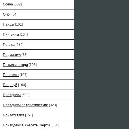
Осень
[502]
Очки
[54]
Панды
[161]
Пингвины
[164]
Погода
[484]
Подмигнул
[73]
Пожилые люди
[108]
Политика
[107]
Поцелуй
[184]
Праздники
[692]
Праздники патриотические
[323]
Приветствия
[151]
Привидения, скелеты, черти
[354]