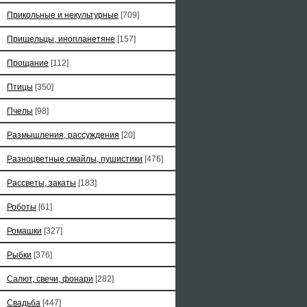
Прикольные и некультурные
[709]
Пришельцы, инопланетяне
[157]
Прощание
[112]
Птицы
[350]
Пчелы
[98]
Размышления, рассуждения
[20]
Разноцветные смайлы, пушистики
[476]
Рассветы, закаты
[183]
Роботы
[61]
Ромашки
[327]
Рыбки
[376]
Салют, свечи, фонари
[282]
Свадьба
[447]