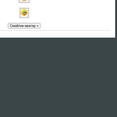
Смайлик-аватар »