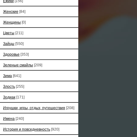
Ёжики
[156]
Женские
[84]
Женщины
[0]
Цветы
[211]
Зайцы
[550]
Здоровье
[353]
Зеленые смайлы
[209]
Зима
[641]
Злость
[255]
Зодиак
[171]
Игрушки, игры, отдых, путешествия
[208]
Имена
[240]
История и повседневность
[920]