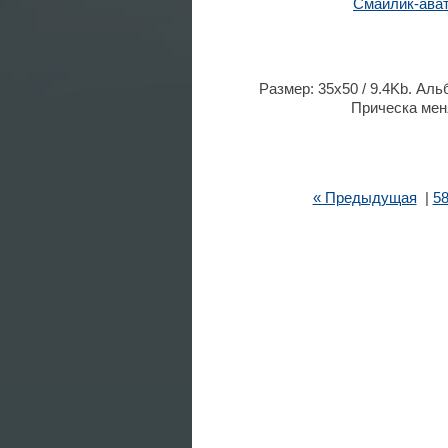
Смайлик-ава
Размер: 35x50 / 9.4Kb. Ал
Прическа меня
« Предыдущая
|
5