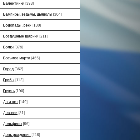
Валентинки
[393]
Вампиры, ведьмы, дьяволы
[304]
Водопады, реки
[180]
Воздушные шарики
[211]
Волки
[379]
Восьмое марта
[465]
Город
[362]
Грибы
[113]
Грусть
[190]
Да и нет
[149]
Девочки
[81]
Дельфины
[96]
День рождения
[218]