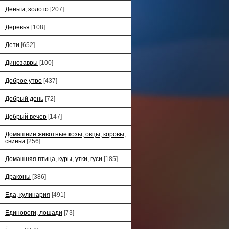
Деньги, золото
[207]
Деревья
[108]
Дети
[652]
Динозавры
[100]
Доброе утро
[437]
Добрый день
[72]
Добрый вечер
[147]
Домашние животные козы, овцы, коровы,
свиньи
[256]
Домашняя птица, куры, утки, гуси
[185]
Драконы
[386]
Еда, кулинария
[491]
Единороги, лошади
[73]