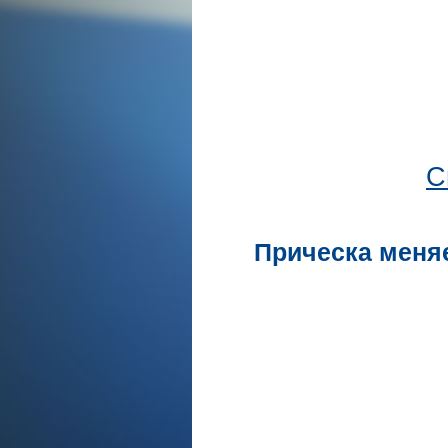
С
Прическа меняе