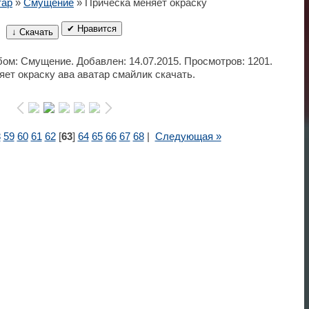
тар
»
Смущение
» Прическа меняет окраску
✔ Нравится
↓ Скачать
ьбом: Смущение. Добавлен: 14.07.2015. Просмотров: 1201.
ет окраску ава аватар смайлик скачать.
8
59
60
61
62
[
63
]
64
65
66
67
68
|
Следующая »