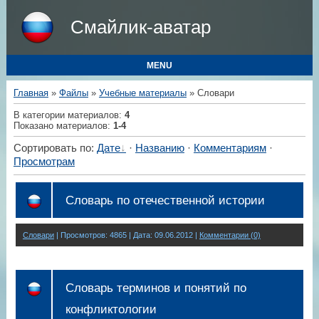
Смайлик-аватар
MENU
Главная
»
Файлы
»
Учебные материалы
» Словари
В категории материалов
:
4
Показано материалов
:
1-4
Сортировать по
:
Дате
·
Названию
·
Комментариям
·
Просмотрам
Словарь по отечественной истории
Словари
| Просмотров: 4865 |
Дата:
09.06.2012
|
Комментарии (0)
Словарь терминов и понятий по
конфликтологии