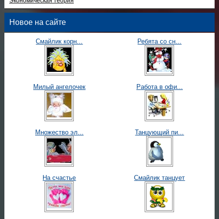
Экономическая теория
Новое на сайте
Смайлик корн...
Ребята со сн...
Милый ангелочек
Работа в офи...
Множество эл...
Танцующий пи...
На счастье
Смайлик танцует