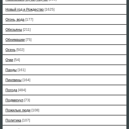
Новый год и Рождество
[1625]
Огонь, вода
[177]
Обезьяны
[211]
Обнимашки
[75]
Осень
[502]
Очки
[54]
Панды
[161]
Пингвины
[164]
Погода
[484]
Подмигнул
[73]
Пожилые люди
[108]
Политика
[107]