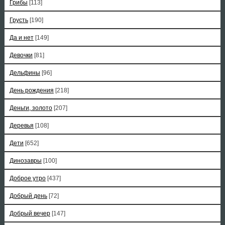
Грибы
[113]
Грусть
[190]
Да и нет
[149]
Девочки
[81]
Дельфины
[96]
День рождения
[218]
Деньги, золото
[207]
Деревья
[108]
Дети
[652]
Динозавры
[100]
Доброе утро
[437]
Добрый день
[72]
Добрый вечер
[147]