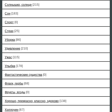
Солнышко, солнце
[215]
Сон
[183]
Спорт
[0]
Страх
[25]
Уборка
[86]
Удивление
[210]
Ужас
[115]
Улыбка
[178]
Фантастические существа
[0]
Флаги, гербы
[68]
Фрукты, ягоды
[0]
Хорошо, прекрасно, классно, здорово
[138]
Хэллоуин
[67]