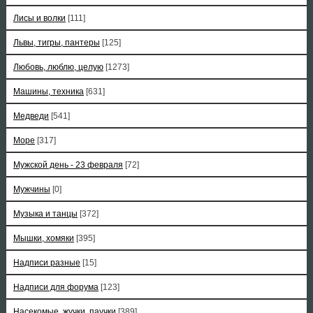
Лисы и волки
[111]
Львы, тигры, пантеры
[125]
Любовь, люблю, целую
[1273]
Машины, техника
[631]
Медведи
[541]
Море
[317]
Мужской день - 23 февраля
[72]
Мужчины
[0]
Музыка и танцы
[372]
Мышки, хомяки
[395]
Надписи разные
[15]
Надписи для форума
[123]
Насекомые, жучки, паучки
[389]