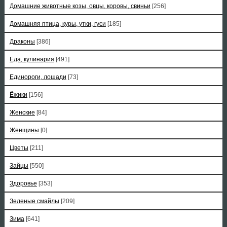
Домашние животные козы, овцы, коровы, свиньи
[256]
Домашняя птица, куры, утки, гуси
[185]
Драконы
[386]
Еда, кулинария
[491]
Единороги, лошади
[73]
Ёжики
[156]
Женские
[84]
Женщины
[0]
Цветы
[211]
Зайцы
[550]
Здоровье
[353]
Зеленые смайлы
[209]
Зима
[641]