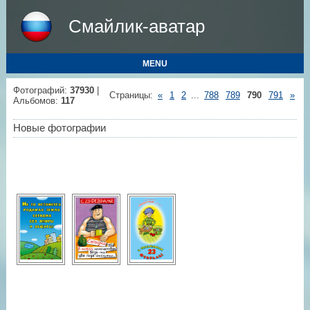
Смайлик-аватар
MENU
Фотографий:
37930
|
Страницы
:
«
1
2
...
788
789
790
791
»
Альбомов:
117
Новые фотографии