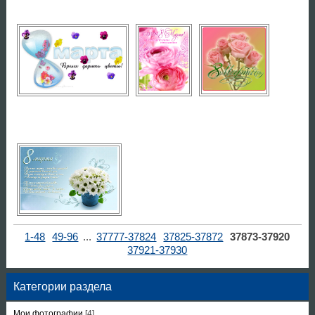
1-48
49-96
...
37777-37824
37825-37872
37873-37920
37921-37930
Категории раздела
Мои фотографии
[4]