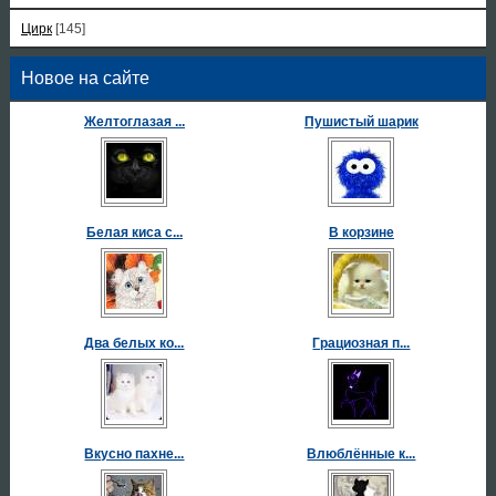
Цирк
[145]
Новое на сайте
Желтоглазая ...
Пушистый шарик
Белая киса с...
В корзине
Два белых ко...
Грациозная п...
Вкусно пахне...
Влюблённые к...