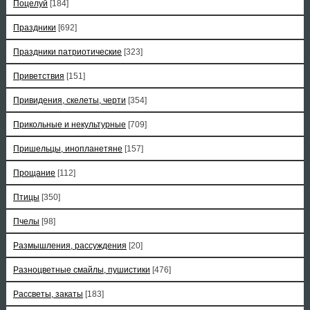
Поцелуй
[184]
Праздники
[692]
Праздники патриотические
[323]
Приветствия
[151]
Привидения, скелеты, черти
[354]
Прикольные и некультурные
[709]
Пришельцы, инопланетяне
[157]
Прощание
[112]
Птицы
[350]
Пчелы
[98]
Размышления, рассуждения
[20]
Разноцветные смайлы, пушистики
[476]
Рассветы, закаты
[183]