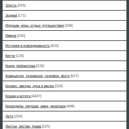
Злость
[255]
Зодиак
[171]
Игрушки, игры, отдых, путешествия
[208]
Имена
[240]
История и повседневность
[920]
Китти
[126]
Книги, библиотека
[226]
Компьютер, телевизор, телефон, фото
[627]
Космос, звезды, луна и месяц
[326]
Кошки и котята
[4407]
Крокодилы, лягушки, змеи, черепахи
[498]
Лето
[254]
Листья, листва, трава
[225]