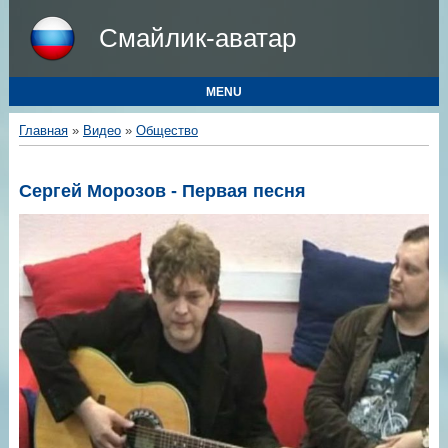
Смайлик-аватар
MENU
Главная
»
Видео
»
Общество
Сергей Морозов - Первая песня