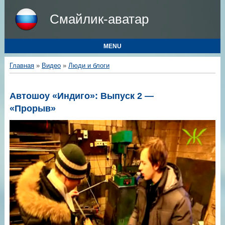
Смайлик-аватар
MENU
Главная
»
Видео
»
Люди и блоги
Автошоу «Индиго»: Выпуск 2 —
«Прорыв»