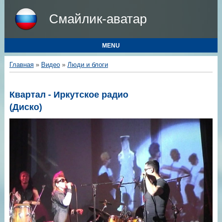
Смайлик-аватар
MENU
Главная
»
Видео
»
Люди и блоги
Квартал - Иркутское радио
(Диско)