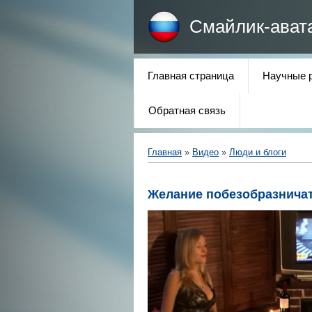
Смайлик-ават
Главная страница
Научные 
Обратная связь
Главная
»
Видео
»
Люди и блоги
Желание побезобразнича