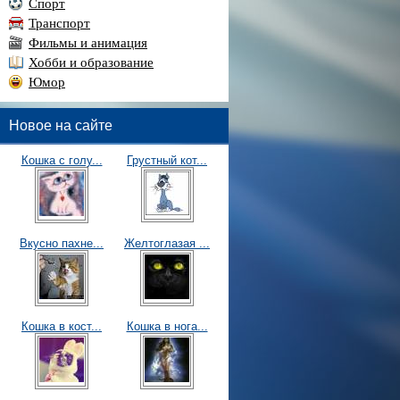
Спорт
Транспорт
Фильмы и анимация
Хобби и образование
Юмор
Новое на сайте
Кошка с голу...
Грустный кот...
Вкусно пахне...
Желтоглазая ...
Кошка в кост...
Кошка в нога...