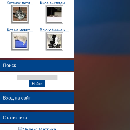
Котенок лети...
Киса выгляды...
Кот на монит...
Влюблённые к...
Поиск
Вход на сайт
Статистика