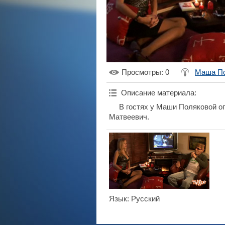
Просмотры
: 0
Маша П
Описание материала
:
В гостях у Маши Поляковой оп
Матвеевич.
Язык
: Русский