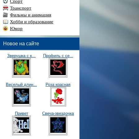
Спорт
Транспорт
Фильмы и анимация
Хобби и образование
Юмор
Новое на сайте
Зверушка с к...
Профиль с се...
Веселый длин...
Роза красная
Привет
Свеча-звездочка