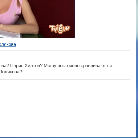
олякова
ова? Пэрис Хилтон? Машу постоянно сравнивают со
 Полякова?