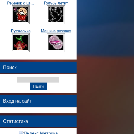
Ребенок с цв...
Голубь летит
Русалочка
Машина розовая
Поиск
Вход на сайт
Статистика