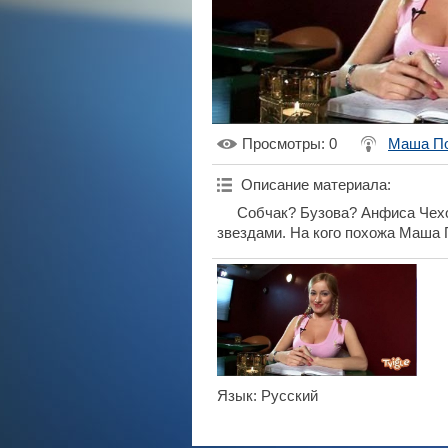
Просмотры
: 0
Маша П
Описание материала
:
Собчак? Бузова? Анфиса Чех
звездами. На кого похожа Маша
Язык
: Русский