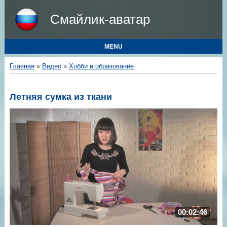
Смайлик-аватар
MENU
Главная
»
Видео
»
Хобби и образование
Летняя сумка из ткани
00:02:46