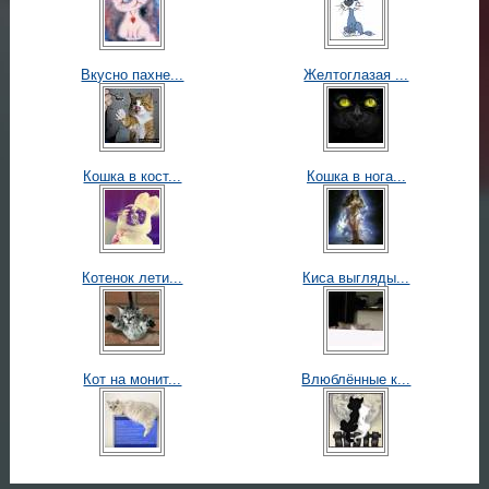
Вкусно пахне...
Желтоглазая ...
Кошка в кост...
Кошка в нога...
Котенок лети...
Киса выгляды...
Кот на монит...
Влюблённые к...