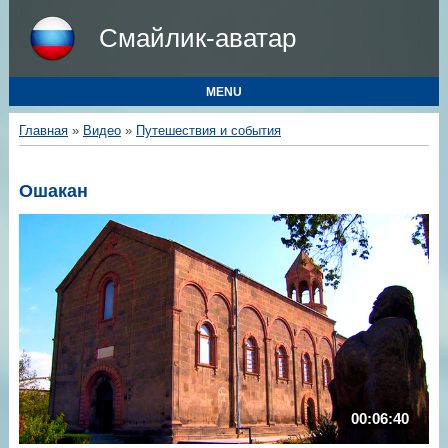
Смайлик-аватар
MENU
Главная
»
Видео
»
Путешествия и события
Ошакан
00:06:40