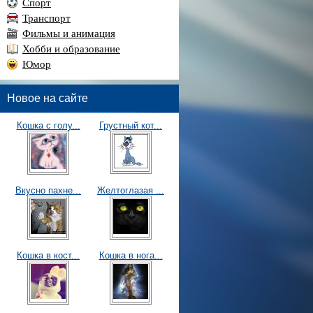
Спорт
Транспорт
Фильмы и анимация
Хобби и образование
Юмор
Новое на сайте
Кошка с голу...
Грустный кот...
Вкусно пахне...
Желтоглазая ...
Кошка в кост...
Кошка в нога...