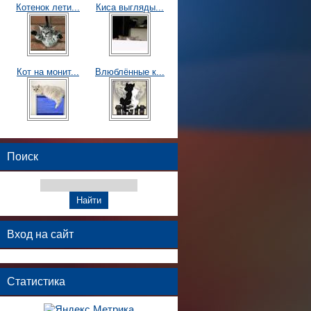
Котенок лети...
Киса выгляды...
Кот на монит...
Влюблённые к...
Поиск
Вход на сайт
Статистика