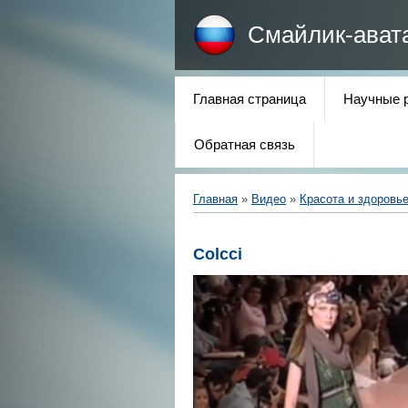
Смайлик-ават
Главная страница
Научные 
Обратная связь
Главная
»
Видео
»
Красота и здоровь
Colcci