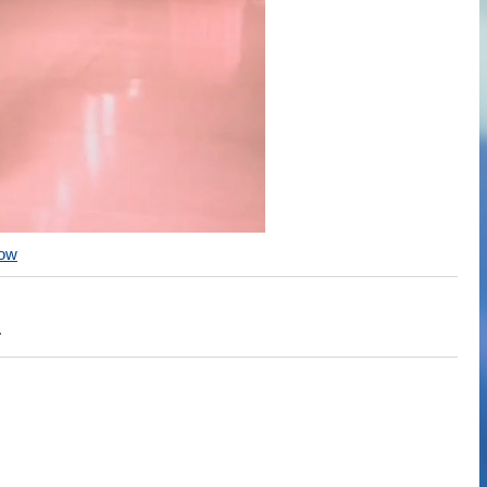
how
.