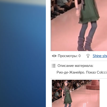
Просмотры
: 0
Shine s
Описание материала
:
Рио-де-Жанейро. Показ Colcci