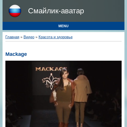
Смайлик-аватар
MENU
Главная
»
Видео
»
Красота и здоровье
Mackage