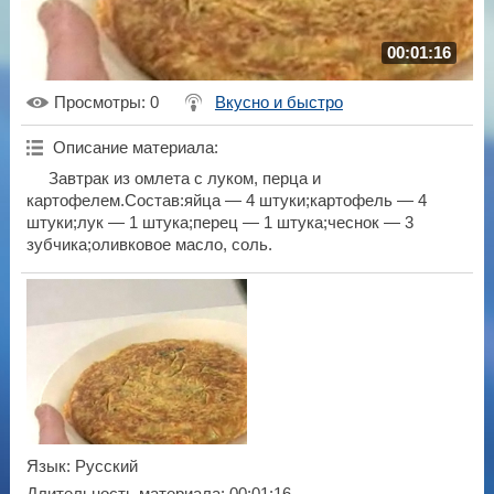
00:01:16
Просмотры
: 0
Вкусно и быстро
Описание материала
:
Завтрак из омлета с луком, перца и
картофелем.Состав:яйца — 4 штуки;картофель — 4
штуки;лук — 1 штука;перец — 1 штука;чеснок — 3
зубчика;оливковое масло, соль.
Язык
: Русский