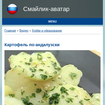
Смайлик-аватар
MENU
Главная
»
Видео
»
Хобби и образование
Картофель по-андалузски