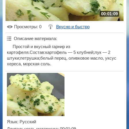
00:01:09
Просмотры
: 0
Вкусно и быстро
Описание материала
:
Простой и вкусный гарнир из
картофеля.Состав:картофель — 5 клубней;лук — 2
штуки;петрушка;белый перец, оливковое масло, уксус
хереса, морская соль.
Язык
: Русский