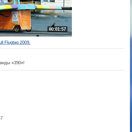
00:01:57
ll Flugtag 2009.
анды «390»!
57