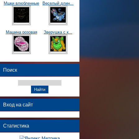
Мшки влюбленные
Веселый длин...
Машина розовая
Зверушка с к...
Поиск
Вход на сайт
Статистика