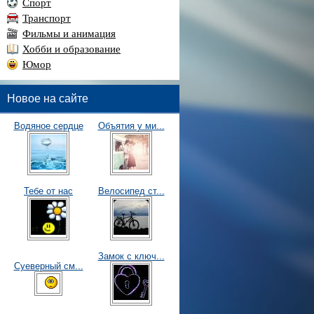
Спорт
Транспорт
Фильмы и анимация
Хобби и образование
Юмор
Новое на сайте
Водяное сердце
Объятия у ми...
Тебе от нас
Велосипед ст...
Замок с ключ...
Суеверный см...