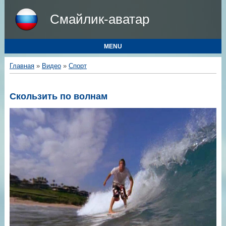
Смайлик-аватар
MENU
Главная
»
Видео
»
Спорт
Скользить по волнам